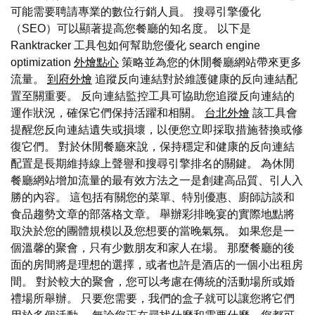
可能需要聘請專業的數位行銷人員。 搜尋引擎優化
（SEO）可以顯著提高您餐廳的知名度。 以下是
Ranktracker 工具包如何幫助您優化 search engine
optimization
外燴點心
策略並為您的休閒餐廳網站帶來更多
流量。
到府外燴
追蹤反向連結對於維護健康的反向連結配
置至關重要。 反向連結監控工具可協助您追蹤反向連結的
運作狀況，確保它們保持活躍和相關。
台北外燴
該工具會
提醒您反向連結遺失或損壞，以便您立即採取措施替換或修
復它們。 對於休閒餐廳來說，保持穩定和健康的反向連結
配置是長期維持線上聲譽和搜尋引擎排名的關鍵。 為休閒
餐廳網站增加流量的最有效方法之一是創建高品質、引人入
勝的內容。 這包括有關您的菜單、特別優惠、廚師訪談和
食品趨勢文章的部落格文章。 舉辦彩排晚宴的實際地點將
取決於您的團體規模以及您想要的當晚氣氛。 如果您是一
個溫馨的聚會，只有少數朋友和家人在場。 那麼餐廳的後
面的房間將是理想的選擇，或者也許是酒店的一個小出租房
間。 對於較大的聚會，您可以考慮在傳統的活動場所或婚
禮場所舉辦。 只要您需要，我們的盒子就可以讓您將它們