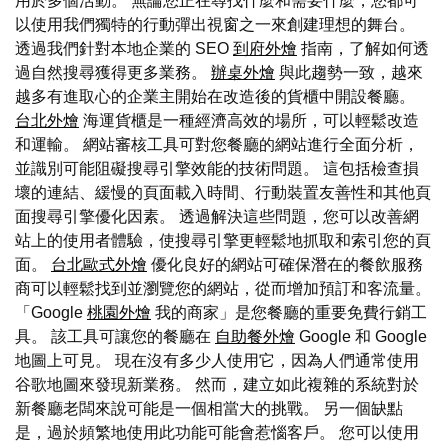
用於多個活動。 無論您正在尋找什麼和需要什麼，您都可
以使用我們獨特的行動彈出視窗之一來創建理想的舞台。
透過我們針對本地企業的 SEO
到府外燴
指南，了解如何透
過自然搜尋獲得更多業務。
辦桌外燴
與此趨勢一致，越來
越多有進取心的企業主開始在改造後的貨櫃中開設餐廳。
台北外燴
海運貨櫃是一種經濟高效的場所，可以輕鬆改造
和運輸。 網站審核工具可對您餐廳的網站進行全面分析，
並識別可能阻礙搜尋引擎效能的技術問題。 這包括檢查損
壞的連結、緩慢的頁面載入時間、行動裝置友善性和其他頁
面搜尋引擎優化因素。 透過解決這些問題，您可以改善網
站上的使用者體驗，使搜尋引擎更輕鬆地抓取和索引您的頁
面。
台北歐式外燴
優化良好的網站可確保潛在的餐飲服務
商可以輕鬆找到並瀏覽您的網站，從而增加預訂和客流量。
「Google
桃園外燴
我的商家」是您餐廳的重要免費行銷工
具。 該工具可讓您的餐廳在
自助餐外燴
Google 和 Google
地圖上可見。 現在沒有多少人使用它，因為人們通常使用
谷歌地圖來發現新業務。 然而，建立如此複雜的系統對於
新餐廳老闆來說可能是一個相當大的挑戰。 另一個缺點
是，過於頻繁地使用此功能可能會惹惱客戶。 您可以使用