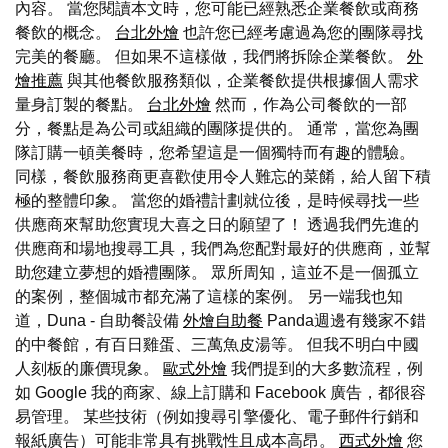
內容。 當您閱讀本文時，您可能已經熟悉企業餐飲或商務
餐飲的概念。
台北外燴
也許您已經考慮過為您的團隊尋找
完美的餐廳。 但如果不這樣做，我們將拆除企業餐飲。
外
燴推薦
與其他餐飲服務類似，企業餐飲提供根據個人需求
量身訂製的餐點。
台北外燴
然而，作為公司餐飲的一部
分，餐點是為公司或組織的團隊提供的。 通常，當您為團
隊訂購一頓美餐時，您希望這是一個獨特而有趣的體驗。
同樣，餐飲服務商更喜歡使用令人難忘的菜餚，給人留下積
極的整體印象。 當您的婚禮計劃就位後，是時候尋找一些
供應商來幫助您實現大喜之日的願望了！ 透過我們先進的
供應商和場地搜尋工具，我們為您配對最好的供應商，並幫
助您建立夢想的婚禮團隊。 眾所周知，這並不是一個孤立
的案例，整個城市都充滿了這樣的案例。 另一端我也知
道，Duna - 自助餐設備
外燴自助餐
Panda週邊有幾家不錯
的中餐館，有百日雞蛋、三萬魚皮湯等。 但我不明白中國
人刻板的廉價現象。
歐式外燴
我們提到的大多數流程，例
如 Google 我的商家、線上訂購和 Facebook 廣告，都很容
易管理。 某些技術（例如搜尋引擎優化、電子郵件行銷和
報紙廣告）可能非常具有挑戰性且成本高昂。
西式外燴
您