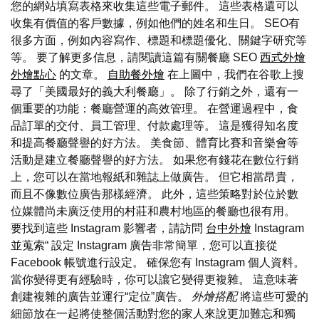
您的網站填寫表格來收集這些電子郵件。 這些表格還可以
收集有價值的客戶數據，例如他們的姓名和生日。 SEO有
很多方面，例如內容寫作、標題和標題優化、關鍵字研究等
等。 要了解更多信息，請閱讀這篇有關餐廳 SEO
西式外燴
外燴點心
的文章。
自助餐外燴
在上圖中，我們在谷歌上搜
尋了「美國最好的義大利餐廳」。 除了行銷之外，還有一
個重要的功能：餐廳營運的高效管理。 在營運過程中，食
品訂單的交付、員工管理、付款處理等。 這是獲得知名度
和提高餐廳聲譽的好方法。 美食節、體育比賽和音樂會等
活動是建立餐廳聲譽的好方法。 如果您有錢花在數位行銷
上，您可以在當地報紙和雜誌上做廣告。 但它相當昂貴，
而且不像數位廣告那樣經濟。 此外，這些策略對於位於數
位媒體尚未廣泛使用的村莊和農村地區的餐廳也很有用。
要找到這些 Instagram 影響者，請訪問
台中外燴
Instagram
並蒐索“ 設定 Instagram 廣告非常簡單，您可以直接從
Facebook 帳號進行設定。 確保您有 Instagram 個人資料。
當你變得更有經驗時，你可以讓它變得更複雜。 這意味著
創建複雜的廣告並運行“定位”廣告。
外燴搭配
將這些可愛的
細節放在一起將使整個活動對您的家人來說更加難忘和獨