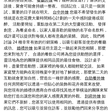
水展的整體美感。
餐廳外燴
喝了幾杯酒並進行了愉快的交
談後，聚會可能會持續一整夜。 但請記住，這只是一個測
試，重要的日子就在明天。
台中外燴
您最不希望發生的事
情就是在您花費大量時間精心計劃的一天中感到疲倦或宿
醉。 活動要簡短，重點放在第二天的大型慶祝活動。 發揮
創意，為餐桌命名，以家人最喜歡的寵物的名字命名飲料，
或許還可以提供對每個人都有意義的菜餚。 因此，我們將
討論 24 種非常有效的行銷策略，以吸引顧客並使您的餐廳
成功。
婚禮外燴
如果這些主題之一聽起來與您相關，那麼
您來對地方了。 合適的餐飲公司將為您提供動態的選擇，
靈活地為您的團隊提供相同品質的最佳食物。 設計桌子
時，盡量營造動態，讓家裡的每個人都能輕鬆交談。 如果
家庭雙方能夠在彩排晚宴中更好地了解彼此，那麼第二天的
互動就會更加自然，營造出一種舒適的感覺。
自助餐外燴
任何房間都可以透過一些貼心的裝飾和花卉佈置來改變。
與您現有的婚禮供應商合作或尋找其他才華橫溢的團隊來幫
助您打造出讓您和您的家人感覺真實的外觀。
到府外燴
如
果它們不新鮮，您甚至可以使用相同的。 透過提供有價值
的訊息，您可以吸引並留住訪客，並鼓勵他們回來分享您的