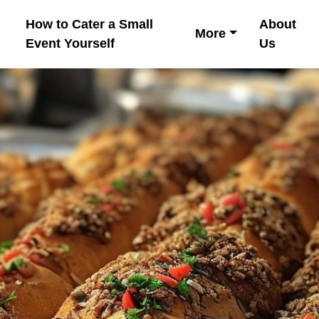
How to Cater a Small
About
More
Event Yourself
Us