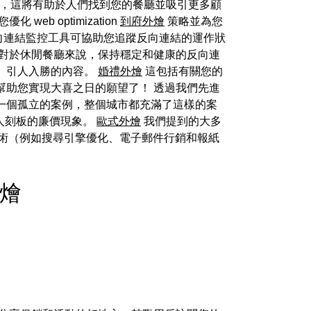
。 顯然，這將有助於人們找到您的餐廳並吸引更多顧
eb optimization
到府外燴
策略並為您
向連結監控工具可協助您追蹤反向連結的運作狀
 對於休閒餐廳來說，保持穩定和健康的反向連
、引人入勝的內容。
婚禮外燴
這包括有關您的
幫助您實現大喜之日的願望了！ 透過我們先進
一個孤立的案例，整個城市都充滿了這樣的案
國人刻板的廉價現象。
歐式外燴
我們提到的大多
術（例如搜尋引擎優化、電子郵件行銷和報紙
外燴