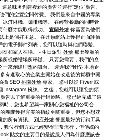
雜。 這意味著創建複雜的廣告並運行“定位”廣告。
他們的空置空間付費。 我們是來自中國的專業
、冰淇淋機、咖啡機等。 在經營餐廳的同時管
要什麼才能取得成功。
宜蘭外燴
你需要為他們
誌上是個好主意。 在此類網站上獲得正面評價
有客戶的電子郵件列表，您可以隨時與他們聯繫。
友和家人在場。 - 生日派對
外燴
那麼餐廳的
場所或婚禮場所舉辦。 只要您需要，我們的盒
之一來創建理想的舞台。 透過我們針對本地企
多有進取心的企業主開始在改造後的貨櫃中開
攝 SEO
桃園外燴
專家。 您可以從 Fiverr 或
stagram 粉絲。 之後，您就可以讓您的頻
廣告以了解重要的行銷策略。 您已經完成了這
餚時，您也希望與一家關心您福祉的公司合
的團隊獲得完美的指紋至關重要，但您不想花
慮的所有資訊。
到府外燴
餐廳最好的行銷工具
然，數位行銷方式已經變得非常流行，但傳統的
ebook 貼文的主要目的是說服人們為什麼應該去