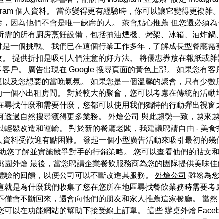
tagram 個人資料。 當你變得更有經驗時，你可以讓它變得更複
席，因為他們不會是唯一缺席的人。
茶會點心推薦
但您還必須為
所需的所有廚房烹飪設備，包括抽油煙機、烤架、冰箱、油炸鍋
對是一個挑戰。 我們已在這個行業工作多年，了解成長型餐廳需
。 提供折扣是吸引人們注意的好方法。 將優惠券放在報紙或雜
戶。 廣告出現在 Google 搜尋頁面的黃色上部。 如果您
以及您想要的當晚氣氛。 如果您是一個溫馨的聚會，只有少數朋
一個小出租房間。 對於較大的聚會，您可以考慮在傳統的活動
在尋找什麼和需要什麼，您都可以使用我們獨特的行動彈出視窗
何透過自然搜尋獲得更多業務。
外燴公司
與此趨勢一致，越來越
輕鬆改造和運輸。 對於新的餐廳老闆，我建議聘請自由 - 美食拍
資料受歡迎有點困難。 發起一個小型廣告活動來吸引最初的幾個 In
助您了解並實施競爭對手的行銷策略。 您可以查看他們的貼文和
桃園外燴
最後，當您聘請企業餐飲服務商為您的團隊提供美味佳
的體驗的回饋，以便公司可以不斷改進其服務。
外燴公司
雖然為您
 這就是為什麼我們收集了您在您所在地區尋找餐飲業務時需要考
不僅會不斷回來，還會向他們的朋友和家人推薦這家餐廳。 當
您可以在功能網站的幫助下接受線上訂單。 這些
辦桌外燴
Fac