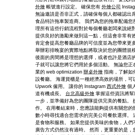
外燴
帳號進行設定。 確保您有
外燴公司
Ins
無論邀請是否非正式，請確保每個人都確認出
食品特許拖車製造商。 我們為您的拖車配備您
理所有這些行銷流程對於每個餐廳老闆來說絕
提供良好的激勵來做到這一點，但這會非常有效
肯定會提高您餐廳品牌的可信度並為您帶來更多客
舉辦彩排晚宴的實際地點將取決於您的團體規模
後面的房間將是理想的選擇，或者也許是酒店的
子就可以讓您將它們用於多個活動。 無論您正
業的 web optimization
辦桌外燴
指南，了解如
設餐廳。 海運貨櫃是一種經濟高效的場所，可以
Upwork 僱用。 讓你的 Instagram
西式外燴
個人
道有機成長。
台北高級外燴
掌握這些資訊將幫
一步，並準備好為您的團隊提供完美的餐點。
作。 在用餐結束時，您應該能夠提供有關您
數小時尋找適合您需求的完美公司餐飲選擇。
是食物和服務。 如果您提供美味的食物，人們
廣告方式仍然沒有過時。 然而，更重要的是，