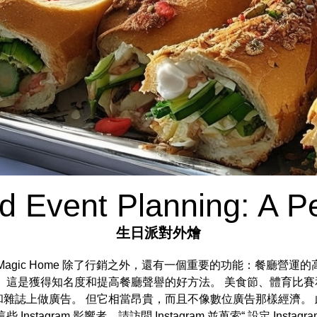
d Event Planning: A P
生日派對外燴
報價 Magic Home 除了行銷之外，還有一個重要的功能：餐廳營運的
 這是獲得知名度和提高餐廳聲譽的好方法。 美食節、體育比賽
雜誌上做廣告。 但它相當昂貴，而且不像數位廣告那樣經濟。
agram 影響者，請訪問 Instagram 並蒐索“ 設定 Instag