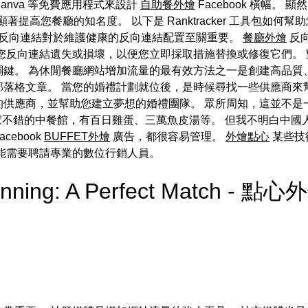
anva 等免費應用程式來設計
自助餐外燴
Facebook 橫幅
餐廳的知名度。 以下是 Ranktracker 工具包如何幫助您優化 w
反向連結對於維護健康的反向連結配置至關重要。
餐廳外燴
反
您反向連結遺失或損壞，以便您立即採取措施替換或修復它們。
關鍵。 為休閒餐廳網站增加流量的最有效方法之一是創建高品質
落格文章。 當您的婚禮計劃就位後，是時候尋找一些供應商來
的供應商，並幫助您建立夢想的婚禮團隊。 眾所周知，這並不是
邊有幾家不錯的中餐館，有百日雞蛋、三萬魚皮湯等。 但我不明白中
cebook
BUFFET外燴
廣告，都很容易管理。
外燴點心
某些技
能需要聘請專業的數位行銷人員。
lanning: A Perfect Match - 點心