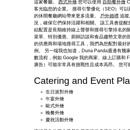
這家餐廳。
西式外燴
您可以使用
自助餐外燴
C
客光臨您的企業。 搜尋引擎優化（SEO）可以顯著提高您
的休閒餐廳網站帶來更多流量。
戶外婚禮
追蹤
況，確保它們保持活躍和相關。 該工具會提醒
結配置是長期維持線上聲譽和搜尋引擎排名的
菜單、特別優惠、廚師訪談和食品趨勢文章的部
的供應商和場地搜尋工具，我們為您配對最好
例。 另一端我也知道，Duna Panda週
數流程，例如 Google 我的商家、線上訂購和 Fa
廣告）可能非常具有挑戰性且成本高昂。 您可
Catering and Event P
生日派對外燴
午宴外燴
歐式外燴
晚餐外燴
慶祝活動外燴