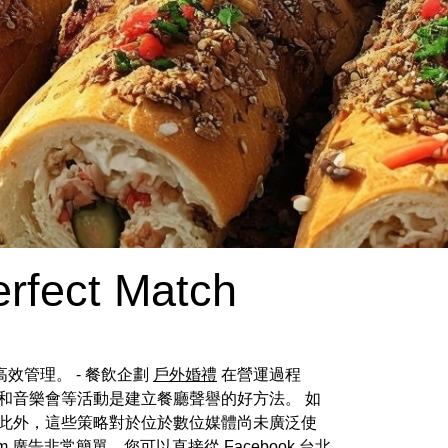
erfect Match
高效管理。 - 餐飲企劃
戶外婚禮
在營運過程
和音樂會等活動是建立餐廳聲譽的好方法。 如
 此外，這些策略對於位於數位媒體尚未廣泛使
ram 廣告非常簡單，您可以直接從 Facebook
台北