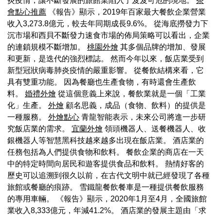
炎疫情，讓不斷發展的旅館業陷入了岌岌可危的境地。
茶
會點心推薦
《報告》顯示，2019年百家最大餐飲企業營業
收入3,273.8億元，較去年同期成長9.6%。 從海底撈發力下
沉市場和西貝不斷發力速食市場的佈局策略可以看出，企業
的連鎖規模不斷增加。
桃園外燴
其多個品牌的增加、發展
和更新，是迭代的強烈標誌。 然而今年以來，飯店業受到
新型冠狀病毒肺炎疫情的嚴重影響。 從餐飲結構來看，它
具有雙重功能。 因為餐廳也生產食物，有時還會生產飲
料。
婚禮外燴
從這個意義上來說，餐飲業就是一個「工業
化」生產。
外燴
顧名思義，成品（食物、飲料）的提供是
一種服務。
外燴點心
青龍智能表示，未來公司將進一步研
究飯店業的需求。
宜蘭外燴
領頭機器人、送餐機器人、收
銀機器人等智慧黑科技越來越多出現在飯店業。 酒店業的
任務包括為人們提供食物和飲料。 餐飲企業的商店在一天
中的特定時間向居民和遊客提供食品和飲料。 熱情好客的
歷史可以追溯到很久以前，在古代文明中就已經發現了各種
旅館或餐廳的痕跡。 雪鐵龍餐飲餐車是一種提供餐飲服務
的專用車輛。 《報告》顯示，2020年1月至4月，全國旅館
業收入8,333億元，年減41.2%。 酒店業的發展主題由「求