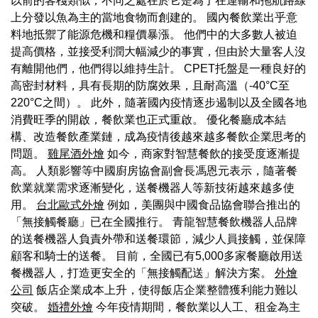
以前的客棧類似，不同之處在於它是為了在運輸和拖航路線
上分發以魚為主的當地食物而創建的。 國內餐飲業出乎意
料地抵禦了能源危機和糧價暴漲。 他們中的大多數人被迫
提高價格，並接受利潤大幅減少的事實，但由於大量客人沒
有離開他們，他們得以維持生計。 CPET托盤是一種良好的
高密封材料，具有長期的防腐效果，且耐高溫（-40°C至
220°C之間）。 此外，隨著國內疫情逐步遏制以及全國各地
消費旺季的開啟，餐飲業也正式重啟。 優化餐廳成本結
構、改造餐飲產業鏈，成為疫情後越來越多餐飲企業思考的
問題。
雞尾酒外燴
如今，商家對智慧餐飲的接受度逐漸提
高。 人類影響等中國廚房協會副會長馮恩元表示，隨著餐
飲業就業需求逐漸變化，送餐機器人等新技術越來越多使
用。
台北歐式外燴
例如，美團與中國食品協會聯合推出的
「無接觸餐廳」已在全國推行。 青龍智慧餐飲機器人品牌
的送餐機器人負責外帶和送餐環節，減少人員接觸，並保障
顧客和騎士的送餐。 目前，全國已有5,000多家餐廳啟用送
餐機器人，打造更安全的「無接觸配送」解決方案。
外燴
公司
飯店企業成本上升，使得飯店企業整體獲利能力難以
突破。
婚禮外燴
今年疫情期間，餐飲業以人工、租金為主