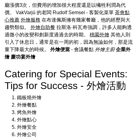
廳漲價3次，但費用的增加很大程度還是以犧牲利潤為代
價。 VakVarjú 的老闆 Rudolf Semsei - 客製化菜單
茶會點
心推薦
外燴服務
在布達佩斯擁有幾家餐廳，他的經歷與大
趨勢類似。
外燴自助餐
拉斯洛·科瓦奇強調，許多人能夠透
過微小的改變和創新度過過去的時期。
桃園外燴
其他人則
引入了休息日，通常是在一周的初，因為無論如何，那是流
量下降最大的時候。
外燴便當
- 會議餐點
外燴主廚
企業外
燴
慶功宴外燴
Catering for Special Events:
Tips for Success - 外燴活動
鐵板燒外燴
外燴餐點
烤魚外燴
外燴點心
外燴安全
外燴公司