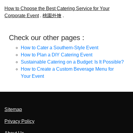
How to Choose the Best Catering Service for Your
Corporate Event
.
桃園外燴
.
Check our other pages :
How to Cater a Southern-Style Event
How to Plan a DIY Catering Event
Sustainable Catering on a Budget: Is It Possible?
How to Create a Custom Beverage Menu for
Your Event
Sitemap
Privacy Policy