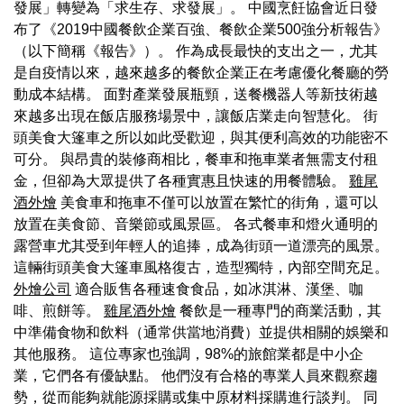
發展」轉變為「求生存、求發展」。 中國烹飪協會近日發
布了《2019中國餐飲企業百強、餐飲企業500強分析報告》
（以下簡稱《報告》）。 作為成長最快的支出之一，尤其
是自疫情以來，越來越多的餐飲企業正在考慮優化餐廳的勞
動成本結構。 面對產業發展瓶頸，送餐機器人等新技術越
來越多出現在飯店服務場景中，讓飯店業走向智慧化。 街
頭美食大篷車之所以如此受歡迎，與其便利高效的功能密不
可分。 與昂貴的裝修商相比，餐車和拖車業者無需支付租
金，但卻為大眾提供了各種實惠且快速的用餐體驗。
雞尾
酒外燴
美食車和拖車不僅可以放置在繁忙的街角，還可以
放置在美食節、音樂節或風景區。 各式餐車和燈火通明的
露營車尤其受到年輕人的追捧，成為街頭一道漂亮的風景。
這輛街頭美食大篷車風格復古，造型獨特，內部空間充足。
外燴公司
適合販售各種速食食品，如冰淇淋、漢堡、咖
啡、煎餅等。
雞尾酒外燴
餐飲是一種專門的商業活動，其
中準備食物和飲料（通常供當地消費）並提供相關的娛樂和
其他服務。 這位專家也強調，98%的旅館業都是中小企
業，它們各有優缺點。 他們沒有合格的專業人員來觀察趨
勢，從而能夠就能源採購或集中原材料採購進行談判。 同