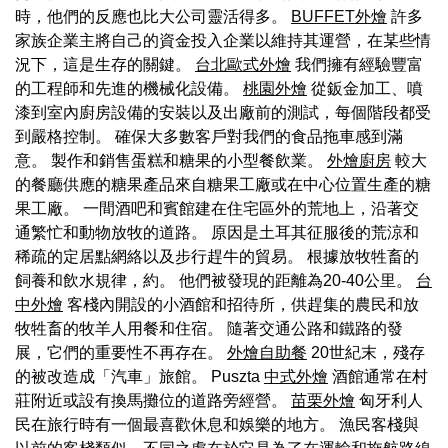
時，他們的反應也比大公司靈活得多。
BUFFET外燴
許多
家族企業主將自己的資金投入企業以維持其運營，在某些情
況下，這是生存的關鍵。
台北歐式外燴
我們擁有經驗豐富
的工程師和先進的機械化設備。
桃園外燴
從鈑金加工、噴
漆到室內廚房設備的安裝以及出廠前的測試，每個階段都受
到嚴格控制。 確保大多數客戶對我們的食品拖車感到滿
意。 製作和銷售蛋糕和糖果的小型餐飲業。
外燴廚房
較大
的餐廳供應的糖果產品來自糖果工廠或在中心位置生產的糖
果工廠。 一間酒吧和賓館建在住宅區外的荒地上，沿著交
通繁忙和動物放牧的道路。 原因是土耳其征服後的荒涼和
稀疏的定居點網絡以及步行趕牛的貿易。 根據放牧牲畜的
飼養和飲水規律，約。 他們被發現的距離為20-40公里。
台
中外燴
客棧內開設的小酒館和招待所，供趕集的農民和放
牧牲畜的牧羊人用餐和住宿。 隨著交通公路和鐵路的發
展，它們的重要性不再存在。
外燴自助餐
20世紀末，殘存
的被改造成「汽車」旅館。 Puszta
中式外燴
酒館通常在村
莊附近或設有換馬攤位的道路旁經營。
苗栗外燴
匈牙利人
民在旅行時有一個最喜歡休息和娛樂的地方。 漁民客棧與