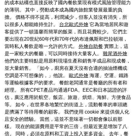
的成本結構也直接反映了國內餐飲業現有模式風險管理能力
的薄弱。 其中，勞動成本成為國內旅館業發展最重的負
擔。 價格不得不提高，利潤減少，但客人並沒有消失，所
以很多人都能維持生計。
台北歐式外燴
它為當地居民和遊
客提供了一頓溫馨而簡單的飯菜，而且花費較少。 它們主
要出現在20世紀60年代和70年代的布達佩斯和巴拉頓湖，
當時私人餐飲是唯一允許的方式。
外燴自助餐
實際上，這
是一家較大的餐廳，可以同時接待大量客人。
雞尾酒外燴
他們的主要特點是用原料現場生產和銷售半成品和現成餐，
並大量銷售。 「如今，廚房在夏天沒有合適的抽油煙機或
空調是不可想像的，」他說。
歐式外燴
海運、空運、鐵路
等運輸根據客戶的要求。 餐館老闆通常是餐廳的所有者和
經理。 所有CPET產品均通過FDA、EEC和日本認證的評
估，廣泛應用於航空、飯店、旅遊、烘焙、海鮮、方便食品
等。 如今，在世界各地繁忙的街道上，流動餐車的車頭總
是擠滿了等待用餐的顧客。 我們使用 cookie 來提供個人化
且安全的體驗。 當然，這並不意味著一切都會像以前那
樣。 現在的能源費用是平常的三倍，但最近更是增加了八
倍。 同時，必須在原料和工資上投入更多資金。 去年，餐