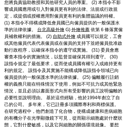
您將負責協助教授和其他研究人員的專案。 (2) 本指令不影
響成員國應用或引入對僱員更有利的法律、法規或行政規
定，或提倡或授權應用對僱員更有利的集體協議的特權。
(1) 本指令不得構成降低會員國已向僱員提供的一般保護水
準的法律依據。
台北高級外燴
G)
外燴推薦
依第 6 條落實僱
員補救權利的措施。 (2)
自助式外燴
成員國可以規定，工會
或其他僱員代表代表僱員或在僱員的支持下並經僱員批准啟
動行政程序，以確保本指令的遵守或實施。 (31) 委員會應
審查本指令的實施情況，以監督並確保其得到遵守。 (30)
該指令規定了最低要求，從而使成員國有權引入或維持更有
利的規定。 該指令及其實施不能構成降低該指令領域已向
僱員提供的一般保護水準的法律依據。 (25) 偏離履行註銷
權的義務只能在特殊情況下使用，例如不可抗力或其他緊急
情況，並且必須以書面形式向所有受影響的員工說明偏離的
必要性並說明理由。 基於這些經驗，他於1994年創立了自
己的公司。 多年來，它已註冊多項國際專利和商標保護。
在研究過程中，他們創造了化合物，使構成健康和患病細胞
的有機分子在光學顯微鏡下可見，從而顯示細胞處於什麼狀
態，它對什麼敏感，以及它與細胞的關係環境就像。 要想