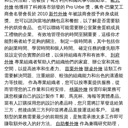
和公共活動，他被授予匈牙利共和國民事功績勳章。
歐式
外燴
他獲得了科姆洛市頒發的 Pro Urbe 獎，佩奇-巴蘭艾工
商會名譽會長於 2010
新竹外燴
年被該商會授予終身成就
獎。 您可以諮詢當地的麵包店和餐館，以了解是否需要額
外的烘焙食品。 也可以聯絡可能需要辦公室聚會蛋糕或員
工禮物的企業。 有效地管理你的時間至關重要，這樣你才
能對兩者給予足夠的關注。 制定一個時間表，其中包括你
的副業時間、學習時間和個人時間。 確定任務的優先順序
並設定切合實際的目標，以保持組織有序和有效率。
到府
外燴
專業組織者幫助人們組織他們的家庭、辦公室和其他
空間，以提高效率和生產力。
苗栗外燴
辦桌外燴
這類工作
需要解決問題、注重細節、較強的組織能力和出色的溝通能
力等技能。 作為專業組織者，您可以按專案提供服務，從
而管理您的工作量和日程安排。
桃園外燴
按需印刷業務可
讓您根據自己的設計製作 T 卹、馬克杯、海報等實體產品。
當有人訂購採用您的設計的產品時，您只需將訂單發送給第
三方，然後由第三方列印並將產品直接運送給客戶。 這種
類型的業務需要最少的前期投資，是無需承擔太多工作即可
賺取額外收入的好方法。
自助餐外燴
作為兼職研究助理，