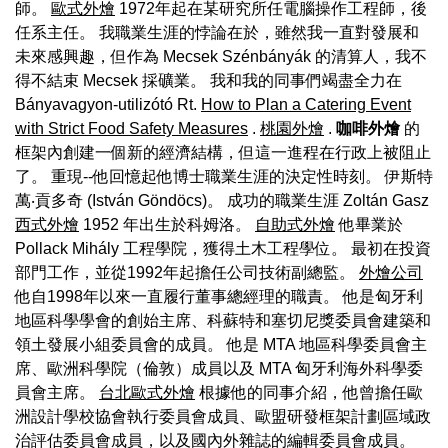
師。
歐式外燴
1972年起在某研究所任電腦操作工程師，後
任系主任。 我職業生涯的悖論在於，雖然我一直對發展和
未來感興趣，但作為 Mecsek Szénbányák 的清算人，我不
得不結束 Mecsek 採礦業。 我和我的同事們竭盡全力在
Bányavagyon-utilizótó Rt.
How to Plan a Catering Event
with Strict Food Safety Measures
.
桃園外燴
.
咖啡外燴
的
框架內創建一個新的經濟結構，但這一進程在行政上被阻止
了。 重現--他回憶起他博士職業生涯的決定性時刻。 伊斯特
萬‧貢多奇 (István Göndöcs)。 成功的職業生涯 Zoltán Gasz
西式外燴
1952 年出生於科姆洛。
自助式外燴
他畢業於
Pollack Mihály 工程學院，獲得土木工程學位。 最初在投資
部門工作，並從1992年起擔任公司技術副總監。
外燴公司
他自1998年以來一直履行董事總經理的職責。 他是匈牙利
地區科學學會的創始主席、科蘇特和塞切尼獎委員會建築和
領土發展小組委員會的成員。 他是 MTA 地區科學委員會主
席、歐洲科學院（倫敦）成員以及 MTA 匈牙利海外科學委
員會主席。
台北歐式外燴
根據他的同事介紹，他曾擔任歐
洲設計學校協會執行委員會成員、歐盟研發框架計劃區域政
治評估委員會成員，以及國內外雜誌的編輯委員會成員。