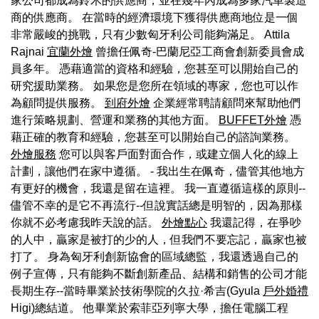
家公司都成為鈴木的供應商，並在幾年內成為多家汽車製造
商的供應商。 在當時的經濟環境下獲得供應商地位是一個
非常嚴峻的挑戰，只有少數匈牙利公司能夠滿足。 Attila
Rajnai
宜蘭外燴
曾擔任佩奇-巴蘭尼亞工商會創新委員會成
員多年。 憑藉適當的資格和經驗，您甚至可以開始自己的
研究援助業務。 如果您是您所在領域的專家，您也可以作
為顧問提供服務。
到府外燴
企業經常聘請顧問來幫助他們
進行策略規劃、營運和業務的其他方面。
BUFFET外燴
憑
藉正確的教育和經驗，您甚至可以開始自己的諮詢業務。
外燴服務
您可以與客戶面對面合作，或建立個人化的線上
計劃，讓他們在家中遵循。 - 我出生在佩奇，儘管其他地方
有更好的機會，我還是留在這裡。 我一直遵循這樣的原則--
儘管不幸的是它不再流行--但說實話總是明智的，因為那樣
你就不必考慮我昨天說的話。
外燴點心
我還記得，在爭吵
的人中，贏家是被打的少的人，但我們不要忘記，贏家也被
打了。 身為匈牙利創新協會的區域總監，我還透過自己的
例子宣傳，只有能夠不斷創新產品、結構和銷售的公司才能
長期生存--當時畢業於技術學院的久拉·希吉(Gyula
戶外婚禮
Higi)總結道。 他畢業於索菲亞列寧大學，擔任電腦工程