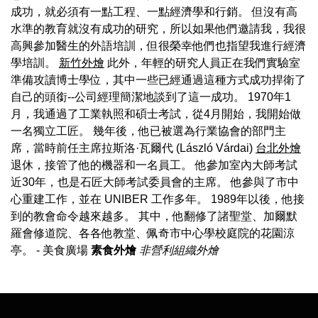
成功，就必須有一點工程、一點經濟學和行銷。 但沒有高
水準的教育就沒有成功的研究，所以如果他們邀請我，我很
高興參加醫生的外語培訓，但很榮幸他們也指望我進行經濟
學培訓。
新竹外燴
此外，年輕的研究人員正在我們實驗室
準備攻讀博士學位，其中一些已經通過這種方式成功捍衛了
自己的頭銜--公司經理簡潔地談到了這一成功。 1970年1
月，我通過了工業執照和碩士考試，從4月開始，我開始做
一名獨立工匠。 幾年後，他已被選為行業協會的部門主
席，當時前任主席拉斯洛·瓦爾代 (László Várdai)
台北外燴
退休，接管了他的機器和一名員工。 他參加室內大師考試
近30年，也是石匠大師考試委員會的主席。 他參與了市中
心重建工作，並在 UNIBER 工作多年。 1989年以後，他接
到的教會命令越來越多。 其中，他翻修了諸聖堂、加爾默
羅會修道院、各各他教堂、佩奇市中心學校庭院的花園涼
亭。
- 美食廣場
素食外燴
非營利組織外燴