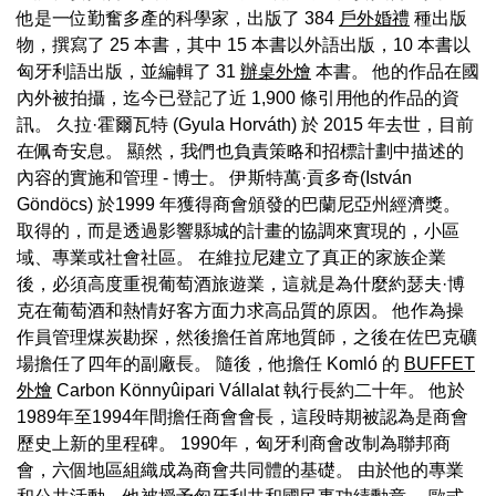
他是一位勤奮多產的科學家，出版了 384
戶外婚禮
種出版
物，撰寫了 25 本書，其中 15 本書以外語出版，10 本書以
匈牙利語出版，並編輯了 31
辦桌外燴
本書。 他的作品在國
內外被拍攝，迄今已登記了近 1,900 條引用他的作品的資
訊。 久拉·霍爾瓦特 (Gyula Horváth) 於 2015 年去世，目前
在佩奇安息。 顯然，我們也負責策略和招標計劃中描述的
內容的實施和管理 - 博士。 伊斯特萬·貢多奇(István
Göndöcs) 於1999 年獲得商會頒發的巴蘭尼亞州經濟獎。
取得的，而是透過影響縣城的計畫的協調來實現的，小區
域、專業或社會社區。 在維拉尼建立了真正的家族企業
後，必須高度重視葡萄酒旅遊業，這就是為什麼約瑟夫·博
克在葡萄酒和熱情好客方面力求高品質的原因。 他作為操
作員管理煤炭勘探，然後擔任首席地質師，之後在佐巴克礦
場擔任了四年的副廠長。 隨後，他擔任 Komló 的
BUFFET
外燴
Carbon Könnyûipari Vállalat 執行長約二十年。 他於
1989年至1994年間擔任商會會長，這段時期被認為是商會
歷史上新的里程碑。 1990年，匈牙利商會改制為聯邦商
會，六個地區組織成為商會共同體的基礎。 由於他的專業