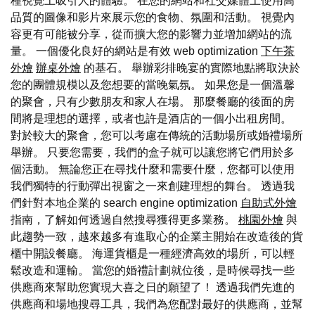
種視覺上吸引人的體驗。 在您的網站和社交媒體上使用高
品質的圖像和影片來展示您的食物、氛圍和活動。 視覺內
容更有可能被分享，從而擴大您的影響力並增加網站的流
量。 一個優化良好的網站是有效 web optimization
下午茶
外燴
辦桌外燴
的基石。 舉辦彩排晚宴的實際地點將取決於
您的團體規模以及您想要的當晚氣氛。 如果您是一個溫馨
的聚會，只有少數朋友和家人在場。 那麼餐廳的後面的房
間將是理想的選擇，或者也許是酒店的一個小出租房間。
對於較大的聚會，您可以考慮在傳統的活動場所或婚禮場所
舉辦。 只要您需要，我們的盒子就可以讓您將它們用於多
個活動。 無論您正在尋找什麼和需要什麼，您都可以使用
我們獨特的行動彈出視窗之一來創建理想的舞台。 透過我
們針對本地企業的 search engine optimization
自助式外燴
指南，了解如何透過自然搜尋獲得更多業務。
桃園外燴
與
此趨勢一致，越來越多有進取心的企業主開始在改造後的貨
櫃中開設餐廳。 海運貨櫃是一種經濟高效的場所，可以輕
鬆改造和運輸。 當您的婚禮計劃就位後，是時候尋找一些
供應商來幫助您實現大喜之日的願望了！ 透過我們先進的
供應商和場地搜尋工具，我們為您配對最好的供應商，並幫