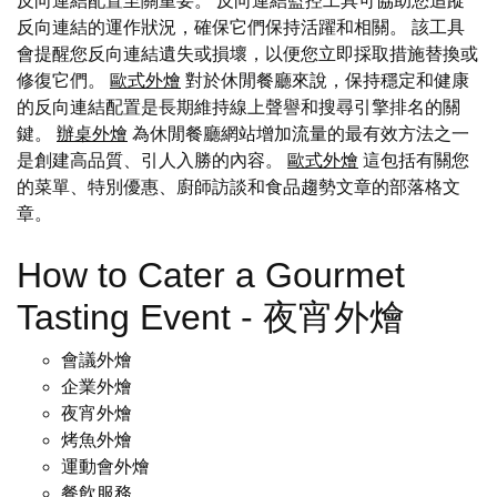
反向連結配置至關重要。 反向連結監控工具可協助您追蹤
反向連結的運作狀況，確保它們保持活躍和相關。 該工具
會提醒您反向連結遺失或損壞，以便您立即採取措施替換或
修復它們。
歐式外燴
對於休閒餐廳來說，保持穩定和健康
的反向連結配置是長期維持線上聲譽和搜尋引擎排名的關
鍵。
辦桌外燴
為休閒餐廳網站增加流量的最有效方法之一
是創建高品質、引人入勝的內容。
歐式外燴
這包括有關您
的菜單、特別優惠、廚師訪談和食品趨勢文章的部落格文
章。
How to Cater a Gourmet
Tasting Event - 夜宵外燴
會議外燴
企業外燴
夜宵外燴
烤魚外燴
運動會外燴
餐飲服務