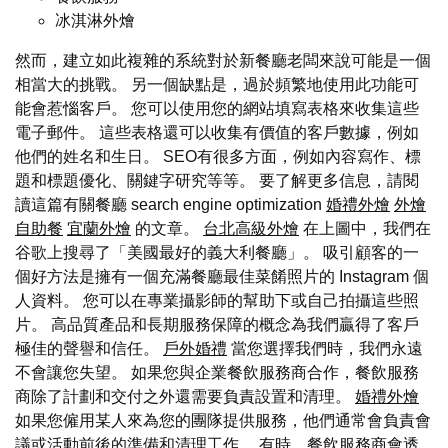
冰淇淋外燴
然而，建立如此複雜的系統對於新餐廳老闆來說可能是一個
相當大的挑戰。 另一個缺點是，過於頻繁地使用此功能可
能會惹惱客戶。 您可以使用您的網站填寫表格來收集這些
電子郵件。 這些表格還可以收集有價值的客戶數據，例如
他們的姓名和生日。 SEO有很多方面，例如內容寫作、標
題和標題優化、關鍵字研究等等。 要了解更多信息，請閱
讀這篇有關餐廳 search engine optimization
婚禮外燴
外燴
自助餐
宜蘭外燴
的文章。
台北高級外燴
在上圖中，我們在
谷歌上搜尋了「美國最好的義大利餐廳」。 吸引顧客的一
個好方法是擁有一個充滿餐廳最佳菜餚照片的 Instagram 個
人資料。 您可以在專業攝影師的幫助下或自己拍攝這些照
片。 高品質產品和長期服務保障的概念為我們贏得了客戶
極佳的聲譽和信任。
戶外婚禮
當您選擇我們時，我們永遠
不會讓您失望。 如果您與企業餐飲服務商合作，餐飲服務
商除了計劃和交付之外還需要負責設置和清理。
婚禮外燴
如果您僱用某人來為您的團隊提供服務，他們通常會負責會
議或活動前後的準備和清理工作。 有時，餐飲服務商會透