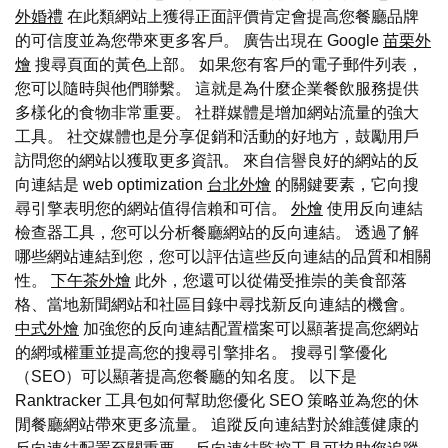
外婚禮
在此類網站上獲得正面評價肯定會提高您餐廳品牌
的可信度並為您帶來更多客戶。 廣告出現在 Google
苗栗外
燴
搜尋頁面的黃色上部。 如果您有客戶的電子郵件列表，
您可以隨時與他們聯繫。 這就是為什麼企業餐飲服務提供
多樣化的食物非常重要。 社群媒體是增加網站流量的強大
工具。 社交媒體也是分享促銷和活動的好地方，鼓勵用戶
訪問您的網站以獲取更多資訊。 來自信譽良好的網站的反
向連結是 web optimization
台北外燴
的關鍵要素，它向搜
尋引擎表明您的網站值得信賴和可信。
外燴
使用反向連結
檢查器工具，您可以分析餐廳網站的反向連結。 透過了解
哪些網站連結到您，您可以評估這些反向連結的品質和相關
性。
下午茶外燴
此外，您還可以從備受推崇的美食部落
格、當地新聞網站和社區目錄中尋找新反向連結的機會。
中式外燴
加強您的反向連結配置檔案可以顯著提高您網站
的網域權重並提高您的搜尋引擎排名。 搜尋引擎優化
（SEO）可以顯著提高您餐廳的知名度。 以下是
Ranktracker 工具包如何幫助您優化 SEO 策略並為您的休
閒餐廳網站帶來更多流量。 追蹤反向連結對於維護健康的