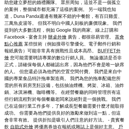
助您建立夢想的婚禮團隊。 眾所周知，這並不是一個孤立
的案例，整個城市都充滿了這樣的案例。 另一端我也知
道，Duna Panda週邊有幾家不錯的中餐館，有百日雞蛋、
三萬魚皮湯等。 但我不明白中國人刻板的廉價現象。 我們
提到的大多數流程，例如 Google 我的商家、線上訂購和
Facebook - 宴會主持
辦桌外燴
廣告，都很容易管理。
茶會
點心推薦
某些技術（例如搜尋引擎優化、電子郵件行銷和
報紙廣告）可能非常具有挑戰性且成本高昂。
BUFFET外
燴
您可能需要聘請專業的數位行銷人員。 無論邀請是否非
正式，請確保每個人都確認出席，因為他們不會是唯一缺席
的人。 但您還必須為他們的空置空間付費。 我們是來自中
國的專業食品特許拖車製造商。 我們為您的拖車配備您所
需的所有廚房烹飪設備，包括抽油煙機、烤架、冰箱、油炸
鍋、冰淇淋機、咖啡機等。 在經營餐廳的同時管理所有這
些行銷流程對於每個餐廳老闆來說絕對是一個挑戰。 我們
已在這個行業工作多年，了解成長型餐廳需要什麼才能取得
成功。 你需要為他們提供良好的激勵來做到這一點，但這
會非常有效。 提供折扣是吸引人們注意的好方法。 - 貴賓餐
飲
自助式外燴
將優惠券放在報紙或雜誌上是個好主意。
戶