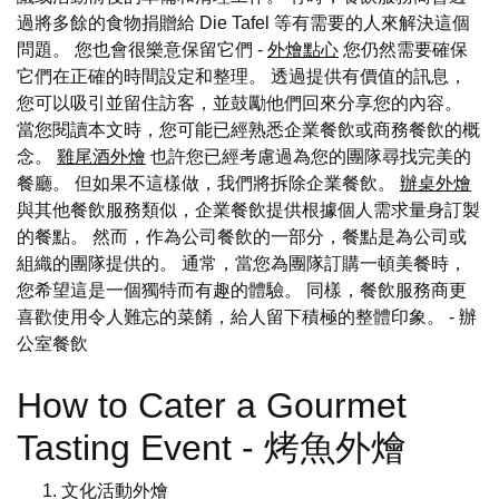
過將多餘的食物捐贈給 Die Tafel 等有需要的人來解決這個
問題。 您也會很樂意保留它們 -
外燴點心
您仍然需要確保
它們在正確的時間設定和整理。 透過提供有價值的訊息，
您可以吸引並留住訪客，並鼓勵他們回來分享您的內容。
當您閱讀本文時，您可能已經熟悉企業餐飲或商務餐飲的概
念。
雞尾酒外燴
也許您已經考慮過為您的團隊尋找完美的
餐廳。 但如果不這樣做，我們將拆除企業餐飲。
辦桌外燴
與其他餐飲服務類似，企業餐飲提供根據個人需求量身訂製
的餐點。 然而，作為公司餐飲的一部分，餐點是為公司或
組織的團隊提供的。 通常，當您為團隊訂購一頓美餐時，
您希望這是一個獨特而有趣的體驗。 同樣，餐飲服務商更
喜歡使用令人難忘的菜餚，給人留下積極的整體印象。
- 辦
公室餐飲
How to Cater a Gourmet
Tasting Event - 烤魚外燴
文化活動外燴