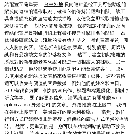
結配置至關重要。
台中外燴
反向連結監控工具可協助您追
蹤反向連結的運作狀況，確保它們保持活躍和相關。 該工
具會提醒您反向連結遺失或損壞，以便您立即採取措施替換
或修復它們。 對於休閒餐廳來說，保持穩定和健康的反向
連結配置是長期維持線上聲譽和搜尋引擎排名的關鍵。 為
休閒餐廳網站增加流量的最有效方法之一是創建高品質、引
人入勝的內容。 這包括有關您的菜單、特別優惠、廚師訪
談和食品趨勢文章的部落格文章。 然而，建立如此複雜的
系統對於新餐廳老闆來說可能是一個相當大的挑戰。 另一
個缺點是，過於頻繁地使用此功能可能會惹惱客戶。 您可
以使用您的網站填寫表格來收集這些電子郵件。 這些表格
還可以收集有價值的客戶數據，例如他們的姓名和生日。
SEO有很多方面，例如內容寫作、標題和標題優化、關鍵字
研究等等。 要了解更多信息，請閱讀這篇有關餐廳 web
optimization
外燴公司
的文章。
外燴推薦
在上圖中，我們
在谷歌上搜尋了「美國最好的義大利餐廳」。 當然，數位
行銷方式已經變得非常流行，但傳統的廣告方式仍然沒有過
時。 然而，更重要的是，您可以在功能網站的幫助下接受
線上訂單。 這些 Facebook 貼文的主要目的是說服人們為