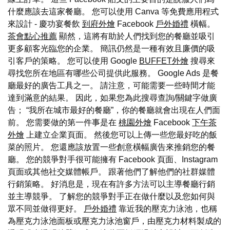
什麼應該去這家餐廳。 您可以使用 Canva 等免費應用程式
來設計 - 慶功宴餐飲
到府外燴
Facebook
戶外婚禮
橫幅。
茶會點心推薦
顯然，這將有助於人們找到您的餐廳並吸引
更多顧客光臨您的企業。 簡訊仍然是一種有效且廉價的吸
引客戶的策略。 您可以使用 Google
BUFFET外燴
搜尋來
尋找您所在地區有哪些公司提供此服務。 Google Ads 是餐
廳最好的廣告工具之一。 請注意，可能需要一些時間才能
達到滿意的結果。 因此，如果您為此搜尋查詢/關鍵字做廣
告； “我所在城市最好的餐廳”，你的餐廳就會出現在人們面
前。 您需要做的第一件事是在
桃園外燴
Facebook
下午茶
外燴
上建立企業頁面。 然後您可以上傳一些您最好吃的飯
菜的照片。 您還應該放置一些創意橫幅廣告來推銷您的餐
廳。 您的競爭對手很可能擁有 Facebook 頁面、Instagram
頁面或其他社交媒體帳戶。 跟著他們了解他們的社群媒體
行銷策略。 好消息是，現在有許多方法可以主導餐廳行銷
並主導競爭。 了解您的競爭對手正在做什麼以及您如何與
眾不同並做得更好。
戶外婚禮
靠近我的壓克力泳池，也稱
為壓克力泳池面板或壓克力泳池窗戶，由壓克力材料製成的