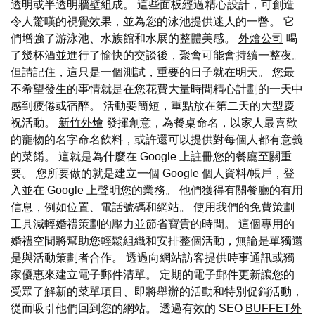
透明或半透明牆壁組成。 這些面板經過精心設計，可創造
令人驚嘆的視覺效果，並為您的泳池提供迷人的一瞥。 它
們增強了游泳池、水族館和水展的整體美感。
外燴公司
喝
了幾杯酒並進行了愉快的交談後，聚會可能會持續一整夜。
但請記住，這只是一個測試，重要的日子就在明天。 您最
不希望發生的事情就是在您花費大量時間精心計劃的一天中
感到疲倦或宿醉。 活動要簡短，重點放在第二天的大型慶
祝活動。
新竹外燴
發揮創意，為餐桌命名，以家人最喜歡
的寵物的名字命名飲料，或許還可以提供對每個人都有意義
的菜餚。 這就是為什麼在 Google 上註冊您的餐廳至關重
要。 您所要做的就是建立一個 Google 個人資料/帳戶，登
入並在 Google 上聲明您的業務。 他們獲得有關餐廳的有用
信息，例如位置、電話號碼和網站。 使用我們的免費策劃
工具減輕婚禮策劃的壓力並節省寶貴的時間。 這個專用的
婚禮空間將幫助您輕鬆組織和安排整個活動，無論是單獨還
是與活動策劃者合作。 透過向網站訪客提供時事通訊或獨
家優惠來建立電子郵件清單。 定期的電子郵件更新讓您的
受眾了解新的菜單項目、即將舉辦的活動和特別促銷活動，
從而吸引他們回到您的網站。 透過有效的 SEO
BUFFET外