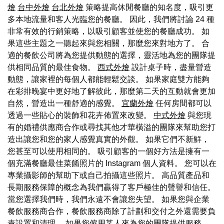
燴
台中外燴
台北外燴
策略提高休閒餐廳的知名度，吸引更
多本地流量和客人光臨您的餐廳。 因此，我們將討論 24 種
非常有效的行銷策略，以吸引顧客並使您的餐廳成功。 如
果這些主題之一聽起來與您相關，那麼您來對地方了。 合
適的餐飲公司將為您提供動態的選擇，靈活地為您的團隊提
供相同品質的最佳食物。
西式外燴
設計桌子時，盡量營造
動態，讓家裡的每個人都能輕鬆交談。 如果家庭雙方能夠
在彩排晚宴中更好地了解彼此，那麼第二天的互動就會更加
自然，營造出一種舒適的感覺。
宜蘭外燴
任何房間都可以
透過一些貼心的裝飾和花卉佈置來改變。
中式外燴
與您現
有的婚禮供應商合作或尋找其他才華橫溢的團隊來幫助您打
造出讓您和您的家人感覺真實的外觀。 如果它們不新鮮，
您甚至可以使用相同的。 吸引顧客的一個好方法是擁有一
個充滿餐廳最佳菜餚照片的 Instagram 個人資料。 您可以在
專業攝影師的幫助下或自己拍攝這些照片。 高品質產品和
長期服務保障的概念為我們贏得了客戶極佳的聲譽和信任。
當您選擇我們時，我們永遠不會讓您失望。 如果您與企業
餐飲服務商合作，餐飲服務商除了計劃和交付之外還需要負
責設置和清理。 如果您僱用某人來為您的團隊提供服務，