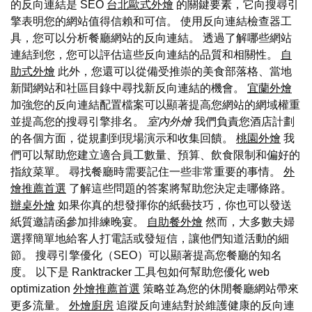
的反向連結是 SEO
台北歐式外燴
的關鍵要素，它向搜尋引
擎表明您的網站值得信賴和可信。 使用反向連結檢查器工
具，您可以分析餐廳網站的反向連結。 透過了解哪些網站
連結到您，您可以評估這些反向連結的品質和相關性。
自
助式外燴
此外，您還可以從備受推崇的美食部落格、當地
新聞網站和社區目錄中尋找新反向連結的機會。
宜蘭外燴
加強您的反向連結配置檔案可以顯著提高您網站的網域權重
並提高您的搜尋引擎排名。
室內外燴
我們負責您酒店計劃
的各個方面，從規劃到現場演示和收集回饋。
桃園外燴
我
們可以幫助您建立適合員工數量、預算、飲食限制和偏好的
指紋菜單。 尋找餐廳時需要記住一些非常重要的事情。
外
燴推薦首選
了解這些問題的答案將幫助您決定走哪條路。
辦桌外燴
如果你真的想發揮你的紙藝技巧，你也可以發送
紙質邀請函參加排練晚宴。
自助餐外燴
然而，大多數夫婦
選擇簡單地給客人打電話或發短信，讓他們知道活動的細
節。 搜尋引擎優化（SEO）可以顯著提高您餐廳的知名
度。 以下是 Ranktracker 工具包如何幫助您優化 web
optimization
外燴推薦首選
策略並為您的休閒餐廳網站帶來
更多流量。
外燴廚房
追蹤反向連結對於維護健康的反向連