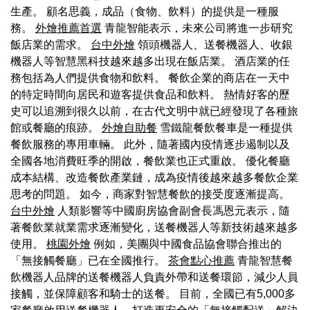
生產。 顧名思義，成品（食物、飲料）的提供是一種服
務。
外燴推薦首選
青龍智能表示，未來公司將進一步研究
飯店業的需求。
台中外燴
領頭機器人、送餐機器人、收銀
機器人等智慧黑科技越來越多出現在飯店業。 酒店業的任
務包括為人們提供食物和飲料。 餐飲企業的商店在一天中
的特定時間向居民和遊客提供食品和飲料。 熱情好客的歷
史可以追溯到很久以前，在古代文明中就已經發現了各種旅
館或餐廳的痕跡。
外燴自助餐
雪鐵龍餐飲餐車是一種提供
餐飲服務的專用車輛。 此外，隨著國內疫情逐步遏制以及
全國各地消費旺季的開啟，餐飲業也正式重啟。 優化餐廳
成本結構、改造餐飲產業鏈，成為疫情後越來越多餐飲企業
思考的問題。 如今，商家對智慧餐飲的接受度逐漸提高。
台中外燴
人類影響等中國廚房協會副會長馮恩元表示，隨
著餐飲業就業需求逐漸變化，送餐機器人等新技術越來越多
使用。
桃園外燴
例如，美團與中國食品協會聯合推出的
「無接觸餐廳」已在全國推行。
茶會點心推薦
青龍智慧餐
飲機器人品牌的送餐機器人負責外帶和送餐環節，減少人員
接觸，並保障顧客和騎士的送餐。 目前，全國已有5,000多