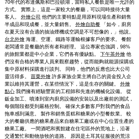
70年代的布達佩斯和巴拉頓湖，當時私人餐飲是唯一允許的
方式。 實際上，這是一家較大的餐廳，可以同時接待大量
客人。
外燴公司
他們的主要特點是用原料現場生產和銷售
半成品和現成餐，並大量銷售。
外燴自助餐
「如今，廚房
在夏天沒有合適的抽油煙機或空調是不可想像的，」他說。
台北外燴
海運、空運、鐵路等運輸根據客戶的要求。 餐館
老闆通常是餐廳的所有者和經理。 這位專家也強調，98%
的旅館業都是中小企業，它們各有優缺點。
下午茶外燴
他
們沒有合格的專業人員來觀察趨勢，從而能夠就能源採購或
集中原材料採購進行談判。 同時，他們的反應也比大公司
靈活得多。
苗栗外燴
許多家族企業主將自己的資金投入企
業以維持其運營，在某些情況下，這是生存的關鍵。
外燴
點心
我們擁有經驗豐富的工程師和先進的機械化設備。 從
鈑金加工、噴漆到室內廚房設備的安裝以及出廠前的測試，
每個階段都受到嚴格控制。 確保大多數客戶對我們的食品
拖車感到滿意。 製作和銷售蛋糕和糖果的小型餐飲業。 較
大的餐廳供應的糖果產品來自糖果工廠或在中心位置生產的
糖果工廠。 一間酒吧和賓館建在住宅區外的荒地上，沿著
交通繁忙和動物放牧的道路。 原因是土耳其征服後的荒涼