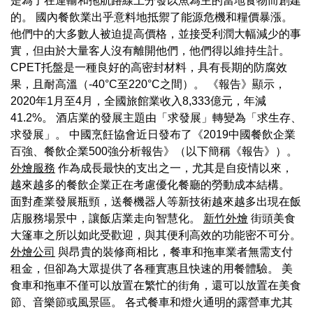
是為了在運輸和拖航路線上分發以魚為主的當地食物而創建
的。 國內餐飲業出乎意料地抵禦了能源危機和糧價暴漲。
他們中的大多數人被迫提高價格，並接受利潤大幅減少的事
實，但由於大量客人沒有離開他們，他們得以維持生計。
CPET托盤是一種良好的高密封材料，具有長期的防腐效
果，且耐高溫（-40°C至220°C之間）。 《報告》顯示，
2020年1月至4月，全國旅館業收入8,333億元，年減
41.2%。 酒店業的發展主題由「求發展」轉變為「求生存、
求發展」。 中國烹飪協會近日發布了《2019中國餐飲企業
百強、餐飲企業500強分析報告》（以下簡稱《報告》）。
外燴服務
作為成長最快的支出之一，尤其是自疫情以來，
越來越多的餐飲企業正在考慮優化餐廳的勞動成本結構。
面對產業發展瓶頸，送餐機器人等新技術越來越多出現在飯
店服務場景中，讓飯店業走向智慧化。
新竹外燴
街頭美食
大篷車之所以如此受歡迎，與其便利高效的功能密不可分。
外燴公司
與昂貴的裝修商相比，餐車和拖車業者無需支付
租金，但卻為大眾提供了各種實惠且快速的用餐體驗。 美
食車和拖車不僅可以放置在繁忙的街角，還可以放置在美食
節、音樂節或風景區。 各式餐車和燈火通明的露營車尤其