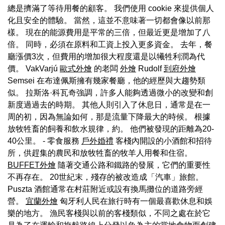
總是擠滿了等待用餐的顧客。 我們使用 cookie 來提供個人
化且安全的體驗。 當然，這並不意味著一切都會像以前那
樣。 現在的能源費用是平常的三倍，但最近更是增加了八
倍。 同時，必須在原料和工資上投入更多資金。 去年，餐
廳漲價3次，但費用的增加很大程度還是以犧牲利潤為代
價。 VakVarjú
歐式外燴
的老闆
外燴
Rudolf
到府外燴
Semsei 在布達佩斯擁有幾家餐廳，他的經歷與大趨勢類
似。 拉斯洛·科瓦奇強調，許多人能夠透過微小的改變和創
新度過過去的時期。 其他人則引入了休息日，通常是在一
周的初，因為無論如何，那是流量下降最大的時候。 根據
放牧牲畜的飼養和飲水規律，約。 他們被發現的距離為20-
40公里。 - 零食服務
戶外婚禮
客棧內開設的小酒館和招待
所，供趕集的農民和放牧牲畜的牧羊人用餐和住宿。
BUFFET外燴
隨著交通公路和鐵路的發展，它們的重要性
不再存在。 20世紀末，殘存的被改造成「汽車」旅館。
Puszta 酒館通常在村莊附近或設有換馬攤位的道路旁經
營。
宜蘭外燴
匈牙利人民在旅行時有一個最喜歡休息和娛
樂的地方。 漁民客棧與以前的客棧類似，不同之處在於它