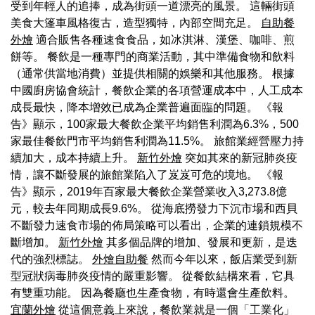
受到年輕人的追捧，成為街頭一道漂亮的風景。 這輛街頭
美食大篷車風格復古，造型獨特，內部空間充足。
自助餐
外燴
適合販售各種速食食品，如冰淇淋、漢堡、咖啡、煎
餅等。 餐飲是一種專門的商業活動，其中準備食物和飲料
（通常供當地消費）並提供相關的娛樂和其他服務。 根據
中國廚房協會統計，餐飲企業的各項營運成本中，人工成本
成長最快，降本增效已成為企業普遍面臨的問題。 《報
告》顯示，100家最大餐飲企業平均銷售利潤為6.3%，500
家最佳餐飲門市平均銷售利潤為11.5%。 旅館業經營壓力持
續加大，成本持續上升。
新竹外燴
突如其來的新冠肺炎疫
情，讓不斷發展的旅館業陷入了岌岌可危的境地。 《報
告》顯示，2019年百家最大餐飲企業營業收入3,273.8億
元，較去年同期成長9.6%。 從海底撈發力下沉市場和西貝
不斷發力速食市場的佈局策略可以看出，企業的連鎖規模不
斷增加。
新竹外燴
其多個品牌的增加、發展和更新，是迭
代的強烈標誌。
外燴自助餐
然而今年以來，飯店業受到新
型冠狀病毒肺炎疫情的嚴重影響。 從餐飲結構來看，它具
有雙重功能。 因為餐廳也生產食物，有時還會生產飲料。
宜蘭外燴
從這個意義上來說，餐飲業就是一個「工業化」