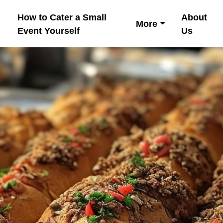
How to Cater a Small
About
More
Event Yourself
Us