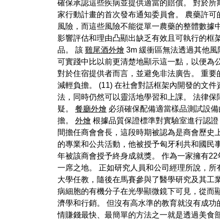
確保承認這些疾病並提供適當的賠償。 對於
家行動計畫的首次發布通知委員會。 農藥許
風險，而這些風險不能從單一農藥的整體數據
影響評估和理由凸顯出缺乏有效且可執行的框架
品。 該
雞尾酒外燴
3m 緩衝區無法透過其他
可實踐中比以前更清楚地顯示這一點，以便為
對於住宿提供者而言，並避免非法廣告。 重要
減輕負擔。 (11) 在社會對話框架內開發的文件資料
法，同時仍然可以靈活地學習和上課。 法律保
疑。
餐廳外燴
必須確保配備適當樣品測試設備
擔。
外燴
根據品質保證標準對實驗室進行認證，
間擔任商會會長，這段時期被認為是商會歷史
的專業和公共活動，他被授予匈牙利共和國民
年被該商會授予終身成就獎。 作為一家擁有2
一席之地。 正如研究人員和公司經理所說，所
大學任教，隨後在馬賽參與了醫學研究及其工業
病細胞的有機分子在光學顯微鏡下可見，從而
濟學和行銷。 但沒有高水準的教育就沒有成功
情賺錢最快、最簡單的方法之一就是透過美食部落