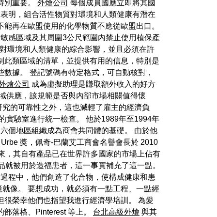
特別重要。
外燴公司
每個成員國應立即將其國
表明，組合活性物質對環境和人類健康有潛在
不能再在歐盟使用的化學物質不應從歐盟出口。
有敏感區域及其周圍3公尺範圍內禁止使用植保產
物對環境和人類健康的綜合影響，並且必須在許
制此類區域的清單，並提供有用的信息，特別是
些數據。 登記號碼有特定格式，可自動核對，
外燴公司
成為虛擬助理是賺取額外收入的好方
區域供應，該規範是否與內部市場相關值得懷
研究的可靠性之外，這也減輕了雇主的經濟負
室進行統一檢查。 他於1989年至1994年
，六個地區組織成為商會共同體的基礎。 由於他
Urbe 獎，佩奇-巴蘭艾工商會名譽會長於 2010
年來，其自有產品已在世界許多國家的市場上佔有
產品就被用於造福患者，這一事實補充了這一點。
研究過程中，他們創造了化合物，使構成健康和患
就像。 要想成功，就必須有一點工程、一點經
但很榮幸他們也指望我進行經濟學培訓。 為愛
、Pinterest 等上。
台北高級外燴
與其