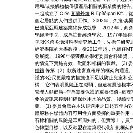
用和/或接觸植物保護產品相關的職業病的報告。
一起成立了 O és
宜蘭外燴
R Építôipa
個定居點的人們提供工作。 2003年，久拉·
巴蘭尼亞縣建築業終身成就獎。 2012 年，商會授予
學經濟學院，成為註冊經濟學家。 1977年獲得
院RKK跨多瑙河科學研究所工作，先擔任研究助理
經濟學院的大學教授，從2012年起，他擔任MTA
發展獎。 1998年榮獲佩奇學術委員會科學獎、1
的情況下實施有效、勸阻和相稱的製裁。 (3) 
婚禮
條第（2）款所述審查程序的框架內通過。
議的3公尺更嚴格的措施也不足以防止兒童和
構。 它們表明風險正在減弱，但這種風險根本
管理人類健康--作為需要保護的重要價值--
要的資訊來控制和確保飲用水的品質。 後續研
藥。 (1) 委員會應在本法規適用之日起五
體服務在媒體內容可用性方面發揮的重要作用
石棉相關的風險是眾所周知的，但實際上，員工
色轉型目標，以及歐盟在建築現代化計劃框架內