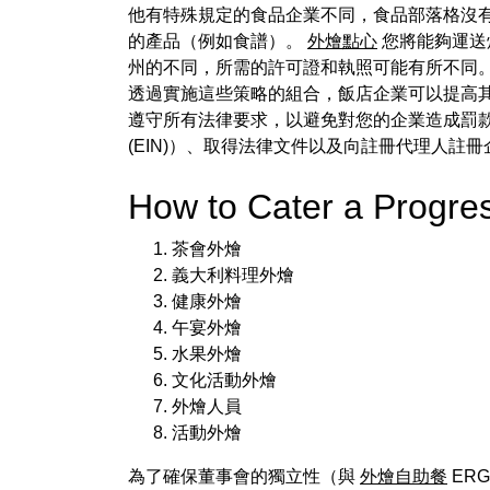
他有特殊規定的食品企業不同，食品部落格沒
的產品（例如食譜）。
外燴點心
您將能夠運送
州的不同，所需的許可證和執照可能有所不同。
透過實施這些策略的組合，飯店企業可以提高其
遵守所有法律要求，以避免對您的企業造成罰
(EIN)）、取得法律文件以及向註冊代理人註冊
How to Cater a Progr
茶會外燴
義大利料理外燴
健康外燴
午宴外燴
水果外燴
文化活動外燴
外燴人員
活動外燴
為了確保董事會的獨立性（與
外燴自助餐
ER