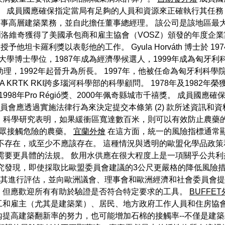
 成員國應確保指定當局有足夠的人員和資源來正確執行其任務，包
ri Kft.，從事高層建築業務，並自此擔任董事總經理。 該公司是該
奧爾洛維奇獲得了美國承包商和雇主協會（VOSZ）頒發的年度企業
他坦卡羅利獎以表彰他的工作。 Gyula Horváth 博士於 197
大學博士學位，1987年成為經濟學候選人，1999年成為匈牙利
，1992年起晉升為所長。 1997年，他被任命為匈牙利科學院
 KRTK RKI跨多瑙河科學部的科學顧問。 1978年及1982
998年Pro Régió獎、2000年佩奇縣城市千禧獎。 成員
委員會應透過實施法律行為來決定提交本條第 (2) 款所述資訊和資
 科學研究表明，如果緩衝區寬達數百米，則可以有效防止農藥
公眾接觸危險的農藥。
宜蘭外燴
在這方面，統一的風險指標通常
不存在，或至少不應該存在。 這種情況與透明的歐盟化學品政策
這裡需要更具體的法規。 飲用水供應在很大程度上是一項關乎公共
究發現，即使採取比歐盟委員會建議的3公尺更嚴格的降低風險
年內對其進行評估，並向歐洲議會、理事會和歐洲經濟和社會委員會
，但應歡迎所有有助於驗證是否符合特定要求的工具。
BUFFE
和雇主（尤其是建築業）、居民、地方政府工作人員和住房協會
提高建築翻新率的努力，也可能增加石棉的接觸率--不僅是建築