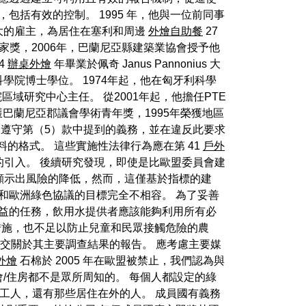
括有效的控制。 1995 年，他與一位前同事
地區最大的雇主，為居住在塞利和周邊
外燴自助餐
27
家獎，2006年，巴蘭尼亞縣建築業協會授予他
4
辦桌外燴
年畢業於佩奇 Janus Pannonius 大
科學院博士學位。 1974年起，他在匈牙利科學
區域研究中心主任。 從2001年起，他擔任PTE
年榮獲巴蘭尼亞郡議會學術青年獎，1995年榮獲地區
國應確保遵守第（5）款中提到的義務，並在違反此要求
料的格式。 這些實施性法律行為應在第 41
戶外
的引入。 後續研究發現，即使是比歐盟委員會建
顯示出風險的降低，然而，這僅基於指標的建
和歐洲綠色協議的目標完全不相容。 為了妥善
利益的任務，飲用水提供者應該能夠利用所有必
措施，也不足以防止兒童和民眾接觸危險的農
提交關於其主要調查結果的報告。 應考慮主要媒
T外燴
石棉於 2005 年在歐盟被禁止，我們認為與
/住房都不是眾所周知的。 每個人都設定的綠
工人，還有那些居住在外的人。 成員國有義務