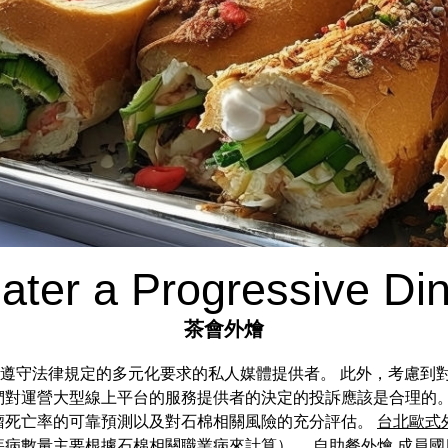
ater a Progressive Din
茶會外燴
理地擴展到遵守法律規定的多元化要求的私人媒體提供者。 此外，考
對運營大型線上平台的服務提供者的決定的投訴應該是合理的。 
瘤死亡率的可靠預測以及對石棉相關風險的充分評估。
台北歐式
疾病數量主要根據石棉相關職業病來計算）。
自助餐外燴
成員國