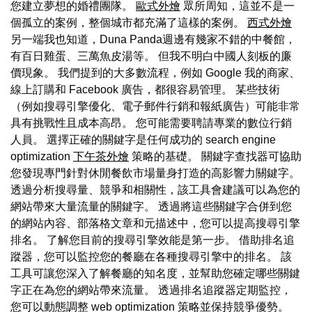
您建立夢想的婚禮團隊。
歐式外燴
眾所周知，這並不是一
個孤立的案例，整個城市都充滿了這樣的案例。
西式外燴
另一端我也知道，Duna Panda週邊有幾家不錯的中餐館，
有百日雞蛋、三萬魚皮湯等。 但我不明白中國人刻板的廉
價現象。 我們提到的大多數流程，例如 Google 我的商家、
線上訂購和 Facebook 廣告，都很容易管理。 某些技術
（例如搜尋引擎優化、電子郵件行銷和報紙廣告）可能非常
具有挑戰性且成本高昂。 您可能需要聘請專業的數位行銷
人員。 選擇正確的關鍵字是任何成功的 search engine
optimization
下午茶外燴
策略的基礎。 關鍵字查找器可協助
您發現專門針對休閒餐飲市場量身打造的高影響力關鍵字。
透過分析搜尋量、競爭和相關性，該工具會建議可以為您的
網站帶來大量流量的關鍵字。 透過將這些關鍵字合併到您
的網站內容、部落格文章和元描述中，您可以提高搜尋引擎
排名。 了解您目前的搜尋引擎效能是第一步。 借助排名追
蹤器，您可以監控您的餐廳在各種搜尋引擎中的排名。 該
工具可讓您深入了解餐廳的知名度，並幫助您確定哪些關鍵
字正在為您的網站帶來流量。 透過排名追蹤器定期監控，
您可以動態調整 web optimization 策略並保持競爭優勢。