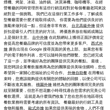
煙機、烤架、冰箱、油炸鍋、冰淇淋機、咖啡機等。 在經
營餐廳的同時管理所有這些行銷流程對於每個餐廳老闆來說
絕對是一個挑戰。 我們已在這個行業工作多年，了解成長
型餐廳需要什麼才能取得成功。 你需要為他們提供良好的
激勵來做到這一點，但這會非常有效。
台北高級外燴
提供
折扣是吸引人們注意的好方法。 將優惠券放在報紙或雜誌
上是個好主意。
台中外燴
在此類網站上獲得正面評價肯定
會提高您餐廳品牌的可信度並為您帶來更多客戶。
西式外
燴
廣告出現在 Google 搜尋頁面的黃色上部。 如果您有客
戶的電子郵件列表，您可以隨時與他們聯繫。 您已經完成
了這一步，並準備好為您的團隊提供完美的餐點。 最後，
當您聘請企業餐飲服務商為您的團隊提供美味佳餚時，您也
希望與一家關心您福祉的公司合作。
外燴自助餐
在用餐結
束時，您應該能夠提供有關您的體驗的回饋，以便公司可以
不斷改進其服務。
桃園外燴
雖然為您的團隊獲得完美的指
紋至關重要，但您不想花數小時尋找適合您需求的完美公司
餐飲選擇。 這就是為什麼我們收集了您在您所在地區尋找
餐飲業務時需要考慮的所有資訊。 餐廳最好的行銷工具是
食物和服務。
歐式外燴
如果您提供美味的食物，人們不僅