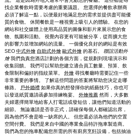
流。 這是因為外地人通常不會光顧您的餐廳。 這些都是尋
找企業餐飲時需要考慮的重要議題。 您選擇的餐飲承辦商
必須了解這一點，以便最好地滿足您的需求並提供盡可能優
質的食物。 休閒餐飲是一種視覺上吸引人的體驗。 在您的
網站和社交媒體上使用高品質的圖像和影片來展示您的食
物、氛圍和活動。 視覺內容更有可能被分享，從而擴大您
的影響力並增加網站的流量。 一個優化良好的網站是有效
SEO
中式外燴
自助式外燴
歐式外燴
的基石。
聯誼活動外
燴
我們負責您酒店計劃的各個方面，從規劃到現場演示和
收集回饋。 我們可以幫助您建立適合員工數量、預算、飲
食限制和偏好的指紋菜單。
外燴
尋找餐廳時需要記住一些
非常重要的事情。 了解這些問題的答案將幫助您決定走哪
條路。
戶外婚禮
如果你真的想發揮你的紙藝技巧，你也可
以發送紙質邀請函參加排練晚宴。
外燴推薦
然而，大多數
夫婦選擇簡單地給客人打電話或發短信，讓他們知道活動的
細節。 無論邀請是否非正式，請確保每個人都確認出席，
因為他們不會是唯一缺席的人。 但您還必須為他們的空置
空間付費。 我們是來自中國的專業食品特許拖車製造商。
我們為您的拖車配備您所需的所有廚房烹飪設備，包括抽油