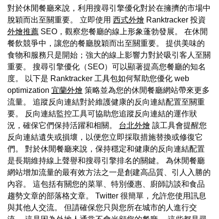
對於休閒餐廳來說，利用搜尋引擎優化對於在擁擠的市場中
脫穎而出至關重要。 立即使用
西式外燴
Ranktracker 投資
外燴推薦
SEO，觀察您餐廳的線上形象蓬勃發展。 在休閒
餐飲競爭中，讓您的餐廳脫穎而出至關重要。 提供美味的
食物和服務只是開始；強大的線上影響力對於吸引客人至關
重要。 搜尋引擎優化（SEO）可以顯著提高您餐廳的知名
度。 以下是 Ranktracker 工具包如何幫助您優化 web
optimization
宜蘭外燴
策略並為您的休閒餐廳網站帶來更多
流量。 追蹤反向連結對於維護健康的反向連結配置至關重
要。 反向連結監控工具可協助您追蹤反向連結的運作狀
況，確保它們保持活躍和相關。
台北外燴
該工具會提醒您
反向連結遺失或損壞，以便您立即採取措施替換或修復它
們。 對於休閒餐廳來說，保持穩定和健康的反向連結配置
是長期維持線上聲譽和搜尋引擎排名的關鍵。 為休閒餐廳
網站增加流量的最有效方法之一是創建高品質、引人入勝的
內容。 這包括有關您的菜單、特別優惠、廚師訪談和食品
趨勢文章的部落格文章。 Twitter 很簡單，允許您使用訊息
與其他人交流。 但請確保您只與您所在城市的人進行交