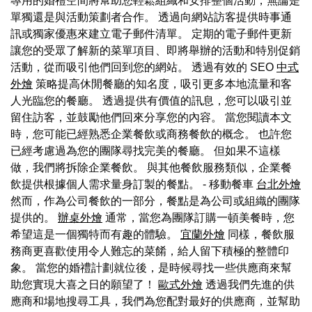
專用的婚禮空間將幫助您輕鬆組織和安排整個活動，無論是
單獨還是與活動策劃者合作。 透過向網站訪客提供時事通
訊或獨家優惠來建立電子郵件清單。 定期的電子郵件更新
讓您的受眾了解新的菜單項目、即將舉辦的活動和特別促銷
活動，從而吸引他們回到您的網站。 透過有效的 SEO
中式
外燴
策略提高休閒餐廳的知名度，吸引更多本地流量和客
人光臨您的餐廳。 透過提供有價值的訊息，您可以吸引並
留住訪客，並鼓勵他們回來分享您的內容。 當您閱讀本文
時，您可能已經熟悉企業餐飲或商務餐飲的概念。 也許您
已經考慮過為您的團隊尋找完美的餐廳。 但如果不這樣
做，我們將拆除企業餐飲。 與其他餐飲服務類似，企業餐
飲提供根據個人需求量身訂製的餐點。 - 移動餐車
台北外燴
然而，作為公司餐飲的一部分，餐點是為公司或組織的團隊
提供的。
辦桌外燴
通常，當您為團隊訂購一頓美餐時，您
希望這是一個獨特而有趣的體驗。
宜蘭外燴
同樣，餐飲服
務商更喜歡使用令人難忘的菜餚，給人留下積極的整體印
象。 當您的婚禮計劃就位後，是時候尋找一些供應商來幫
助您實現大喜之日的願望了！
歐式外燴
透過我們先進的供
應商和場地搜尋工具，我們為您配對最好的供應商，並幫助