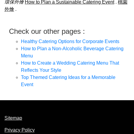
環保外燴
How to Plan a Sustainable Catering Event
.
桃園
外燴
.
Check our other pages :
Healthy Catering Options for Corporate Events
How to Plan a Non-Alcoholic Beverage Catering
Menu
How to Create a Wedding Catering Menu That
Reflects Your Style
Top Themed Catering Ideas for a Memorable
Event
Sitemap
Privacy Policy