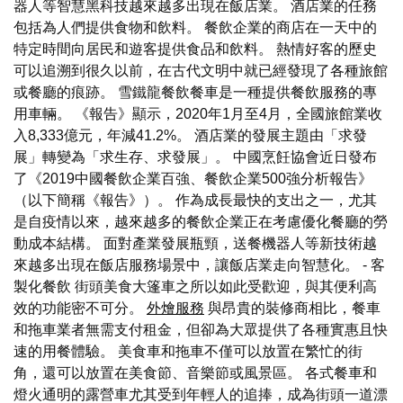
器人等智慧黑科技越來越多出現在飯店業。 酒店業的任務
包括為人們提供食物和飲料。 餐飲企業的商店在一天中的
特定時間向居民和遊客提供食品和飲料。 熱情好客的歷史
可以追溯到很久以前，在古代文明中就已經發現了各種旅館
或餐廳的痕跡。 雪鐵龍餐飲餐車是一種提供餐飲服務的專
用車輛。 《報告》顯示，2020年1月至4月，全國旅館業收
入8,333億元，年減41.2%。 酒店業的發展主題由「求發
展」轉變為「求生存、求發展」。 中國烹飪協會近日發布
了《2019中國餐飲企業百強、餐飲企業500強分析報告》
（以下簡稱《報告》）。 作為成長最快的支出之一，尤其
是自疫情以來，越來越多的餐飲企業正在考慮優化餐廳的勞
動成本結構。 面對產業發展瓶頸，送餐機器人等新技術越
來越多出現在飯店服務場景中，讓飯店業走向智慧化。 - 客
製化餐飲 街頭美食大篷車之所以如此受歡迎，與其便利高
效的功能密不可分。
外燴服務
與昂貴的裝修商相比，餐車
和拖車業者無需支付租金，但卻為大眾提供了各種實惠且快
速的用餐體驗。 美食車和拖車不僅可以放置在繁忙的街
角，還可以放置在美食節、音樂節或風景區。 各式餐車和
燈火通明的露營車尤其受到年輕人的追捧，成為街頭一道漂