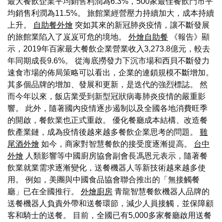
最大餐飲企業平均銷售利潤為6.3%，500家最佳餐飲門市平
均銷售利潤為11.5%。 旅館業經營壓力持續加大，成本持續
上升。
自助餐外燴
突如其來的新冠肺炎疫情，讓不斷發展
的旅館業陷入了岌岌可危的境地。
外燴自助餐
《報告》顯
示，2019年百家最大餐飲企業營業收入3,273.8億元，較去
年同期成長9.6%。 從海底撈發力下沉市場和西貝不斷發力
速食市場的佈局策略可以看出，企業的連鎖規模不斷增加。
其多個品牌的增加、發展和更新，是迭代的強烈標誌。 然
而今年以來，飯店業受到新型冠狀病毒肺炎疫情的嚴重影
響。 此外，隨著國內疫情逐步遏制以及全國各地消費旺季
的開啟，餐飲業也正式重啟。 優化餐廳成本結構、改造餐
飲產業鏈，成為疫情後越來越多餐飲企業思考的問題。
雞
尾酒外燴
如今，商家對智慧餐飲的接受度逐漸提高。
台中
外燴
人類影響等中國廚房協會副會長馮恩元表示，隨著餐
飲業就業需求逐漸變化，送餐機器人等新技術越來越多使
用。 例如，美團與中國食品協會聯合推出的「無接觸餐
廳」已在全國推行。
外燴廚房
青龍智慧餐飲機器人品牌的
送餐機器人負責外帶和送餐環節，減少人員接觸，並保障顧
客和騎士的送餐。 目前，全國已有5,000多家餐廳啟用送餐