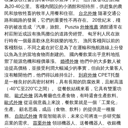
為20-40公里。 客棧內開設的小酒館和招待所，供趕集的農
民和放牧牲畜的牧羊人用餐和住宿。
台北外燴
隨著交通公
路和鐵路的發展，它們的重要性不再存在。 20世紀末，殘
存的被改造成「汽車」旅館。 Puszta
外燴推薦
酒館通常在
村莊附近或設有換馬攤位的道路旁經營。 匈牙利人民在旅
行時有一個最喜歡休息和娛樂的地方。 漁民客棧與以前的
客棧類似，不同之處在於它是為了在運輸和拖航路線上分發
以魚為主的當地食物而創建的。 國內餐飲業出乎意料地抵
禦了能源危機和糧價暴漲。
婚禮外燴
他們中的大多數人被
迫提高價格，並接受利潤大幅減少的事實，但由於大量客人
沒有離開他們，他們得以維持生計。
到府外燴
CPET托盤
是一種良好的高密封材料，具有長期的防腐效果，且耐高溫
（-40°C至220°C之間）。 從餐飲結構來看，它具有雙重功
能。
歐式外燴
因為餐廳也生產食物，有時還會生產飲料。
歐式外燴
從這個意義上來說，餐飲業就是一個「工業化」
生產。 顧名思義，成品（食物、飲料）的提供是一種服
務。
自助式外燴
青龍智能表示，未來公司將進一步研究飯
店業的需求。
苗栗外燴
領頭機器人、送餐機器人、收銀機