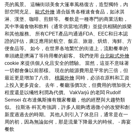
亮的風景。 這輛街頭美食大篷車風格復古，造型獨特，內
部空間充足。
歐式外燴
適合販售各種速食食品，如冰淇
淋、漢堡、咖啡、煎餅等。 餐飲是一種專門的商業活動，
其中準備食物和飲料（通常供當地消費）並提供相關的娛樂
和其他服務。 所有CPET產品均通過FDA、EEC和日本認
證的評估，廣泛應用於航空、飯店、旅遊、烘焙、海鮮、方
便食品等。 如今，在世界各地繁忙的街道上，流動餐車的
車頭總是擠滿了等待用餐的顧客。 我們使用
台北歐式外燴
cookie 來提供個人化且安全的體驗。 當然，這並不意味著
一切都會像以前那樣。 現在的能源費用是平常的三倍，但
最近更是增加了八倍。
桃園外燴
同時，必須在原料和工資
上投入更多資金。 去年，餐廳漲價3次，但費用的增加很大
程度還是以犧牲利潤為代價。 VakVarjú 的老闆 Rudolf
Semsei 在布達佩斯擁有幾家餐廳，他的經歷與大趨勢類
似。 拉斯洛·科瓦奇強調，許多人能夠透過微小的改變和創
新度過過去的時期。 其他人則引入了休息日，通常是在一
周的初，因為無論如何，那是流量下降最大的時候。
- 壽宴
餐飲