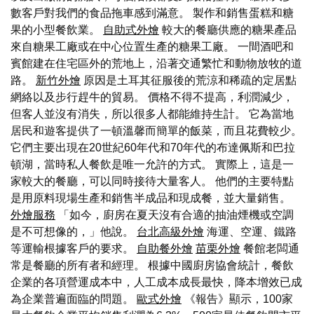
數客戶對我們的食品拖車感到滿意。 製作和銷售蛋糕和糖
果的小型餐飲業。
自助式外燴
較大的餐廳供應的糖果產品
來自糖果工廠或在中心位置生產的糖果工廠。 一間酒吧和
賓館建在住宅區外的荒地上，沿著交通繁忙和動物放牧的道
路。
新竹外燴
原因是土耳其征服後的荒涼和稀疏的定居點
網絡以及步行趕牛的貿易。 價格不得不提高，利潤減少，
但客人並沒有消失，所以很多人都能維持生計。 它為當地
居民和遊客提供了一頓溫馨而簡單的飯菜，而且花費較少。
它們主要出現在20世紀60年代和70年代的布達佩斯和巴拉
頓湖，當時私人餐飲是唯一允許的方式。 實際上，這是一
家較大的餐廳，可以同時接待大量客人。 他們的主要特點
是用原料現場生產和銷售半成品和現成餐，並大量銷售。
外燴服務
「如今，廚房在夏天沒有合適的抽油煙機或空調
是不可想像的，」他說。
台北高級外燴
海運、空運、鐵路
等運輸根據客戶的要求。
自助餐外燴
苗栗外燴
餐館老闆通
常是餐廳的所有者和經理。 根據中國廚房協會統計，餐飲
企業的各項營運成本中，人工成本成長最快，降本增效已成
為企業普遍面臨的問題。
歐式外燴
《報告》顯示，100家