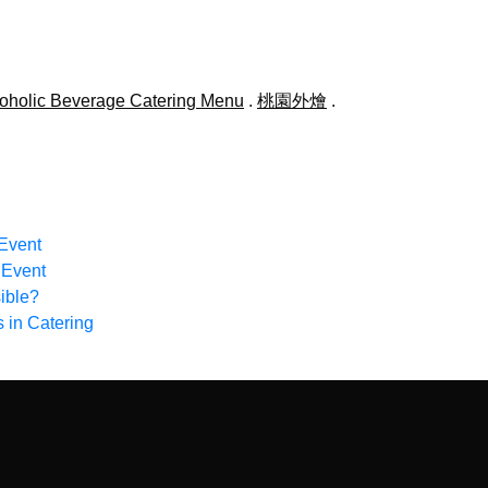
oholic Beverage Catering Menu
.
桃園外燴
.
 Event
 Event
sible?
s in Catering