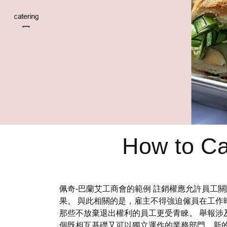
How to Ca
佩奇-巴蘭艾工商會的範例 註銷權應允許員工
果。 與此相關的是，雇主不得強迫僱員在工作
那些不放棄退出權利的員工更受青睞。 舉報
個既相互基礎又可以獨立運作的業務部門、新