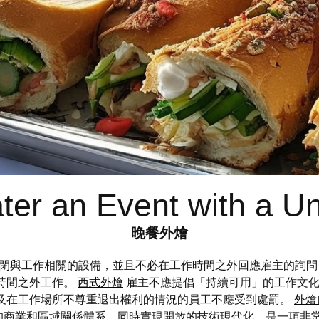
ter an Event with a Un
晚餐外燴
關閉與工作相關的設備，並且不必在工作時間之外回應雇主的詢
時間之外工作。
西式外燴
雇主不應提倡「持續可用」的工作文化
涉及在工作場所不尊重退出權利的情況的員工不應受到處罰。
外燴
的商業和區域關係體系，同時實現開放的技術現代化，是一項非常