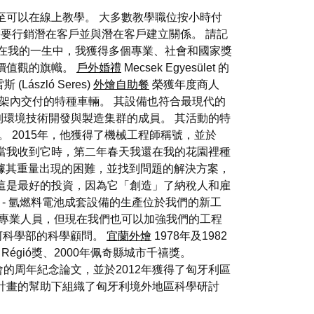
至可以在線上教學。 大多數教學職位按小時付
要行銷潛在客戶並與潛在客戶建立關係。 請記
在我的一生中，我獲得多個專業、社會和國家獎
價值觀的旗幟。
戶外婚禮
Mecsek Egyesület 的
László Seres)
外燴自助餐
榮獲年度商人
架內交付的特種車輛。 其設備也符合最現代的
利環境技術開發與製造集群的成員。 其活動的特
 2015年，他獲得了機械工程師稱號，並於
。 當我收到它時，第二年春天我還在我的花園裡種
據其重量出現的困難，並找到問題的解決方案，
這是最好的投資，因為它「創造」了納稅人和雇
 - 氫燃料電池成套設備的生產位於我們的新工
的專業人員，但現在我們也可以加強我們的工程
瑙河科學部的科學顧問。
宜蘭外燴
1978年及1982
Régió獎、2000年佩奇縣城市千禧獎。
會的周年紀念論文，並於2012年獲得了匈牙利區
計畫的幫助下組織了匈牙利境外地區科學研討