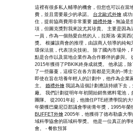
這裡有很多私人輔導的機會，但您也可以在當地
費，並且需要最少的承諾。
台北歐式外燴
成功
住，提前協商費用非常重要
婚禮外燴
- 無論是
項，但圖克獎對我來說尤其珍貴。 主要是因
一員，作為一個熱愛自然的人，拉斯洛·索莫西(Lász
獎。 根據該商會的推理，由該商人領導的純匈
環保法規，代表頂尖技術。 除了國內市場外，P
點是合作以及當地企業作為合作夥伴的參與。 從
2015年獲得了PBKIK終身成就獎。 他承認
了一些藤蔓，這樣它在各方面都是完美的--博
即使在旨在培養年輕人的計劃中，他作為企業
主。
婚禮外燴
我認為這個計劃應該持續下去，並
廠。 我們計劃從明年年初開始銷售燃料電池，
團隊。 從2001年起，他擔任PTE經濟學院的大
年榮獲巴蘭尼亞郡議會學術青年獎，1995年榮獲地
BUFFET外燴
2005年，他獲得了德布勒森大學
域科學協會的區域科學獎。 他是一位真正的
會。
- 餐飲預算