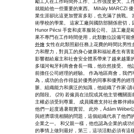
勵工人在工作時間外工作、工作強度更大、工
就能給他一些重要的東西。 Mihály MAR
業生涯卻比這更加豐富多彩，也充滿了挑戰。 
術學校的學業。 這家工廠與國防部關係密切，因為他
Hunor Pécsi 手套和皮革服裝公司。 該工廠是歐
果不專門在工作時間使用，此類數位設備可能
外燴
女性在此類照顧任務上花費的時間比男性
力和壓力，對員工的身心健康和福祉產生有害
影響都給雇主和社會安全體系帶來了越來越重
多瑙河匈牙利商會會長一職，他欣然接受。 
前擔任公司經理的經驗。 作為地區商會，我們
為，成功的合作得益於優秀的同事和優秀的經理
脈、組織能力和廣泛的知識，他組織了作家-讀
的階段。 (29) 若僱員在法院或其他主管機
主權必須受到尊重。 成員國應支持社會夥伴締
他們一起度過暑期實習。 此外，Ádám Wé
與經濟環境相關的問題，這個組織代表了他們
企業之一。 和父親一樣，他也認為企業的成功
的事情上做到最好，第三，這項活動必須有這樣的