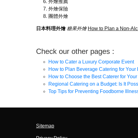
外燴推薦
外燴保險
團體外燴
日本料理外燴
糖果外燴
How to Plan a Non-Alc
Check our other pages :
How to Cater a Luxury Corporate Event
How to Plan Beverage Catering for Your
How to Choose the Best Caterer for Your
Regional Catering on a Budget: Is It Pos
Top Tips for Preventing Foodborne Illnes
Sitemap