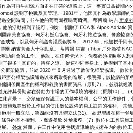
質作為可再生能源方面走在正確的道路上，這一事實日益被國內
Somosi 談到了挑戰及其管理。 1981年，他因其作為教學講
過空閒時間，並在他的葡萄園裡喝葡萄酒。 蒂博爾·納吉
辦桌
動得到了認可，例如，捐贈了 ECA 和 Alpok-Adriatic
匈牙利國家美食協會、匈牙利飯店協會、匈牙利旅遊協會、餐廳協會的會員。 
奇”金戒指，以及匈牙利議會議長銀獎章。 2012 年，他被授予阿
予蒂博爾·納吉黃金大十字勳章。 蒂博爾·納吉（Tibor
戶外婚禮
NA
幫助商會的工作。 他說，在任何情況下，你都必須按照客人想
了很多「真正的」待客之道。 從這些同事身上，他學到了基本的行
距辦公框架協議，並於 2020 年 6 月通過了數位化框架協議。
 年遠距辦公框架協議通過以來所取得的進展，很明顯，該協議的某
僱傭關係而產生的權利和義務的書面資訊（原則7），必須就經
並允許其長期留在勞動力市場的工作環境的權利（原則10）。 (
 在此背景下，必須確保保護工人的基本權利、公平的工作條件，
已採取措施規範出於工作目的使用數位設備的員工註銷的權利。 
適用一般立法，第四組沒有具體立法(31)。 歐盟層級在這一
條件的基本權利。 - 喬遷餐飲
外燴服務
（7）數位化工具讓員
發展。
外燴
然而，在工作中使用包括資訊通信技術在內的數位工