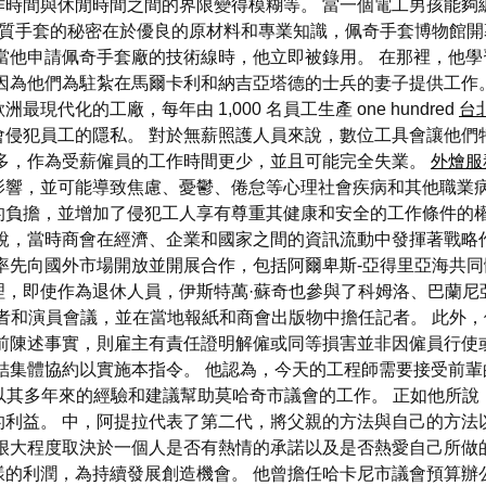
作時間與休閒時間之間的界限變得模糊等。 當一個電工男孩能夠
CZI 優質手套的秘密在於優良的原材料和專業知識，佩奇手套博物
當他申請佩奇手套廠的技術線時，他立即被錄用。 在那裡，他
們為駐紮在馬爾卡利和納吉亞塔德的士兵的妻子提供工作。 1977 年
洲最現代化的工廠，每年由 1,000 名員工生產 one hundred
台
會侵犯員工的隱私。 對於無薪照護人員來說，數位工具會讓他們
多，作為受薪僱員的工作時間更少，並且可能完全失業。
外燴服
影響，並可能導致焦慮、憂鬱、倦怠等心理社會疾病和其他職業病
的負擔，並增加了侵犯工人享有尊重其健康和安全的工作條件的
他說，當時商會在經濟、企業和國家之間的資訊流動中發揮著戰略
率先向國外市場開放並開展合作，包括阿爾卑斯-亞得里亞海共同
，即使作為退休人員，伊斯特萬·蘇奇也參與了科姆洛、巴蘭尼
者和演員會議，並在當地報紙和商會出版物中擔任記者。 此外
關面前陳述事實，則雇主有責任證明解僱或同等損害並非因僱員行使或打
結集體協約以實施本指令。 他認為，今天的工程師需要接受前
ber以其多年來的經驗和建議幫助莫哈奇市議會的工作。 正如他
的利益。 中，阿提拉代表了第二代，將父親的方法與自己的方法
很大程度取決於一個人是否有熱情的承諾以及是否熱愛自己所做
利潤，為持續發展創造機會。 他曾擔任哈卡尼市議會預算辦公室主