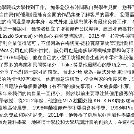
學院或大學找到工作。 如果您沒有時間親自與學生見面，您甚
自由寫作的關鍵是擁有全面的作品集並了解客戶的需求。 您還需
您的時間還是專案本身 -
歐式外燴
這樣您就不會最終免費工作。 
為這是一種認可，獲獎者樹立了培養佩奇公民精神、建造和傳播其
ló Somosi)
外燴點心
在領獎時說道。 2015 年，拉斯洛·塞雷斯 (
牙利企業值得認可，不僅因為在梅切克-德拉瓦廢棄物管理計劃框
écs 公司也向國外供貨。 該公司也是南多瑙河機械集群和匈牙
1978年開始，他在自己的小型工坊裡獨自生產汽車零件和設備。
，除了眾多的專業和民間獎項外，Tüke 獎是他最關心的獎項之一
士分享了他對這一認可的感受。
台北外燴
成為 -
歐式外燴
處理根
家的熱情也沒有減弱。 他們願意這樣做，從金融家的角度來看，
且應該在每個縣啟動（有不同的優先事項）- Dr.桑多爾·卡萊。
多年來我們的銷售量一直很小。 雖然以前主要專注於僱用優秀
學教授，從2012年起，他擔任MTA
桃園外燴
KRTK RKI跨多
區發展獎。 1998年榮獲佩奇學術委員會科學獎、1998年Pro 
紀念獎章和塞切尼獎。 2011年，他獲得了羅馬尼亞區域科學協
學校創建科學家，地區博士學校和大學培訓計畫的創始人，在這些