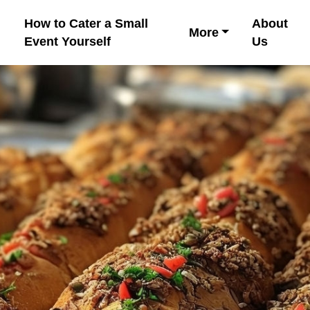
How to Cater a Small
About
More
Event Yourself
Us