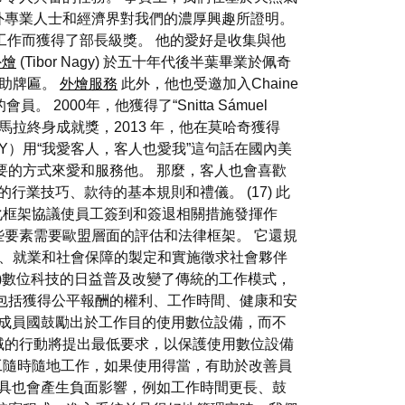
外專業人士和經濟界對我們的濃厚興趣所證明。
師的工作而獲得了部長級獎。 他的愛好是收集與他
外燴
(Tibor Nagy) 於五十年代後半葉畢業於佩奇
 贊助牌匾。
外燴服務
此外，他也受邀加入Chaine
2000年，他獲得了“Snitta Sámuel
卡馬拉終身成就獎，2013 年，他在莫哈奇獲得
GY）用“我愛客人，客人也愛我”這句話在國內美
要的方式來愛和服務他。 那麼，客人也會喜歡
業技巧、款待的基本規則和禮儀。 (17) 此
 數位化框架協議使員工簽到和簽退相關措施發揮作
些要素需要歐盟層面的評估和法律框架。 它還規
濟、就業和社會保障的製定和實施徵求社會夥伴
9)數位科技的日益普及改變了傳統的工作模式，
包括獲得公平報酬的權利、工作時間、健康和安
其他成員國鼓勵出於工作目的使用數位設備，而不
領域的行動將提出最低要求，以保護使用數位設備
工隨時隨地工作，如果使用得當，有助於改善員
具也會產生負面影響，例如工作時間更長、鼓