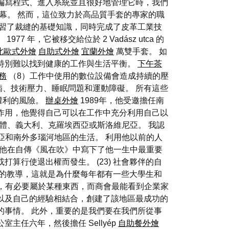
編寫程式、進入系統並且很好地管理它時，我們
館開幕。 然而，這位致力於高品質手套的專家的職
學習了裁縫的基礎知識，同時完成了皮革工業技
，它被移交給位於 2 Vadász utca 的
北歐式外燴
自助式外燴
宜蘭外燴
萬雙手套。 如
特別難以找到健康的工作與生活平衡。
下午茶
務
（8）工作中使用的數位設備會造成持續的壓
、技術壓力、睡眠問題和運動障礙。 所有這些
權利的風險。
辦桌外燴
1989年，他受邀擔任南
作用，他覺得自己可以在工作中充分利用自己以
體、義大利、克羅埃西亞或斯洛維尼亞。 我認
亞和南外多瑙河地區的生活。 利用他以前的人
，他在自傳《風在吹》中寫下了他一生中最重要
算行使退出權而發生。 (23) 社會夥伴的自
輩的教導，這就是為什麼每年都有一些大學生和
所說，有必要屬於某種東西，而商會最能看到企業家
以及自己的經驗相結合，創建了該地區最成功的
的事情。 此外，重要的是我們要在我們所從事
任六年，然後擔任 Sellyép
自助餐外燴