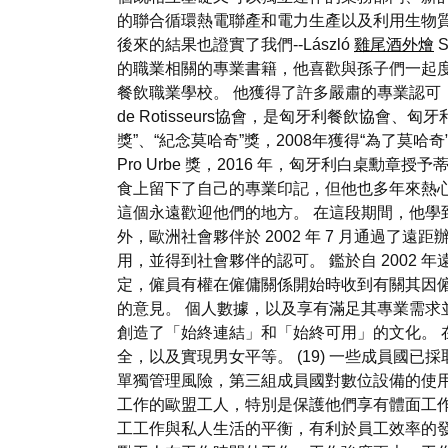
的聯合循環熱電聯產和電力生產以及利用生物
後來的結果也證實了我們--László
雞尾酒外燴
的職業相關的專業書籍，他喜歡與孫子們一起度
餐飲職業學校。 他獲得了許多嚴肅的專業認可，他的活
de Rotisseurs協會，是匈牙利餐飲協會、
獎”、“紀念莫哈奇”獎，2008年獲得“為了莫哈
Pro Urbe 獎，2016 年，匈牙利白桌勳章授
食上留下了自己的專業印記，但他也多年來熱心
這個永遠歡迎他們的地方。 在這段期間，他學到
外，歐洲社會夥伴於 2002 年 7 月通過了遠
用，並得到社會夥伴的認可。 鑑於自 2002
定，僱員有權在僱傭關係開始時收到有關其因
的意見。 個人數據，以及享有滿足其專業需求
創造了「始終連結」和「始終可用」的文化。
全，以及實現男女平等。 (19) 一些成員國
單獨管理風險，第三組成員國對數位設備的使用
工作的歐盟工人，特別是保護他們享有體面工作
工工作與私人生活的平衡，有利於員工效率的