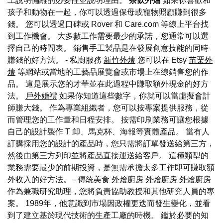
工說明偏離的必要性並說明理由。
茶飲外燴
如果你喜歡和
孩子和動物在一起，你可以透過保母或寵物照顧賺到很多
錢。 您可以透過口碑或 Rover 和 Care.com 等線上平台找
到工作機會。 大多數工作需要最少的承諾，您通常可以選
擇自己的時間表。 銷售手工製品是在發展創意技能的同時
賺錢的好方法。 - 私廚服務
新竹外燴
您可以在 Etsy
苗栗外
燴
等網站或當地的工藝品展覽會或市場上在線銷售您的作
品。 這是展示您的才華並在此過程中賺取額外現金的好方
法。
戶外婚禮
如果你知道這些數字，你就可以當虛擬會計
師賺大錢。 作為專業組織者，您可以按專案提供服務，從
而管理您的工作量和日程安排。 按需印刷業務可讓您根據
自己的設計製作 T 卹、馬克杯、海報等實體產品。 當有人
訂購採用您的設計的產品時，您只需將訂單發送給第三方，
然後由第三方列印並將產品直接運送給客戶。 這種類型的
業務需要最少的前期投資，是無需承擔太多工作即可賺取額
外收入的好方法。 - 傳統美食
外燴廚房
外燴廚房
外燴廚房
作為兼職研究助理，您將負責協助教授和其他研究人員的專
案。 1989年，他意識到市場因政權更迭而發生變化，並看
到了建立基於現代技術的生產工廠的時機。 鑑於必要的知