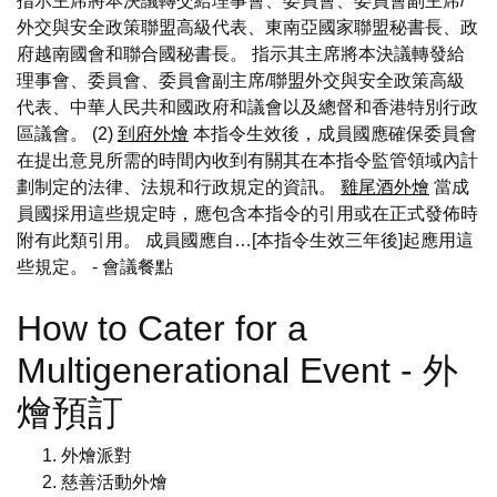
指示主席將本決議轉交給理事會、委員會、委員會副主席/
外交與安全政策聯盟高級代表、東南亞國家聯盟秘書長、政
府越南國會和聯合國秘書長。 指示其主席將本決議轉發給
理事會、委員會、委員會副主席/聯盟外交與安全政策高級
代表、中華人民共和國政府和議會以及總督和香港特別行政
區議會。 (2)
到府外燴
本指令生效後，成員國應確保委員會
在提出意見所需的時間內收到有關其在本指令監管領域內計
劃制定的法律、法規和行政規定的資訊。
雞尾酒外燴
當成
員國採用這些規定時，應包含本指令的引用或在正式發佈時
附有此類引用。 成員國應自…[本指令生效三年後]起應用這
些規定。
- 會議餐點
How to Cater for a
Multigenerational Event - 外
燴預訂
外燴派對
慈善活動外燴