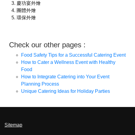
慶功宴外燴
團體外燴
環保外燴
Check our other pages :
Food Safety Tips for a Successful Catering Event
How to Cater a Wellness Event with Healthy
Food
How to Integrate Catering into Your Event
Planning Process
Unique Catering Ideas for Holiday Parties
Sitemap