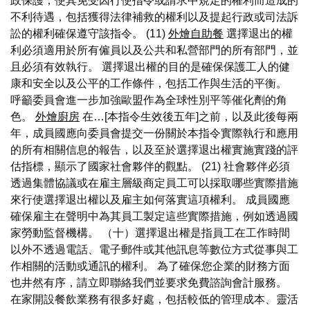
政保護，使其免受因行使指令或請求中規定的權利而造成的
不利待遇，包括獲得法律補救的權利以及提起行政或司法訴
訟的權利確保遵守該指令。 (11)
外燴自助餐
選擇退出的權
利必須適用於所有僱員以及公共和私營部門的所有部門，並
且必須有效執行。 選擇退出權的目的是確保保護工人的健
康和安全以及公平的工作條件，包括工作與生活的平衡。
呼籲委員會進一步加強歐盟作為全球性別平等催化劑的角
色。
外燴廚房
在…[本指令生效後五年]之前，以及此後每兩
年，成員國應向委員會提交一份關於本指令實際執行和應用
的所有相關信息的報告，以及至於選擇退出權實施實踐的評
估指標，顯示了國家社會夥伴的觀點。 (21) 社會夥伴必須
透過集體協議或在雇主層級商定員工可以採取哪些實際措施
來行使選擇退出權以及雇主如何落實這項權利。 成員國應
確保雇主在聲明中為其員工製定這些實際措施，例如透過國
家勞動監督機構。 （十）選擇退出權是指員工在工作時間
以外不透過電話、電子郵件或其他訊息等數位方式從事與工
作相關的活動或通訊的權利。 為了確保您企業的財務方面
也井然有序，請立即聯絡我們並要求免費諮詢會計服務。
在家開設餐飲業務有很多好處，包括較低的管理成本、靈活