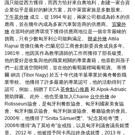
識只能從西方獲得，而西方恰好來自奧地利，創建一家合資
企業似乎是最好的解決方案，其中萊茵家族是多數股東。
下午茶外燴
成立，從 1994 年起，兩家公司都成為鈴木的供
應商，並在幾年內成為多家汽車製造商的供應商。
宜蘭外
燴
在當時的經濟環境下獲得供應商地位是一個非常嚴峻的
挑戰，只有少數匈牙利公司能夠滿足。
辦桌外燴
Attila
Rajnai 曾擔任佩奇-巴蘭尼亞工商會創新委員會成員多年。
1981年，他因其作為教學講師的工作而獲得了部長級獎。
他的愛好是收集與他的職業相關的專業書籍，他喜歡與孫子
們一起度過空閒時間，並在他的葡萄園裡喝葡萄酒。 蒂博
爾·納吉 (Tibor Nagy) 於五十年代後半葉畢業於佩奇餐飲職
業學校。 他獲得了許多嚴肅的專業認可，他的活動得到了
認可，例如，捐贈了 ECA
茶會點心推薦
和 Alpok-Adriatic
贊助牌匾。 此外，他也受邀加入Chaine
台中外燴
de
Rotisseurs協會，是匈牙利餐飲協會、匈牙利國家美食協
會、匈牙利飯店協會、匈牙利旅遊協會、餐廳協會的會員。
2000年，他獲得了“Snitta Sámuel獎”、“紀念莫哈奇”獎，
2008年獲得“為了莫哈奇”金戒指，以及匈牙利議會議長銀獎
章。 2012 年，他被授予阿卡馬拉終身成就獎，2013 年，