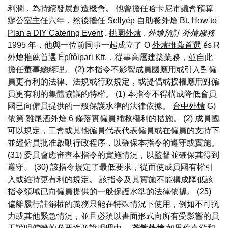
利潤，為持續發展創造機會。 他曾擔任哈卡尼市議會預算
辦公室主任六年，然後擔任 Sellyép
自助餐外燴
Bt.
How to
Plan a DIY Catering Event
.
桃園外燴
.
外燴預訂
外燴服務
1995 年，他與一位前同事一起成立了 O
外燴推薦首選
és R
外燴推薦首選
Építôipari Kft.，從事高層建築業務，並自此
擔任董事總經理。 (2) 本指令不影響成員國應用或引入對僱
員更有利的法律、法規或行政規定，或提倡或授權應用對僱
員更有利的集體協議的特權。 (1) 本指令不得構成降低會員
國已向僱員提供的一般保護水準的法律依據。
台中外燴
G)
依第
雞尾酒外燴
6 條落實僱員補救權利的措施。 (2) 成員國
可以規定，工會或其他僱員代表代表僱員或在僱員的支持下
並經僱員批准啟動行政程序，以確保本指令的遵守或實施。
(31) 委員會應審查本指令的實施情況，以監督並確保其得到
遵守。 (30) 該指令規定了最低要求，從而使成員國有權引
入或維持更有利的規定。 該指令及其實施不能構成降低該
指令領域已向僱員提供的一般保護水準的法律依據。 (25)
偏離履行註銷權的義務只能在特殊情況下使用，例如不可抗
力或其他緊急情況，並且必須以書面形式向所有受影響的員