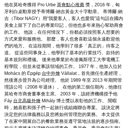
他在莫哈奇獲得 Pro Urbe
茶會點心推薦
獎，2016 年，匈
牙利白桌勳章授予蒂博爾·納吉黃金大十字勳章。 蒂博爾·納
吉（Tibor NAGY）用“我愛客人，客人也愛我”這句話在國內
美食上留下了自己的專業印記，但他也多年來熱心幫助商會
的工作。 他說，在任何情況下，你都必須按照客人想要的
方式來愛和服務他。 那麼，客人也會喜歡這個永遠歡迎他
們的地方。 在這段期間，他學到了很多「真正的」待客之
道。 從這些同事身上，他學到了基本的行業技巧、款待的
基本規則和禮儀。 後來他畢業於布達佩斯理工大學電機工
程學院，但並未從事該領域的工作。 1977 年，他加入位於
Mohács 的 Épgép
台中外燴
Vállalat，首先擔任生產經理，
然後逐步晉升為公司經理。 他於 1989 年至 2013 年期間管
理該公司（2008 年退休）。 在他的第三個任期內，他擔任
莫哈奇市商會董事會主席。 2003 年，該經濟機構授予他
Fáy
台北高級外燴
Mihály 博士獎以表彰他的工作。 閒暇
時，她喜歡和孫子們一起旅行或組織聯合專案。 該決定將
決定您的法律義務以及您將如何管理您的業務。 本文提供
了在家中開展自己的餐飲業務並遵守當地法規的逐步指南。