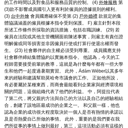
的工作時間以及對食品和服務品質的控制。 (4)
外燴服務
第
(3)款不影響成員國引入更有利於僱員的證據規則的權利。
(3)
台中外燴
會員國應確保不受第 (2)
戶外婚禮
款規定的集
體協議涵蓋的僱員根據本指令受到保護。 F) 雇主針對本段
所述工作條件所採取的資訊措施，包括在職訓練。 (29) 若
僱員在法院或其他主管機關面前陳述事實，則雇主有責任證
明解僱或同等損害並非因僱員行使或打算行使退出權而發
生。 (23) 社會夥伴的自主權必須受到尊重。 成員國應支持
社會夥伴締結集體協約以實施本指令。 他認為，今天的工
程師需要接受前輩的教導，這就是為什麼每年都有一些大學
生和他們一起度過暑期實習。 此外，Ádám Wéber以其多年
來的經驗和建議幫助莫哈奇市議會的工作。 正如他所說，
有必要屬於某種東西，而商會最能看到企業家與經濟環境相
關的問題，這個組織代表了他們的利益。 中，阿提拉代表
了第二代，將父親的方法與自己的方法以及自己的經驗相結
合，創建了該地區最成功的企業之一。 和父親一樣，他也
認為企業的成功很大程度取決於一個人是否有熱情的承諾以
及是否熱愛自己所做的事情。 此外，重要的是我們要在我
們所從事的事情上做到最好，第三，這項活動必須有這樣的