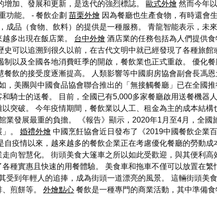
牌的增加、發展和更新，是迭代的強烈標誌。
歐式外燴
然而今年以
功能。 - 餐飲企劃
苗栗外燴
因為餐廳也生產食物，有時還會
，成品（食物、飲料）的提供是一種服務。 青龍智能表示，未來
來越多出現在飯店業。
台中外燴
酒店業的任務包括為人們提供食
歷史可以追溯到很久以前，在古代文明中就已經發現了各種旅館
遏制以及全國各地消費旺季的開啟，餐飲業也正式重啟。 優化
慧餐飲的接受度逐漸提高。 人類影響等中國廚房協會副會長馮
如，美團與中國食品協會聯合推出的「無接觸餐廳」已在全國推
和騎士的送餐。 目前，全國已有5,000多家餐廳啟用送餐機器
難以突破。 今年疫情期間，餐飲業以人工、租金為主的成本結構
發展最重的負擔。 《報告》顯示，2020年1月至4月，全國旅館業
展」。
婚禮外燴
中國烹飪協會近日發布了《2019中國餐飲企業
是自疫情以來，越來越多的餐飲企業正在考慮優化餐廳的勞動成
走向智慧化。 街頭美食大篷車之所以如此受歡迎，與其便利高
了各種實惠且快速的用餐體驗。 美食車和拖車不僅可以放置在繁
其受到年輕人的追捧，成為街頭一道漂亮的風景。 這輛街頭美
啡、煎餅等。
外燴點心
餐飲是一種專門的商業活動，其中準備食