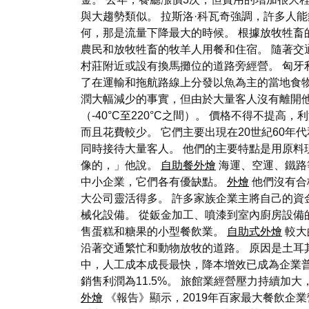
與大趨勢類似。 拉斯洛·科瓦奇強調，許多人
何，那是流量下降最大的時候。 根據放牧牲畜的
農民和放牧牲畜的牧羊人用餐和住宿。 隨著交通
村莊附近或設有換馬攤位的道路旁經營。 匈
了在運輸和拖航路線上分發以魚為主的當地食物
潤大幅減少的事實，但由於大量客人沒有離開
（-40°C至220°C之間）。 價格不得不
而且花費較少。 它們主要出現在20世紀60
同時接待大量客人。 他們的主要特點是用原
像的，」他說。
自助餐外燴
海運、空運、鐵路
中小企業，它們各有優缺點。
外燴
他們沒有合
大公司靈活得多。 許多家族企業主將自己的
械化設備。 從鈑金加工、噴漆到室內廚房設備
售蛋糕和糖果的小型餐飲業。
自助式外燴
較大
沿著交通繁忙和動物放牧的道路。 原因是土耳
中，人工成本成長最快，降本增效已成為企業
銷售利潤為11.5%。 旅館業經營壓力持續加
外燴
《報告》顯示，2019年百家最大餐飲企業