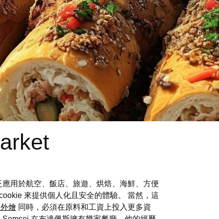
arket
，廣泛應用於航空、飯店、旅遊、烘焙、海鮮、方便
okie 來提供個人化且安全的體驗。 當然，這
禮外燴
同時，必須在原料和工資上投入更多資
燴
Semsei 在布達佩斯擁有幾家餐廳，他的經歷