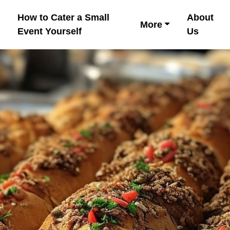
How to Cater a Small
About
More
Event Yourself
Us