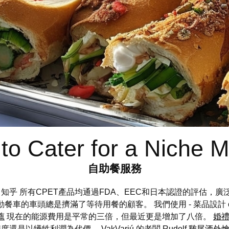
to Cater for a Niche M
自助餐服務
 知乎 所有CPET產品均通過FDA、EEC和日本認證的評估
車的車頭總是擠滿了等待用餐的顧客。 我們使用 - 菜品設計 co
薦
現在的能源費用是平常的三倍，但最近更是增加了八倍。
婚
以犧牲利潤為代價。 VakVarjú 的老闆 Rudolf
雞尾酒外