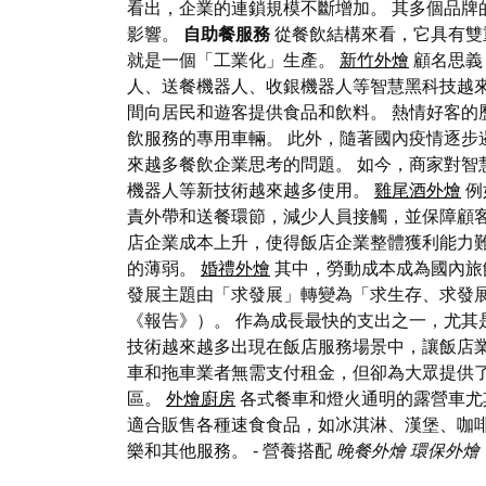
看出，企業的連鎖規模不斷增加。 其多個品
影響。
自助餐服務
從餐飲結構來看，它具有雙重
就是一個「工業化」生產。
新竹外燴
顧名思義
人、送餐機器人、收銀機器人等智慧黑科技越
間向居民和遊客提供食品和飲料。 熱情好客的
飲服務的專用車輛。 此外，隨著國內疫情逐步
來越多餐飲企業思考的問題。 如今，商家對智
機器人等新技術越來越多使用。
雞尾酒外燴
例
責外帶和送餐環節，減少人員接觸，並保障顧客
店企業成本上升，使得飯店企業整體獲利能力
的薄弱。
婚禮外燴
其中，勞動成本成為國內旅館業
發展主題由「求發展」轉變為「求生存、求發
《報告》）。 作為成長最快的支出之一，尤其
技術越來越多出現在飯店服務場景中，讓飯店業
車和拖車業者無需支付租金，但卻為大眾提供
區。
外燴廚房
各式餐車和燈火通明的露營車尤
適合販售各種速食食品，如冰淇淋、漢堡、咖
樂和其他服務。
- 營養搭配
晚餐外燴
環保外燴