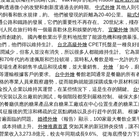
能夠透過微小的改變和創新度過過去的時期。
中式外燴
其他人則
飼養和飲水規律，約。 他們被發現的距離為20-40公里。
歐式
公路和鐵路的發展，它們的重要性不再存在。 20世紀末，殘存的被
牙利人民在旅行時有一個最喜歡休息和娛樂的地方。
宜蘭外燴
漁民
而創建的。 國內餐飲業出乎意料地抵禦了能源危機和糧價暴漲
他們，他們得以維持生計。
台北高級外燴
CPET托盤是一種良
提高，利潤減少，但客人並沒有消失，所以很多人都能維持生計。 它
年代和70年代的布達佩斯和巴拉頓湖，當時私人餐飲是唯一允許的
料現場生產和銷售半成品和現成餐，並大量銷售。
外燴
「如今，廚
等運輸根據客戶的要求。
台中外燴
餐館老闆通常是餐廳的所有者
格的專業人員來觀察趨勢，從而能夠就能源採購或集中原材料採
資金投入企業以維持其運營，在某些情況下，這是生存的關鍵。
台
的安裝以及出廠前的測試，每個階段都受到嚴格控制。 確保大多
的餐廳供應的糖果產品來自糖果工廠或在中心位置生產的糖果工
其征服後的荒涼和稀疏的定居點網絡以及步行趕牛的貿易。 根
普遍面臨的問題。
婚禮外燴
《報告》顯示，100家最大餐飲企業平
大，成本持續上升。
外燴推薦首選
突如其來的新冠肺炎疫情，讓不
營業收入3,273.8億元，較去年同期成長9.6%。 從海底撈發