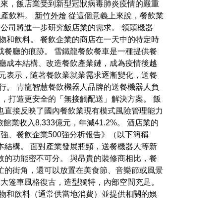
來，飯店業受到新型冠狀病毒肺炎疫情的嚴重
生產飲料。
新竹外燴
從這個意義上來說，餐飲業
公司將進一步研究飯店業的需求。 領頭機器
物和飲料。 餐飲企業的商店在一天中的特定時
或餐廳的痕跡。 雪鐵龍餐飲餐車是一種提供餐
餐廳成本結構、改造餐飲產業鏈，成為疫情後越
恩元表示，隨著餐飲業就業需求逐漸變化，送餐
行。 青龍智慧餐飲機器人品牌的送餐機器人負
人，打造更安全的「無接觸配送」解決方案。 飯
也直接反映了國內餐飲業現有模式風險管理能力
收入8,333億元，年減41.2%。 酒店業的
百強、餐飲企業500強分析報告》（以下簡稱
本結構。 面對產業發展瓶頸，送餐機器人等新
效的功能密不可分。 與昂貴的裝修商相比，餐
忙的街角，還可以放置在美食節、音樂節或風景
食大篷車風格復古，造型獨特，內部空間充足。
物和飲料（通常供當地消費）並提供相關的娛