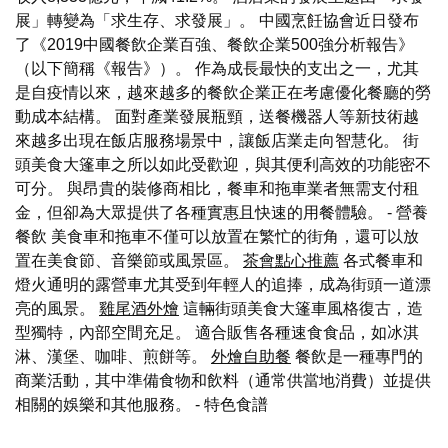
展」轉變為「求生存、求發展」。 中國烹飪協會近日發布
了《2019中國餐飲企業百強、餐飲企業500強分析報告》
（以下簡稱《報告》）。 作為成長最快的支出之一，尤其
是自疫情以來，越來越多的餐飲企業正在考慮優化餐廳的勞
動成本結構。 面對產業發展瓶頸，送餐機器人等新技術越
來越多出現在飯店服務場景中，讓飯店業走向智慧化。 街
頭美食大篷車之所以如此受歡迎，與其便利高效的功能密不
可分。 與昂貴的裝修商相比，餐車和拖車業者無需支付租
金，但卻為大眾提供了各種實惠且快速的用餐體驗。 - 營養
餐飲 美食車和拖車不僅可以放置在繁忙的街角，還可以放
置在美食節、音樂節或風景區。
茶會點心推薦
各式餐車和
燈火通明的露營車尤其受到年輕人的追捧，成為街頭一道漂
亮的風景。
雞尾酒外燴
這輛街頭美食大篷車風格復古，造
型獨特，內部空間充足。 適合販售各種速食食品，如冰淇
淋、漢堡、咖啡、煎餅等。
外燴自助餐
餐飲是一種專門的
商業活動，其中準備食物和飲料（通常供當地消費）並提供
相關的娛樂和其他服務。
- 特色食譜