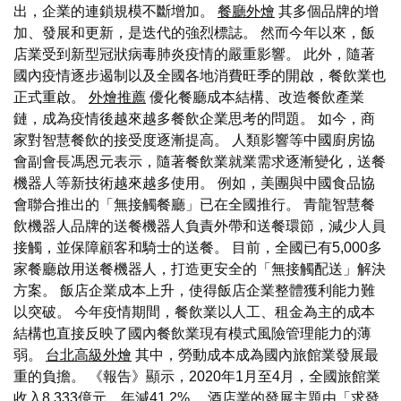
出，企業的連鎖規模不斷增加。
餐廳外燴
其多個品牌的增
加、發展和更新，是迭代的強烈標誌。 然而今年以來，飯
店業受到新型冠狀病毒肺炎疫情的嚴重影響。 此外，隨著
國內疫情逐步遏制以及全國各地消費旺季的開啟，餐飲業也
正式重啟。
外燴推薦
優化餐廳成本結構、改造餐飲產業
鏈，成為疫情後越來越多餐飲企業思考的問題。 如今，商
家對智慧餐飲的接受度逐漸提高。 人類影響等中國廚房協
會副會長馮恩元表示，隨著餐飲業就業需求逐漸變化，送餐
機器人等新技術越來越多使用。 例如，美團與中國食品協
會聯合推出的「無接觸餐廳」已在全國推行。 青龍智慧餐
飲機器人品牌的送餐機器人負責外帶和送餐環節，減少人員
接觸，並保障顧客和騎士的送餐。 目前，全國已有5,000多
家餐廳啟用送餐機器人，打造更安全的「無接觸配送」解決
方案。 飯店企業成本上升，使得飯店企業整體獲利能力難
以突破。 今年疫情期間，餐飲業以人工、租金為主的成本
結構也直接反映了國內餐飲業現有模式風險管理能力的薄
弱。
台北高級外燴
其中，勞動成本成為國內旅館業發展最
重的負擔。 《報告》顯示，2020年1月至4月，全國旅館業
收入8,333億元，年減41.2%。 酒店業的發展主題由「求發