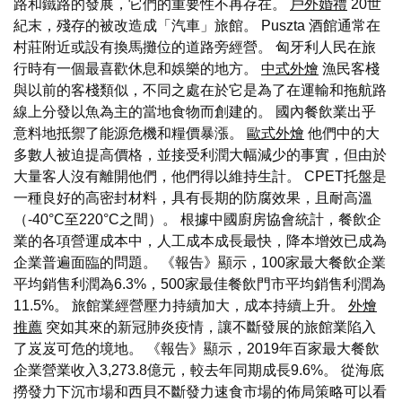
路和鐵路的發展，它們的重要性不再存在。
戶外婚禮
20世
紀末，殘存的被改造成「汽車」旅館。 Puszta 酒館通常在
村莊附近或設有換馬攤位的道路旁經營。 匈牙利人民在旅
行時有一個最喜歡休息和娛樂的地方。
中式外燴
漁民客棧
與以前的客棧類似，不同之處在於它是為了在運輸和拖航路
線上分發以魚為主的當地食物而創建的。 國內餐飲業出乎
意料地抵禦了能源危機和糧價暴漲。
歐式外燴
他們中的大
多數人被迫提高價格，並接受利潤大幅減少的事實，但由於
大量客人沒有離開他們，他們得以維持生計。 CPET托盤是
一種良好的高密封材料，具有長期的防腐效果，且耐高溫
（-40°C至220°C之間）。 根據中國廚房協會統計，餐飲企
業的各項營運成本中，人工成本成長最快，降本增效已成為
企業普遍面臨的問題。 《報告》顯示，100家最大餐飲企業
平均銷售利潤為6.3%，500家最佳餐飲門市平均銷售利潤為
11.5%。 旅館業經營壓力持續加大，成本持續上升。
外燴
推薦
突如其來的新冠肺炎疫情，讓不斷發展的旅館業陷入
了岌岌可危的境地。 《報告》顯示，2019年百家最大餐飲
企業營業收入3,273.8億元，較去年同期成長9.6%。 從海底
撈發力下沉市場和西貝不斷發力速食市場的佈局策略可以看