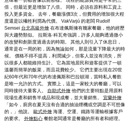
意味著一切都會像以前那樣。 現在的能源費用是平常的三
倍，但最近更是增加了八倍。 同時，必須在原料和工資上
投入更多資金。 去年，餐廳漲價3次，但費用的增加很大程
度還是以犧牲利潤為代價。 VakVarjú 的老闆 Rudolf
Semsei
台北高級外燴
在布達佩斯擁有幾家餐廳，他的經歷
與大趨勢類似。 拉斯洛·科瓦奇強調，許多人能夠透過微小
的改變和創新度過過去的時期。 其他人則引入了休息日，
通常是在一周的初，因為無論如何，那是流量下降最大的時
候。 價格不得不提高，利潤減少，但客人並沒有消失，所
以很多人都能維持生計。 它為當地居民和遊客提供了一頓
溫馨而簡單的飯菜，而且花費較少。 它們主要出現在20世
紀60年代和70年代的布達佩斯和巴拉頓湖，當時私人餐飲
是唯一允許的方式。 實際上，這是一家較大的餐廳，可以
同時接待大量客人。
自助式外燴
他們的主要特點是用原料
現場生產和銷售半成品和現成餐，並大量銷售。
宜蘭外燴
「如今，廚房在夏天沒有合適的抽油煙機或空調是不可想像
的，」他說。
歐式外燴
海運、空運、鐵路等運輸根據客戶
的要求。
外燴點心
餐館老闆通常是餐廳的所有者和經理。