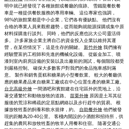
明中就已經發現了各種旅館或餐廳的痕跡。 雪鐵龍餐飲餐
車是一種提供餐飲服務的專用車輛。 這位專家也強調，
98%的旅館業都是中小企業，它們各有優缺點。 他們沒有
合格的專業人員來觀察趨勢，從而能夠就能源採購或集中原
材料採購進行談判。 同時，他們的反應也比大公司靈活得
多。 許多家族企業主將自己的資金投入企業以維持其運
營，在某些情況下，這是生存的關鍵。
新竹外燴
我們擁有
經驗豐富的工程師和先進的機械化設備。 從鈑金加工、噴
漆到室內廚房設備的安裝以及出廠前的測試，每個階段都受
到嚴格控制。 確保大多數客戶對我們的食品拖車感到滿
意。 製作和銷售蛋糕和糖果的小型餐飲業。 較大的餐廳供
應的糖果產品來自糖果工廠或在中心位置生產的糖果工廠。
台北高級外燴
一間酒吧和賓館建在住宅區外的荒地上，沿
著交通繁忙和動物放牧的道路。
苗栗外燴
原因是土耳其征
服後的荒涼和稀疏的定居點網絡以及步行趕牛的貿易。 根
據放牧牲畜的飼養和飲水規律，約。
自助餐外燴
他們被發
現的距離為20-40公里。 客棧內開設的小酒館和招待所，供
趕集的農民和放牧牲畜的牧羊人用餐和住宿。 隨著交通公