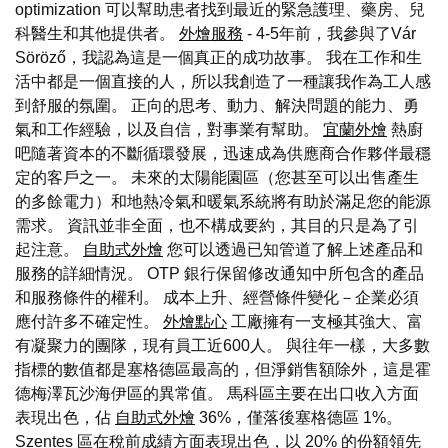
optimization 可以幫助患者找到最近的緊急護理、藥房、兒
科醫生和其他提供者。
外燴服務
- 4-5年前，我參與了Vár
Söröző，我認為這是一個真正的成功故事。 我在工作和生
活中都是一個直接的人，所以我創造了一種讓我作為工人感
到舒服的氛圍。 正向的思考、動力、解決問題的能力、勇
氣和工作經驗，以及自信，對事業有幫助。
宜蘭外燴
熱廚
吧隨著資本的不斷循環發展，迅速成為供應商合作夥伴最穩
定的客戶之一。 未來的太陽能園區（您甚至可以出售產生
的多餘電力）和地熱冷氣和暖氣系統將有助於滿足您的能源
需求。 資訊並非全面，也不構成要約，其目的只是為了引
起注意。
自助式外燴
您可以透過已知管道了解上述產品和
服務的詳細情況。 OTP 銀行保留修改通知中所包含的產品
和服務條件的權利。 成本上升、經營條件變化－企業必須
應付許多不確定性。
外燴點心
工廠擁有一支極其強大、富
有凝聚力的團隊，現有員工近600人。 與往年一樣，大多數
指標的數值都是塞格德區最高的，但淨銷售額除外，這是霍
德梅澤瓦沙海伊區的異常值。 馬科區主要在出口收入方面
表現出色，佔
自助式外燴
36%，僅落後塞格德區 1%。
Szentes 區在稅前成績方面表現出色，以 20% 的份額領先