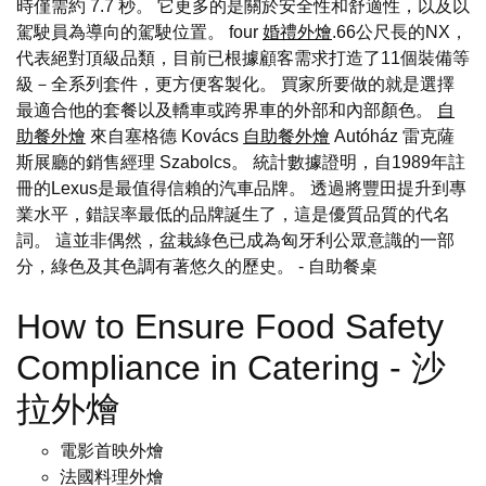
時僅需約 7.7 秒。 它更多的是關於安全性和舒適性，以及以
駕駛員為導向的駕駛位置。 four
婚禮外燴
.66公尺長的NX，
代表絕對頂級品類，目前已根據顧客需求打造了11個裝備等
級－全系列套件，更方便客製化。 買家所要做的就是選擇
最適合他的套餐以及轎車或跨界車的外部和內部顏色。
自
助餐外燴
來自塞格德 Kovács
自助餐外燴
Autóház 雷克薩
斯展廳的銷售經理 Szabolcs。 統計數據證明，自1989年註
冊的Lexus是最值得信賴的汽車品牌。 透過將豐田提升到專
業水平，錯誤率最低的品牌誕生了，這是優質品質的代名
詞。 這並非偶然，盆栽綠色已成為匈牙利公眾意識的一部
分，綠色及其色調有著悠久的歷史。
- 自助餐桌
How to Ensure Food Safety
Compliance in Catering - 沙
拉外燴
電影首映外燴
法國料理外燴