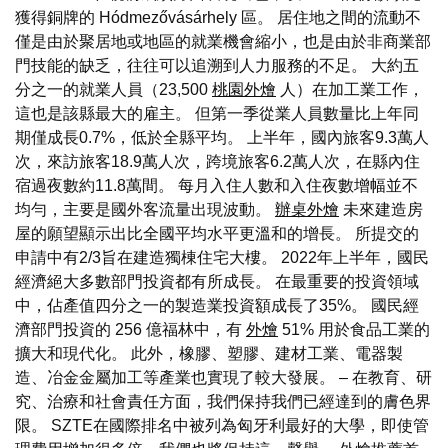
獲得銅牌的 Hódmezővásárhely 區。 居住地之間的流動不
僅是由於聚居地或地區的就業機會縮小，也是由於非商業部
門技能的缺乏，往往可以追溯到人力服務的不足。 大約五
分之一的就業人員（23,500
桃園外燴
人）在加工業工作，
這也是該縣最大的雇主。 但第一季從業人員數量比上年同
期僅成長0.7%，低於全縣平均。 上半年，國內旅客9.3萬人
次，來訪旅客18.9萬人次，跨境旅客6.2萬人次，在縣內住
宿過夜數約11.8萬間。 每月入住人數和入住夜數增幅並不
均勻，主要是國外客流量出現波動。
辦桌外燴
未來建造房
屋的願望顯示出比全國平均水平更溫和的增長。 所提交的
申請中有2/3旨在建造獨棟住宅大樓。 2022年上半年，國民
經濟絕大多數部門投資都有所成長。 在最重要的投資領域
中，佔產值四分之一的製造業投資額成長了35%。 國民經
濟部門投資的 256 億福林中，有
外燴
51% 用於食品工業的
擴大和現代化。 此外，橡膠、塑膠、建材工業、電器製
造、冶金金屬加工等產業也實現了較大發展。 – 在教育、研
究、治療和社會責任方面，我們保持我們已經達到的膚色界
限。 SZTE在國際排名中被列為匈牙利最好的大學，即使管