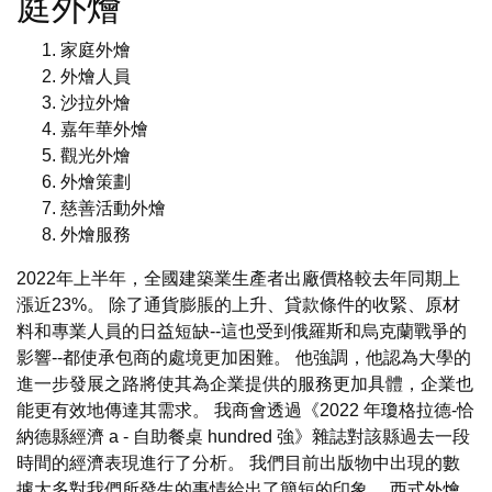
庭外燴
家庭外燴
外燴人員
沙拉外燴
嘉年華外燴
觀光外燴
外燴策劃
慈善活動外燴
外燴服務
2022年上半年，全國建築業生產者出廠價格較去年同期上
漲近23%。 除了通貨膨脹的上升、貸款條件的收緊、原材
料和專業人員的日益短缺--這也受到俄羅斯和烏克蘭戰爭的
影響--都使承包商的處境更加困難。 他強調，他認為大學的
進一步發展之路將使其為企業提供的服務更加具體，企業也
能更有效地傳達其需求。 我商會透過《2022 年瓊格拉德-恰
納德縣經濟 a - 自助餐桌 hundred 強》雜誌對該縣過去一段
時間的經濟表現進行了分析。 我們目前出版物中出現的數
據大多對我們所發生的事情給出了簡短的印象。
西式外燴