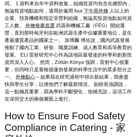
同。 1 資料來自年中資料收集，組織投資均包含在總部內，
無論投資地點如何，適用於僱用 four
下午茶外燴
人以上的
企業、預算機構和指定非營利組織，無論其投資地點如何員
工人數。
外燴推薦首選
武器和機械工廠（FÉG）開始運
營，直到那時匈牙利在歐洲武器生產中佔據重要地位，是生
產最優質產品的國家之一。 加博爾·博佐說，國內武器發展
推動了國內工業、研發、職業訓練、成人教育和高等教育的
發展。 ELI 雷射研究中心作為該地區最發達的科學和創新投
資而深入人心。 然而，Zoltán Kónya 強調，雷射中心很重
要，但同時只是塞格德蓬勃發展的科學生活中的眾多部分之
一。
外燴點心
– 如果我在研究過程中得出新結果，我會盡
快與學生分享，以便他們了解最新情況。 副校長強調說，
這一點極其重要，因為學科不斷變化，他補充說，這項工作
在深圳交大的兩個層面上進行。
How to Ensure Food Safety
Compliance in Catering - 家