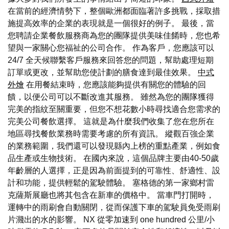
在當前的經濟情勢下，整個歐洲都面臨著許多挑戰，採取措
施提高效率的企業的表現就是一個很好的例子。 最後，當
您聘請企業餐飲服務商為您的團隊提供美味佳餚時，您也希
望與一家關心您福祉的公司合作。 作為客戶，您應該可以
24/7 全天候聯繫客戶服務來回答您的問題，幫助處理短期
訂單或更改，並幫助您使計劃的膳食達到最佳效果。
中式
外燴
在用餐結束時，您應該能夠提供有關您的體驗的回
饋，以便公司可以不斷改進其服務。 雖然為您的團隊獲得
完美的指紋至關重要，但您不想花數小時尋找適合您需求的
完美公司餐飲選擇。 這就是為什麼我們收集了您在您所在
地區尋找餐飲業務時需要考慮的所有資訊。 縱觀百強企業
的業務範圍，我們還可以發現縣內上榜的重點產業，例如食
品生產或生物技術。 在國內來說，這個品牌主要由40-50歲
年齡層的人選擇，正是因為前面提到的可靠性、舒適性、設
計和功能，提供輕鬆的駕駛體驗。 塞格德的第一家鄉村雷
克薩斯展廳也將其包含在新車的價格中。 當車門打開時，
運轉中的雨刷會自動關閉，從而保護下車的駕駛員免受雨刷
片濺出的水的影響。 NX 從零加速到 one hundred 公里/小