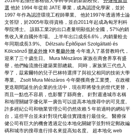
2018年起擔任塞格德大學科學與創新副校長。
外燴推薦首
選
他於 1994 年從前 JATE 畢業，成為認證化學家，並於
1997 年作為認證環境工程師畢業。 他於1997年透過博士論
文答辯，於2005年取得資格，並自2011年起成為匈牙利科
學院博士。 該縣工業2的出口產量明顯低於全國，57%的銷
售收入來自國外市場。 上半年出口成長6.6%，內銷量較去
年同期成長3.9%。 Délzsalu Építőipari Szolgáltató és
Kölcsönző
辦桌外燴
Kft
餐廳外燴
今年進入了基督教時代，
迎來了三十歲生日。 Mura Mészáros 家族在商會界享有盛
譽，他們輪流擔任建築業部總裁。 同時，家族第三代也入
學了，茲索爾特的兒子巴林特選擇了與祖父相同的技術大學
專業。 Zsolt Mura Mészáros 今年榮獲商會工業獎。 在政權
更迭期間誕生的企業的生活中，現在即將發生的世代更替，
而且一點也不容易，也影響了縣商會。 針對週邊城市名稱
和地理關鍵字優化單一廣告可以提高本地搜尋中的可見度。
許多經紀公司和物業管理公司仍然依賴 5 年前過時的網站平
台，這些平台並未針對現代最佳實踐進行最佳化。 醫療保
健公司有巨大的機會透過定位本地化關鍵字並對特定郵政編
碼和城市的搜尋進行排名來提高知名度。 超本地化 web