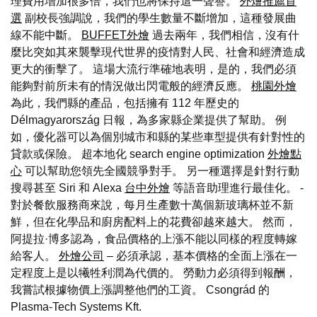
理費用增加很多倍，我們也將保持這一聲譽。
外燴推薦首
選
副校長強調說，我們的學生數量不斷增加，這種發展曲
線不能中斷。
BUFFET外燴
過去兩年，我們相信，沒有什
麼比突如其來襲擊現代世界的疫情對人民、社會和經濟造成
更大的衝擊了。 這場大流行準確地表明，是的，我們必須
能夠對前所未有的情況做出閃電般的經濟反應。
桃園外燴
為此，我們縣的產品，包括擁有 112 年歷史的
Délmagyarország 日報，為多家縣企業提供了幫助。 例
如，優化器可以為個別城市和縣的某些車型提供有針對性的
貸款或保險。 超本地化 search engine optimization
外燴點
心
可以幫助您領先全國競爭對手。 另一種選擇是針對行動
搜尋甚至 Siri 和 Alexa
台中外燴
等語音助理進行最佳化。 -
對於餐飲服務商來說，每月生產數十萬個新玻璃杯並不新
鮮，但在化學品和廚房配料上的花費卻越來越大。 然而，
阿提拉·博多認為，食品價格的上漲不能以同樣的程度轉嫁
給客人。
外燴公司
– 必須承認，基本價格的全面上漲在一
定程度上是以犧牲利潤為代價的。 勞動力必須得到報酬，
我嘗試根據物價上漲調整他們的工資。 Csongrád 的
Plasma-Tech Systems Kft.