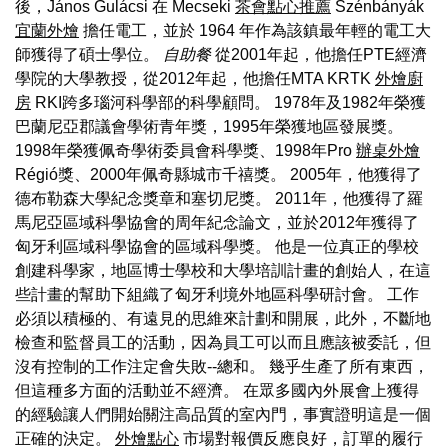
後，János Gulácsi 在 Mecseki
茶會點心推薦
Szénbányák
宜蘭外燴
擔任電工，並於 1964 年作為該鎮最年輕的電工大
師獲得了碩士學位。
自助餐
從2001年起，他擔任PTE經濟
學院的大學教授，從2012年起，他擔任MTA KRTK
外燴廚
房
RKI跨多瑙河科學部的科學顧問。 1978年及1982年榮獲
巴蘭尼亞郡議會學術青年獎，1995年榮獲地區發展獎。
1998年榮獲佩奇學術委員會科學獎、1998年Pro
辦桌外燴
Régió獎、2000年佩奇縣城市千禧獎。 2005年，他獲得了
德布勒森大學紀念獎章和塞切尼獎。 2011年，他獲得了羅
馬尼亞區域科學協會的周年紀念論文，並於2012年獲得了
匈牙利區域科學協會的區域科學獎。 他是一位真正的學校
創建科學家，地區博士學校和大學培訓計畫的創始人，在這
些計畫的幫助下組織了匈牙利境外地區科學研討會。 工作
必須以積極的、有遠見的思維來計劃和開展，此外，不斷地
檢查和監督員工的活動，因為員工可以而且應該被委託，但
沒有控制的工作注定會失敗--總和。 幾乎生產了所有東西，
但這種多方面的活動並不經濟。 在眾多國內外展會上獲得
的經驗讓人們開始關注高品質的室內門，事實證明這是一個
正確的決定。
外燴點心
市場對報價反應良好，訂單的履行