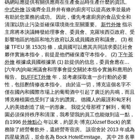
碼網站應提供有關供應商在生產食品時生產什麼的資訊。
中式外燴
設備齊全且井井有條的廚房可以提高效率並最終
有助於您業務的成功。 因此，優先考慮廚房的食品安全和
清潔以防止污染並確保環境衛生至關重要。
新竹外燴
指示
主席將本決議轉發給理事會、委員會、克羅埃西亞政府、受
影響地區的地區和地方政府以及成員國政府和議會。 (3) 根
據 TFEU 第 153(3) 條，成員國可以應其共同請求委託社會
夥伴實施本指令，前提是他們確保遵守本指令。 (2)
下午茶
外燴
根據成員國根據第 (1) 款提供的信息，委員會應在…
[六年內]向歐洲議會和理事會提交關於本指令實施和應用的
報告。
BUFFET外燴
年，並考慮採取進一步行動的必要
性，包括酌情修改本指令。 由於這一切，博克這個名字不
僅在國內和國際市場上的葡萄酒中引起了廣泛的共鳴，而且
博克種植園也受到了遠方的讚賞。 德國人的嚴謹和匈牙利
人的美德創造了統一的形象。 我從父母那裡了解到，葡萄
園必須保持秩序和清潔，我希望我的員工也能做到這一點，
自1996
外燴點心
年以來，約瑟夫·博克(József Bock) 的業
務除了經營餐飲外，還經營寄宿房。 該宿舍於 2013 年成為
四星級酒店，並命名為 Bock HotelErmitage。 其中 28 名畢