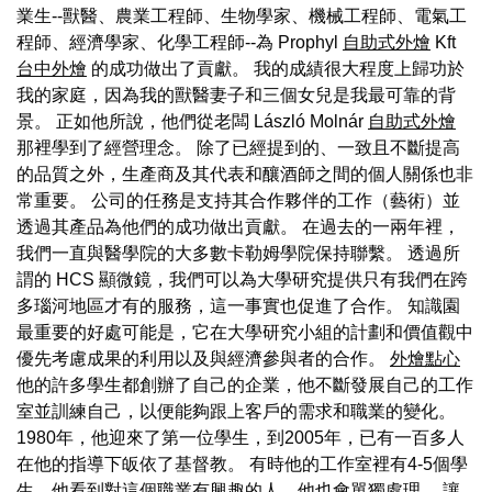
業生--獸醫、農業工程師、生物學家、機械工程師、電氣工
程師、經濟學家、化學工程師--為 Prophyl
自助式外燴
Kft
台中外燴
的成功做出了貢獻。 我的成績很大程度上歸功於
我的家庭，因為我的獸醫妻子和三個女兒是我最可靠的背
景。 正如他所說，他們從老闆 László Molnár
自助式外燴
那裡學到了經營理念。 除了已經提到的、一致且不斷提高
的品質之外，生產商及其代表和釀酒師之間的個人關係也非
常重要。 公司的任務是支持其合作夥伴的工作（藝術）並
透過其產品為他們的成功做出貢獻。 在過去的一兩年裡，
我們一直與醫學院的大多數卡勒姆學院保持聯繫。 透過所
謂的 HCS 顯微鏡，我們可以為大學研究提供只有我們在跨
多瑙河地區才有的服務，這一事實也促進了合作。 知識園
最重要的好處可能是，它在大學研究小組的計劃和價值觀中
優先考慮成果的利用以及與經濟參與者的合作。
外燴點心
他的許多學生都創辦了自己的企業，他不斷發展自己的工作
室並訓練自己，以便能夠跟上客戶的需求和職業的變化。
1980年，他迎來了第一位學生，到2005年，已有一百多人
在他的指導下皈依了基督教。 有時他的工作室裡有4-5個學
生，他看到對這個職業有興趣的人，他也會單獨處理。 讓