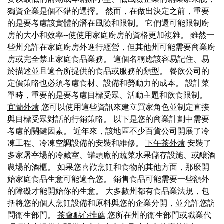
獨資企業是個不錯的選擇。 然而，在做出決定之前，重要
的是要考慮該實體的潛在風險和限制。 它們還可能限制廚
房的大小和效率--使使用家庭廚房的資格更加複雜。 雖然一
些州允許在家庭廚房外進行經營，但其他州可能需要商業廚
房或完全禁止家庭食品業務。 這個名稱應該容易記住、易
於描述並且適合所提供的食品或服務的類型。 餐飲公司的
定價策略也必須考慮食材、設備和勞動力的成本。 設計菜
單時，重要的是要考慮目標受眾、活動主題和飲食限制。
宜蘭外燴
您可以使用這些資訊來建立買家角色並制定直接
與目標受眾對話的行銷策略。 以下是您的商業計劃中需要
考慮的關鍵因素。 近年來，該地區不少百貨公司開展了冷
凍工程、冷凍空調設備的安裝和維修。
下午茶外燴
安裝了
多家屠宰場的冷藏室、罐頭廠的蔬菜水果儲存設施、或釀酒
農場的酒櫃。 如果您喜歡烹飪和食物的其他方面，那麼開
始家庭食品生意可能適合您。 銷售食品可能需要一些額外
的障礙才能開始你的生意。 大多數州都有食品業法規，包
括將您的個人烹飪設備和原料與您的企業分開，並允許您訪
問衛生部門。
茶會點心推薦
您所在州的衛生部門或職業代