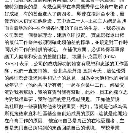
他特別自豪的是，有幾位同學在專業優秀學生競賽中取得了
好成績，有的甚至進入了前四名。 即使在接到命令後，最
優秀的人仍留在他身邊，其中近二十人--正如主人總是高興
而自豪地說的--在全國各地開始了自己的生意。 - 我必須為
公司製定一個發展理念，建議立即投資。 實施選擇退出權
的最低工作條件必須明確此類偏差的標準，並規定對工作時
間以外工作的補償的確定。 在補償方面，必須確保尊重保
護工人健康和安全的整體目標。 埃里卡·克雷斯 (Erika
Kresz) 表示，公司的成功歸功於她富有思想和忠誠的工作團
隊，他們一直支持她。
台北高級外燴
直到今天，這位優秀
的經理都會徵求同事和兒子的意見，因為今天他和他的兩個
成年兒子（他的共同所有者）一起在企業中工作。 經驗交
流對我有幫助，我的直覺對我有幫助，此外，員工的獨立思
考對我很重要，我對他們的意見很感興趣。 正如他所說，
為社區做一些事情對他來說很重要 - 例如，這就是他成為佩
斯瓦拉德家庭和社區基金會創始成員的原因 - 這就是他開始
在商會工作的原因。 他宣稱自己是真正的在地愛國者，主
要是想用自己所得到的東西回饋自己的環境。 學校畢業