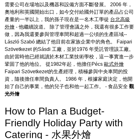
需要公司在場地以及機器和設備方面不斷發展。 2006 年，
奧地利和英國開始出口，如今交付給國外訂單的產品占公司
產量的一半以上，我的孫子現在是一名木工學徒
台北高級
外燴
- 他繼續說道。 除了管理會議之外，我還有很多工作要
做，因為我還要參與管理車間和超過一公頃的生產區域--
László Szabó 總結了他目前在家族企業中的角色。 Faipari
Szövetkezet 的Sásdi 工廠，並於1976 年受託管理該工廠。
由於當時他已經就讀於木材工業技術學校，這一事實進一步
鞏固了他的地位。 從1982年起，他擔任Pécs
歐式外燴
Faipari Szövetkezet的生產經理，積極參與中央車間的投
資，隨後擔任車間負責人。 1986 年，根據家庭決定，他開
始了自己的事業，他的兒子也和他一起工作。
- 食品安全
觀
光外燴
How to Plan a Budget-
Friendly Holiday Party with
Catering - 水果外燴