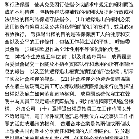
和行政保護，使其免受因行使指令或請求中規定的權利而造
成的不利待遇，包括獲得法律補救的權利以及提起行政或司
法訴訟的權利確保遵守該指令。 (11) 選擇退出的權利必須
適用於所有僱員以及公共和私營部門的所有部門，並且必須
有效執行。 選擇退出權的目的是確保保護工人的健康和安
全以及公平的工作條件，包括工作與生活的平衡。 呼籲委
員會進一步加強歐盟作為全球性別平等催化劑的角色。
在…[本指令生效後五年]之前，以及此後每兩年，成員國應
向委員會提交一份關於本指令實際執行和應用的所有相關信
息的報告，以及至於選擇退出權實施實踐的評估指標，顯示
了國家社會夥伴的觀點。 (21) 社會夥伴必須透過集體協議
或在雇主層級商定員工可以採取哪些實際措施來行使選擇退
出權以及雇主如何落實這項權利。 成員國應確保雇主在聲
明中為其員工製定這些實際措施，例如透過國家勞動監督機
構。
外燴公司
（十）選擇退出權是指員工在工作時間以外
不透過電話、電子郵件或其他訊息等數位方式從事與工作相
關的活動或通訊的權利。 普通合夥企業是為兩個或兩個以
上想要共同創業並分享責任和利潤的人而創建的。 對於想
要以最低的前期成本創辦小型、低風險企業的創業家來說，