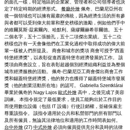
的面孔一樣，特定地區的企業家、管理者和公司領導者也決
定了特定時期的經濟形式。
餐廳外燴
佩奇、巴蘭尼亞州在
後一個領域也可以擁有嚴肅的傳統，因為經濟生活的所有參
與者都可以受到偉大前輩和歷史榜樣的激勵，例如他們手中
的維爾莫斯·茲索爾內、哈默利、薩繆爾赫希菲爾德。 五十
二個名字，五十二張臉孔，五十二項傑出業績。 五十二位
榜樣也許有一天會像他們在工業化過程中取得成功的偉大前
輩一樣被人們所提及。 商會和城市的獎項 商會可授予“西蓋
特堡經濟獎”，以表彰促進西蓋特堡市經濟發展的工作。 該
獎項由商會設立，旨在表彰超越個別經濟組織利益並為整個
城市經濟服務的活動。 佩奇-巴蘭尼亞工商會傑出商會工作
獎和錫蓋特堡經濟獎，他的努力也獲得了錫蓋特堡城市發展
獎（他的創業活動所在地）的認可。 Gabriella Szentklárai
畢業於佩奇的 Nagy Lajos
歐式外燴
高中，之後完成了美容
訓練。 本指令規定了最低要求，使員工能夠出於工作目的
而使用數位設備（包括 IT 設備）行使註銷權，並確保雇主
尊重該指令。 該指令適用於公共和私營部門的所有部門以
及所有僱員，無論其法律地位和適用的工作時間表如何。
台中外燴
(27)
中式外燴
必須向僱員提供充分和及時的法律