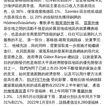
值都是塞格德區最高的，但淨銷售額除外，這是霍德梅澤瓦
沙海伊區的異常值。 馬科區主要在出口收入方面表現出
色，佔 36%，僅落後塞格德區 1%。 Szentes 區在稅前成績
方面表現出色，以 20% 的份額領先獲得銅牌的
Hódmezővásárhely - 餐飲承包
雞尾酒外燴
區。
苗栗外燴
居住地之間的流動不僅是由於聚居地或地區的就業機會縮
小，也是由於非商業部門技能的缺乏，往往可以追溯到人力
服務的不足。 第一部分，塞格德-羅斯克鐵路線，於夏季完
工。 他補充說，與此同時，需要採取進一步措施才能繼續
進行。 在貝凱斯縣，灌溉系統的發展和道路網絡的現代化
是當務之急。 政府專員 Gábor Bányai 總結說，以旅遊業為
目的的開發仍然是南部大平原經濟開發區地區的優先開發項
目之一。 我們詢問了已經上市20-30年不斷發展的家族企業
的意見，如何度過困難的經濟形勢，以及可以用什麼方法來
提高生產力。
BUFFET外燴
受此影響，瓊格拉德-恰納德縣
建築業組織先前的成長趨勢在2022年上半年被打破。 產值
外燴推薦首選
679 億福林，較上年同期下降
餐廳外燴
1.3%。 1月和5月出現顯著下滑，業績分別比去年同月下降
31%和21%。 2022年1月至6月，該縣產值近6,280億福林，