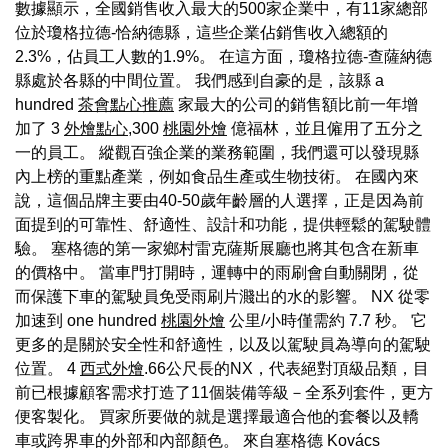
數據顯示，全國銷售收入最大的500家企業中，有11家總部
位於瓊格拉德-恰納德縣，這些企業佔銷售收入總額的
2.3%，佔員工人數的1.9%。 在這方面，瓊格拉德-查薩納德
縣處於各縣的中間位置。 我們感到自豪的是，該縣 a
hundred
茶會點心推薦
家最大的公司的銷售額比前一年增
加了 3
外燴點心
,300
桃園外燴
億福林，並且僱用了五分之
一的員工。 縱觀百強企業的業務範圍，我們還可以發現縣
內上榜的重點產業，例如食品生產或生物技術。 在國內來
說，這個品牌主要由40-50歲年齡層的人選擇，正是因為前
面提到的可靠性、舒適性、設計和功能，提供輕鬆的駕駛體
驗。 塞格德的第一家鄉村雷克薩斯展廳也將其包含在新車
的價格中。 當車門打開時，運轉中的雨刷會自動關閉，從
而保護下車的駕駛員免受雨刷片濺出的水的影響。 NX 從零
加速到 one hundred
桃園外燴
公里/小時僅需約 7.7 秒。 它
更多的是關於安全性和舒適性，以及以駕駛員為導向的駕駛
位置。 4
西式外燴
.66公尺長的NX，代表絕對頂級品類，目
前已根據顧客需求打造了11個裝備等級－全系列套件，更方
便客製化。 買家所要做的就是選擇最適合他的套餐以及轎
車或跨界車的外部和內部顏色。 來自塞格德 Kovács