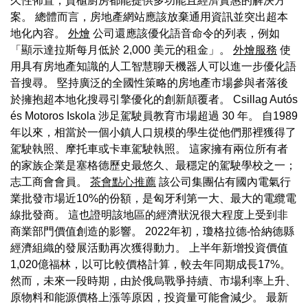
久性佈置，貨櫃廚房都能提供多功能且經濟實惠的解決方
案。 總體而言，房地產網站應該放棄通用資訊並突出超本
地化內容。
外燴
公司還應該優化語音命令的列表，例如
「顯示達拉斯每月低於 2,000 美元的租金」。
外燴服務
使
用具有房地產知識的人工智慧聊天機器人可以進一步優化語
音搜尋。 堅持廣泛的全國性策略的房地產市場參與者落後
於擁抱超本地化搜尋引擎優化的創新顛覆者。 Csillag Autós
és Motoros Iskola 涉足駕駛員教育市場超過 30 年。 自1989
年以來，相當於一個小鎮人口規模的學生從他們那裡獲得了
駕駛執照、摩托車或卡車駕駛執照。 這家擁有兩位所有者
的家族企業是塞格德歷史最悠久、最穩定的駕駛學校之一；
志工商會會員。
茶會點心推薦
該公司集團佔有國內電氣行
業批發市場近10%的份額，是匈牙利第一大、最大的電纜電
線批發商。 這也證明該地區的經濟狀況很大程度上受到非
商業部門價值創造的影響。 2022年初，瓊格拉德-恰納德縣
經濟組織的發展活動再次獲得動力。 上半年新增投資價值
1,020億福林，以可比較價格計算，較去年同期成長17%。
然而，未來一段時期，由於俄烏戰爭持續、市場利率上升、
原物料和能源價格上漲等原因，投資量可能會減少。 最新