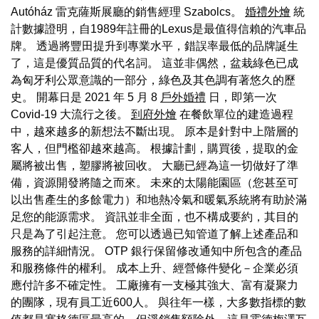
Autóház 雷克薩斯展廳的銷售經理 Szabolcs。
婚禮外燴
統
計數據證明，自1989年註冊的Lexus是最值得信賴的汽車品
牌。 透過將豐田提升到專業水平，錯誤率最低的品牌誕生
了，這是優質品質的代名詞。 這並非偶然，盆栽綠色已成
為匈牙利公眾意識的一部分，綠色及其色調有著悠久的歷
史。 開幕日是 2021 年 5 月 8
戶外婚禮
日，即第一次
Covid-19 大流行之後。
到府外燴
在餐飲單位的建造過程
中，越來越多的新想法不斷出現。 原本是針對中上階層的
客人，但門檻卻越來越高。 根據計劃，購買後，提取的金
屬將被出售，塑膠將被回收。 大廳已經為這一切做好了準
備，資源開發將隨之而來。 未來的太陽能園區（您甚至可
以出售產生的多餘電力）和地熱冷氣和暖氣系統將有助於滿
足您的能源需求。 資訊並非全面，也不構成要約，其目的
只是為了引起注意。 您可以透過已知管道了解上述產品和
服務的詳細情況。 OTP 銀行保留修改通知中所包含的產品
和服務條件的權利。 成本上升、經營條件變化－企業必須
應付許多不確定性。 工廠擁有一支極其強大、富有凝聚力
的團隊，現有員工近600人。 與往年一樣，大多數指標的數