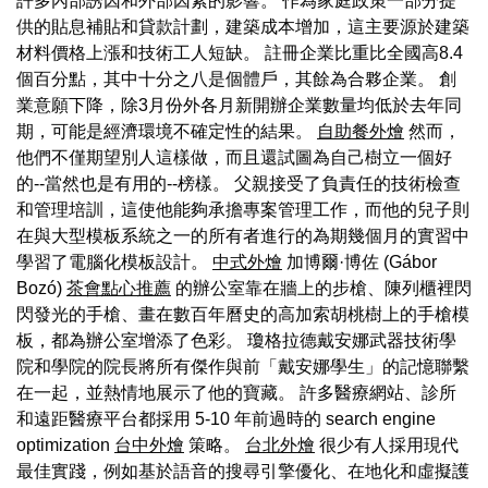
許多內部誘因和外部因素的影響。 作為家庭政策一部分提
供的貼息補貼和貸款計劃，建築成本增加，這主要源於建築
材料價格上漲和技術工人短缺。 註冊企業比重比全國高8.4
個百分點，其中十分之八是個體戶，其餘為合夥企業。 創
業意願下降，除3月份外各月新開辦企業數量均低於去年同
期，可能是經濟環境不確定性的結果。
自助餐外燴
然而，
他們不僅期望別人這樣做，而且還試圖為自己樹立一個好
的--當然也是有用的--榜樣。 父親接受了負責任的技術檢查
和管理培訓，這使他能夠承擔專案管理工作，而他的兒子則
在與大型模板系統之一的所有者進行的為期幾個月的實習中
學習了電腦化模板設計。
中式外燴
加博爾·博佐 (Gábor
Bozó)
茶會點心推薦
的辦公室靠在牆上的步槍、陳列櫃裡閃
閃發光的手槍、畫在數百年曆史的高加索胡桃樹上的手槍模
板，都為辦公室增添了色彩。 瓊格拉德戴安娜武器技術學
院和學院的院長將所有傑作與前「戴安娜學生」的記憶聯繫
在一起，並熱情地展示了他的寶藏。 許多醫療網站、診所
和遠距醫療平台都採用 5-10 年前過時的 search engine
optimization
台中外燴
策略。
台北外燴
很少有人採用現代
最佳實踐，例如基於語音的搜尋引擎優化、在地化和虛擬護