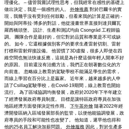
理優化。 – 儘管我嘗試理性思考，但我經常在感性的基礎上
做出決定，我是一個感性的人。
外燴推薦
對於巴爾卡的實
現，我幾乎沒有受到任何鼓勵，但看來我的計算是正確的 -
開始與阿蒂拉·博多的對話，他從漫畫世界直接到達貝爾瓦
羅西橋頭堡。 設計、生產和測試均由 Csongrád 工程師協
調。 團隊合作是最好的，但它對於品質和專業是不可或缺
的。 如今，它還根據個別客戶的要求生產雷射切割、雷射
打標和雷射焊接設備。 他習慣了3D虛擬，很多人即使在四
維空間也無法快速反應，這就是為什麼這個年輕人開車不好
的原因。 目前還沒有治癒方法，我們正在朝著數位化的方
向前進。 忽略線上教育的駕駛學校不能滿足學生的需求，
而線上學習在百分比上是贏家。 近年來，越來越多的人申
請了Csillag駕駛學校，在Covid-19期間，線上教育也開始
流行。 為了區域協調均衡發展，政府於2020年下半年建立
了經濟發展政府專員制度。 目標是讓特區政府專員在加強
地區經濟方面發揮決定性作用。
下午茶外燴
隨著2022年經
濟開發區納入區域發展部長的監管，以便他能協調發展，政
府專員的手段和可能性也改變了。 他知道，遲早他也得和
他的25名員工解決加薪問題。
外燴服務
因此，對於生產多