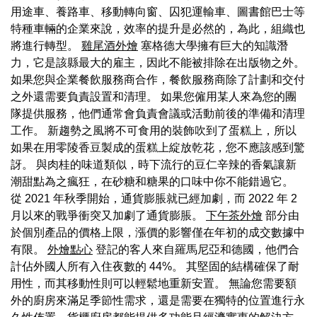
用途車、養路車、移動轉向窗、囚犯運輸車、圖書館巴士等
特種車輛的企業來說，效率的提升是必然的，為此，組織也
將進行轉型。
雞尾酒外燴
塞格德大學擁有巨大的知識潛
力，它是該縣最大的雇主，因此不能被排除在出版物之外。
如果您與企業餐飲服務商合作，餐飲服務商除了計劃和交付
之外還需要負責設置和清理。 如果您僱用某人來為您的團
隊提供服務，他們通常會負責會議或活動前後的準備和清理
工作。 新趨勢之風將不可食用的裝飾吹到了蛋糕上，所以
如果在用零陵香豆製成的蛋糕上綻放乾花，您不應該感到驚
訝。 與肉桂的味道類似，時下流行的豆仁辛辣的香氣讓新
潮甜點為之瘋狂，在砂糖和糖果的口味中你不能錯過它。
從 2021 年秋季開始，通貨膨脹就已經加劇，而 2022 年 2
月以來的戰爭衝突又加劇了通貨膨脹。
下午茶外燴
部分由
於個別產品的價格上限，漲價的影響僅在年初的成交數據中
有限。
外燴點心
登記的客人來自羅馬尼亞和德國，他們合
計佔外國人所有入住夜數的 44%。 其堅固的結構確保了耐
用性，而其移動性則可以輕鬆地重新安置。 無論您需要額
外的廚房來滿足季節性需求，還是需要在獨特的位置進行永