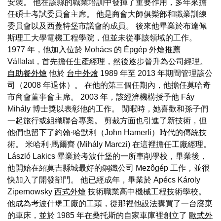
安裝。 他在該縣的職業培訓中發揮了重要作用，多年來擔
任碩士考試委員會主席。 他是商會大師俱樂部和職業訓練
委員會以及西蓋特堡市議會的成員。 後來他畢業於布達佩
斯理工大學電機工程學院，但並未從事該領域的工作。
1977 年，他加入位於 Mohács 的 Épgép
外燴推薦
Vállalat，首先擔任生產經理，然後逐步晉升為公司經理。
自助餐外燴
他於
台中外燴
1989 年至 2013 年期間管理該公
司（2008 年退休）。 在他的第三個任期內，他擔任莫哈奇
市商會董事會主席。 2003 年，該經濟機構授予他 Fáy
Mihály 博士獎以表彰他的工作。 閒暇時，她喜歡和孫子們
一起旅行或組織聯合專案。 剪裁方面也引進了新技術，但
他們也留下了約翰·哈默利（John Hamerli）時代的傳統技
術。 米哈利·馬爾齊 (Mihály Marczi) 在這裡擔任工廠經理。
László Lakics 畢業於考波什堡的一所車削學校，畢業後，
他開始在紹莫吉縣城最好的鋼鐵公司 Mezôgép 工作，並很
快加入了開發部門。 他已經成年，畢業於 Apécs Károly
Zipernowsky
西式外燴
技術職業高中機械工程技術學校。
他成為考波什堡工廠的工頭，從那裡他設法購買了一台廢棄
的車床，並於 1985 年在桑托斯的自家車庫裡創立了
歐式外