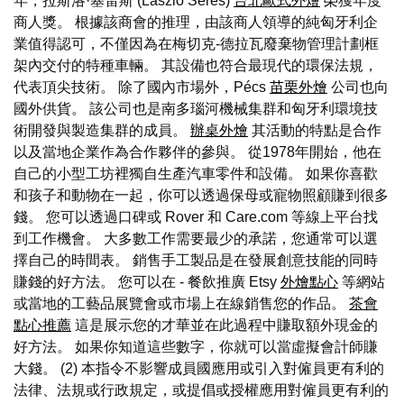
年，拉斯洛·塞雷斯 (László Seres)
台北歐式外燴
榮獲年度
商人獎。 根據該商會的推理，由該商人領導的純匈牙利企
業值得認可，不僅因為在梅切克-德拉瓦廢棄物管理計劃框
架內交付的特種車輛。 其設備也符合最現代的環保法規，
代表頂尖技術。 除了國內市場外，Pécs
苗栗外燴
公司也向
國外供貨。 該公司也是南多瑙河機械集群和匈牙利環境技
術開發與製造集群的成員。
辦桌外燴
其活動的特點是合作
以及當地企業作為合作夥伴的參與。 從1978年開始，他在
自己的小型工坊裡獨自生產汽車零件和設備。 如果你喜歡
和孩子和動物在一起，你可以透過保母或寵物照顧賺到很多
錢。 您可以透過口碑或 Rover 和 Care.com 等線上平台找
到工作機會。 大多數工作需要最少的承諾，您通常可以選
擇自己的時間表。 銷售手工製品是在發展創意技能的同時
賺錢的好方法。 您可以在 - 餐飲推廣 Etsy
外燴點心
等網站
或當地的工藝品展覽會或市場上在線銷售您的作品。
茶會
點心推薦
這是展示您的才華並在此過程中賺取額外現金的
好方法。 如果你知道這些數字，你就可以當虛擬會計師賺
大錢。 (2) 本指令不影響成員國應用或引入對僱員更有利的
法律、法規或行政規定，或提倡或授權應用對僱員更有利的