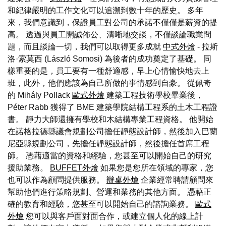
和紀律嚴明的工作文化可以追溯到數十年的歷史。 多年
來，我們意識到，保證員工對公司的承諾不僅僅是薪資的提
高。 透過與員工開誠佈公、清晰地交談，不僅談論職業問
題，而且談論一切，我們可以取得更多成就
中式外燴
- 拉斯
洛·索莫西 (László Somosi) 為後者的成功奠定了基礎。 同
樣重要的是，員工要有一種舒適感，早上心情愉快地去上
班，此外，他們應該為自己所做的事情感到自豪。 從佩奇
的 Mihály Pollack
歐式外燴
建築工程技術學校畢業後，
Péter Rabb 獲得了 BME 建築學院結構工程系的土木工程證
書。 靜力大師還擁有學校和木結構專業工程資格。 他開始
在諾格拉德縣議會規劃公司擔任靜態設計師，然後加入巴蘭
尼亞縣規劃公司，先擔任靜態設計師，然後擔任首席工程
師。 憑藉適當的資格和經驗，您甚至可以開始自己的研究
援助業務。
BUFFET外燴
如果您是您所在領域的專家，您
也可以作為顧問提供服務。
辦桌外燴
企業經常聘請顧問來
幫助他們進行策略規劃、營運和業務的其他方面。 憑藉正
確的教育和經驗，您甚至可以開始自己的諮詢業務。
歐式
外燴
您可以與客戶面對面合作，或建立個人化的線上計