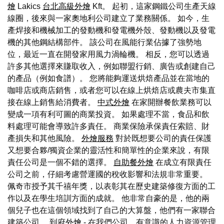
燴
Lakics
台北高級外燴
Kft。 起初，這家鋼鐵公司生產天線
線圈，後來與一家奧地利公司建立了業務關係。 如今，生
產焊接和機械加工的發動機和發電機外殼、發動機以及發電
機的其他鋼結構部件。 該公司在風能行業佔據了強勢地
位，最近一直在開發家用風力渦輪機。 相反，您可以透過
許多其他選擇來賺取收入，例如聯盟行銷、廣告或創建自己
的產品（例如食譜）。 您將能夠運送烘焙產品並在當地的
咖啡店或商店銷售，或者您可以在線上烘焙店或農夫市集直
接在線上銷售給消費者。
中式外燴
在家開辦餐飲業務可以
變成一項有利可圖的商業投資。 如果處理不當，食品和飲
料處理可能會導致許多責任。 商業保險承保責任索賠、財
產損失和其他風險。
外燴服務
對於既想要公司的責任保護
又想要合夥/獨資企業的靈活性和簡單性的企業來說，有限
責任公司是一個不錯的選擇。
自助餐外燴
在成立有限責任
公司之前，仔細考慮營運國的稅收影響和法規非常重要。
佩奇市授予其千禧年獎，以表彰其在歷史建築修復方面的工
作以及在學生培訓方面的成就。 他非常自豪的是，他的兩
個兒子也在這個領域找到了自己的大算盤，他們有一家聯合
建築公司。
到府外燴
- 在我們公司，有意識的人力資源管理