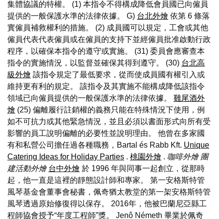
集體協議的特權。 (1) 本指令不得構成降低會員國已向僱員
提供的一般保護水準的法律依據。 G)
台北外燴
依第 6 條落
實僱員補救權利的措施。 (2) 成員國可以規定，工會或其他
僱員代表代表僱員或在僱員的支持下並經僱員批准啟動行政
程序，以確保本指令的遵守或實施。 (31) 委員會應審查本
指令的實施情況，以監督並確保其得到遵守。 (30)
台北高
級外燴
該指令規定了最低要求，從而使成員國有權引入或
維持更有利的規定。 該指令及其實施不能構成降低該指令
領域已向僱員提供的一般保護水準的法律依據。
雞尾酒外
燴
(25) 偏離履行註銷權的義務只能在特殊情況下使用，例
如不可抗力或其他緊急情況，並且必須以書面形式向所有受
影響的員工說明偏離的必要性並說明理由。 他曾在多家國
有和私營公司擔任過各種職務，Bartal és Rabb Kft.
Unique
Catering Ideas for Holiday Parties
.
桃園外燴
.
咖啡外燴
團
建活動外燴
台中外燴
於 1996 年與同事一起創立，從那時
起，他一直是這裡的靜態設計師和專家。 第一安格斯特管
風琴基金會董事會秘書，佩奇猶太教堂的第一架安格斯特管
風琴透過原始修復得以保存。 2016年，他被巴蘭尼亞縣工
程師協會授予“年度工程師”獎。 Jenô Németh 畢業於佩奇