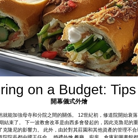
ring on a Budget: Tips
開幕儀式外燴
加強母寺和分院之間的關係。 12世紀初，修道院開始衰落，後來在住持
盛時期結束了。 下一波教會改革是由西多會發起的，因此克魯尼
了克隆尼的影響力。 此外，由於對其莊園和其他資產的管理不
修道院院長都由國王任命。
婚禮外燴
餐廳、廚房、倉庫和圖書館