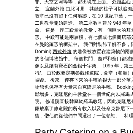
罪、天堂之河等等，都出現在上面。
外燴點心
立。
宜蘭外燴
由此可見，其餘的柱子可以追溯
教堂已沒有留下任何痕跡，在 10 世紀中葉，
二世教堂開始建造。 第二座教堂建於 948 年至 98
象。 這是一座三殿堂的教堂，有一個巨大的耳
形。 中殿可能是兩層樓，有七個或七個商店部
在曼陀羅形的框架中。 我們對裝飾了解不多
Domini)
西式外燴
的雕像被放置在建築物的兩個
的各個博物館中。 每個拱門、窗戶和簷口都裝
像以及鑲有寶石的金銀十字架。 1095 年，
特/。 由於政要定期參觀修道院，食堂（餐廳
被毀。 後來，倖存下來的手稿的很大一部分落
物館也保存有大量來自克隆尼的手稿。 Booking.co
斷增多，克隆尼的主教堂在一個世紀內以羅馬
院。 修道院直接隸屬於羅馬教廷，因此克隆尼
廉放棄了修道院的所有收入以及任命克魯尼下
後，僧侶們從他們中間選出了一位領袖。
- 料
Party Catering on a B