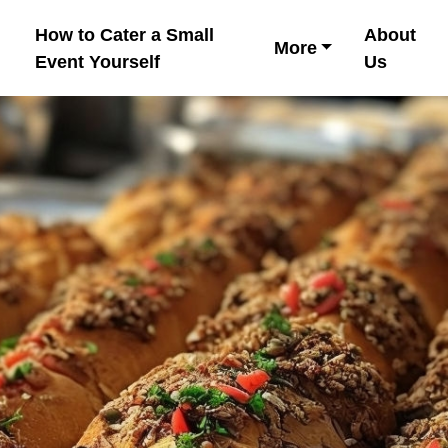
How to Cater a Small
About
More
Event Yourself
Us