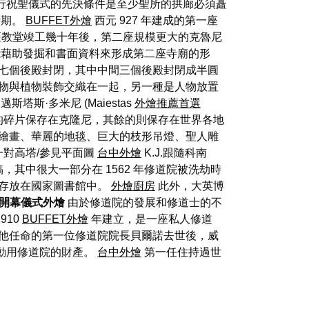
舉行祝聖儀式的先決條件是至少聖所的拱廊必須矗
時期。
BUFFET外燴
西元 927 年建成的第一座
一座教堂竣工幾十年後，第二座規模更大的克魯尼
藉助發掘和書面資料來形成第二座寺廟的形
由七個後殿封閉，其中中間三個後殿封閉成半圓
人物與植物裝飾交織在一起，另一種是人物放置
邁斯塔斯·多米尼 (Maiestas
外燴推薦首選
存的碎片保存在克隆尼，其餘的則保存在世界各地
、繪畫、華麗的地毯、巨大的枝形吊燈、聖人雕
一對高塔/參見平面圖
台中外燴
K.J.跟隨科南
其中很大一部分在 1562 年修道院被洗劫時
本存放在國家圖書館中。
外燴廚房
此外，大英博
開幕儀式外燴
由於修道院的發展和修道士的不
910
BUFFET外燴
年建立，是一座私人修道
在他任命的第一位修道院院長貝爾諾去世後，威
動用修道院的財產。
台中外燴
第一任住持過世