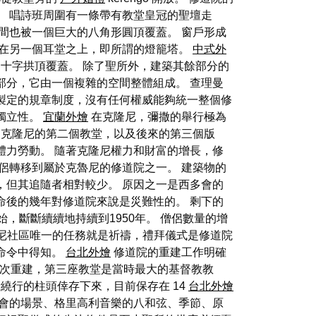
。 唱詩班周圍有一條帶有教堂皇冠的聖壇走
間也被一個巨大的八角形圓頂覆蓋。 窗戶形成
在另一個耳堂之上，即所謂的燈籠塔。
中式外
十字拱頂覆蓋。 除了聖所外，建築其餘部分的
部分，它由一個複雜的空間整體組成。 查理曼
製定的規章制度，沒有任何權威能夠統一整個修
獨立性。
宜蘭外燴
在克隆尼，彌撒的舉行極為
 克隆尼的第二個教堂，以及後來的第三個版
體力勞動。 隨著克隆尼權力和財富的增長，修
侶轉移到屬於克魯尼的修道院之一。 建築物的
，但其追隨者相對較少。 原因之一是西多會的
命後的幾年對修道院來說是災難性的。 剩下的
開始，斷斷續續地持續到1950年。 僧侶數量的增
尼社區唯一的任務就是祈禱，禮拜儀式是修道院
命令中得知。
台北外燴
修道院的重建工作明確
三次重建，第三座教堂是當時最大的基督教教
繞行的柱頭倖存下來，目前保存在 14
台北外燴
教會的場景、格里高利音樂的八和弦、季節、原