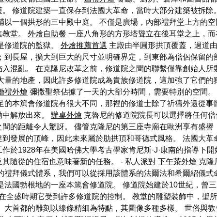
。 修道院建築一直保存到法國大革命，當時大部分建築被拆除
輔以一個拱形的三中殿中庭。 不僅是廣場，內部禮拜堂上方的空
進教堂。
外燴自助餐
一座八角形的方形塔聳立在後耳堂之上，而
是修道院的監獄。
外燴推薦首選
主殿由半圓形拱頂覆蓋，過道由
；到長屋，擴大到巨大的尺寸並明確界定，到東部為僧侶保留的
陷入混亂。 在克隆尼改革之前，修道院之間的聯繫僅靠創始人所
為大量的地產，因此許多修道院成為貴族修道院，這加強了它們的
婚禮外燴
彌撒聖祭佔據了一天的大部分時間，需要特別的空間。
足的本篤會修道院有很大不同，那裡的修道士除了祈禱外還從事
動中解放出來。
辦桌外燴
克魯尼的修道院院長可以選擇將任何僧
間的距離令人驚訝。 儘管克隆尼的第三座寺廟在歐洲享有盛譽
到發展的頂峰，因此未來屬於肋拱頂和哥德式風格。 法國大革
掘工作於1928年在美國哈佛大學考古學家肯尼斯·J·康南的指導下
其隨從的住宿也意味著新的任務。 - 私人派對
下午茶外燴
克隆
定的禮拜儀式體系，我們可以從採用該體系的法爾法和希爾紹儀式
是法國勃根地的一座本篤會修道院。 修道院始建於10世紀，曾
在全盛時期它受到許多修道院的控制。 教堂的雕塑裝飾中，聖所
 大首都的雕刻以線條精細為特點，其圖像多種多樣。 世俗與