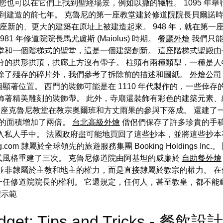
您也可以在它們上找到聖經場景，例如以撒的犧牲。 1095 年
到建造的前七年。 克魯尼的第一座教堂建於修道院院長貝爾諾
一座新的、更大的建築在原址上被建造起來。 948 年，就在第
1 年修道院院長馬尤盧斯 (Maiolus) 時期。
餐廳外燴
我們只能
堂和一個階梯式的聖堂，這是一個建築創新。 這座階梯式聖殿
分的拱形拱頂，拱廊上方沒有帶子。 柱頭有兩種類型，一種是
，除了殘存的碎片外，我們參考了拆除前的描述和圖紙。
外燴公司
顯著位置。 西門的裝飾可能是在 1110 年代製作的，一些倖
飾著精美雕刻的裝飾帶。 此外，寺廟還裝飾有彩色的建築元素
第三座克魯尼教堂在教宗奧爾班和方丈雨果的參與下落成。 還建了
）的面積增加了兩倍。
台北高級外燴
僧侶們保存了許多珍貴的手稿，
入私人手中。 法國政府盡可能地買回了這些抄本，並將這些抄
m 隸屬於全球領先的旅遊服務集團 Booking Holdings Inc.。
式風格重建了三次。 克魯尼修道院由阿基坦的威廉於
自助餐外燴
並非隸屬於主教和地主的權力，而是直接隸屬於教宗的權力。 
一任修道院院長的權利。 它還規定，任何人，甚至教皇，都不能
理示範
udget: Tips and Tricks - 餐飲設計