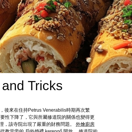
 and Tricks
Petrus Venerabilis時期再次繁
的重要性下降了，它與所屬修道院的關係也變得更
合理，該寺院出現了嚴重的財務問題。
外燴廚房
都從教堂旁的
戶外婚禮
kerengő 開放。 修道院的