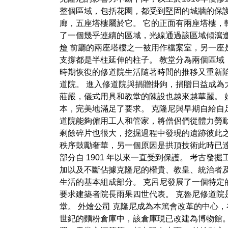
整個區域，包括花園，都受到堅固的城牆的保護
廊，五座塔樓屬於它。 它的正面有兩座塔樓，
了一個幾乎連續的區域，光線通過該區域傾瀉
燴
前廳的兩座塔樓之一被用作檔案室，另一座
支撐都是半柱延伸的柱子。 教堂分為兩個區域
時期恢復的修道院生活隨著時間的推移又重新
道院。 進入修道院與捐贈掛鉤，捐贈日益成
莊嚴，儀式用具和教堂的陳設也越來越華麗。
本，完美地滿足了要求。 克隆尼與早期自給自
道院能夠僱用工人和管家，將僧侶們從體力勞
剩餘碎片也很大，挖掘過程中發現的遺跡彼此之
秩序鼓勵奢華，另一個原因是拱頂技術此時已達
部分自 1901 年以來一直受到保護。 考古發
加以及不斷佔據克隆尼的權貴、教皇、統治者及
生活的基本組成部分。 克呂尼發展了一個特
要求建築者院長雨果四世代表。 克魯尼修道院
堂。
外燴公司
克隆尼成為本篤會改革的中心，
世紀的麵粉倉庫中，該倉庫現已改建為博物館。