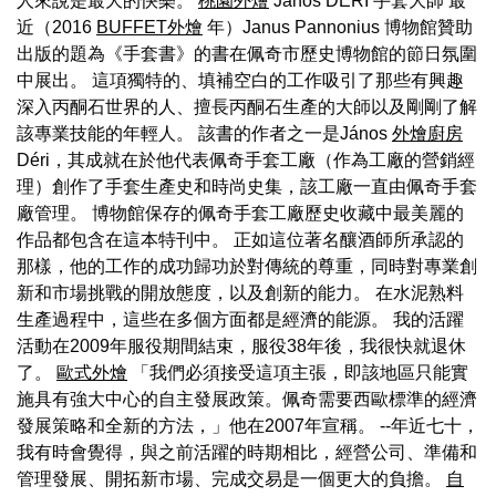
人來說是最大的快樂。
桃園外燴
János DÉRI 手套大師 最
近（2016
BUFFET外燴
年）Janus Pannonius 博物館贊助
出版的題為《手套書》的書在佩奇市歷史博物館的節日氛圍
中展出。 這項獨特的、填補空白的工作吸引了那些有興趣
深入丙酮石世界的人、擅長丙酮石生產的大師以及剛剛了解
該專業技能的年輕人。 該書的作者之一是János
外燴廚房
Déri，其成就在於他代表佩奇手套工廠（作為工廠的營銷經
理）創作了手套生產史和時尚史集，該工廠一直由佩奇手套
廠管理。 博物館保存的佩奇手套工廠歷史收藏中最美麗的
作品都包含在這本特刊中。 正如這位著名釀酒師所承認的
那樣，他的工作的成功歸功於對傳統的尊重，同時對專業創
新和市場挑戰的開放態度，以及創新的能力。 在水泥熟料
生產過程中，這些在多個方面都是經濟的能源。 我的活躍
活動在2009年服役期間結束，服役38年後，我很快就退休
了。
歐式外燴
「我們必須接受這項主張，即該地區只能實
施具有強大中心的自主發展政策。佩奇需要西歐標準的經濟
發展策略和全新的方法，」他在2007年宣稱。 --年近七十，
我有時會覺得，與之前活躍的時期相比，經營公司、準備和
管理發展、開拓新市場、完成交易是一個更大的負擔。
自