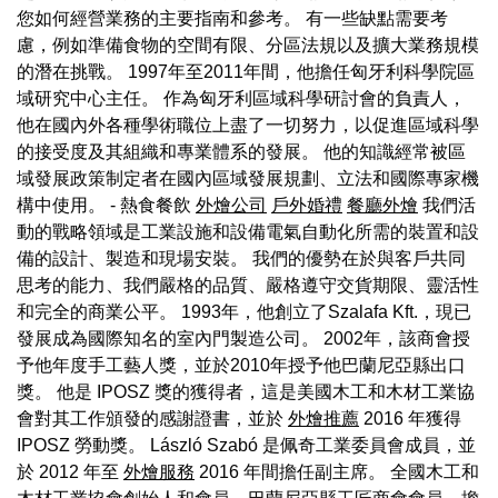
您如何經營業務的主要指南和參考。 有一些缺點需要考
慮，例如準備食物的空間有限、分區法規以及擴大業務規模
的潛在挑戰。 1997年至2011年間，他擔任匈牙利科學院區
域研究中心主任。 作為匈牙利區域科學研討會的負責人，
他在國內外各種學術職位上盡了一切努力，以促進區域科學
的接受度及其組織和專業體系的發展。 他的知識經常被區
域發展政策制定者在國內區域發展規劃、立法和國際專家機
構中使用。 - 熱食餐飲
外燴公司
戶外婚禮
餐廳外燴
我們活
動的戰略領域是工業設施和設備電氣自動化所需的裝置和設
備的設計、製造和現場安裝。 我們的優勢在於與客戶共同
思考的能力、我們嚴格的品質、嚴格遵守交貨期限、靈活性
和完全的商業公平。 1993年，他創立了Szalafa Kft.，現已
發展成為國際知名的室內門製造公司。 2002年，該商會授
予他年度手工藝人獎，並於2010年授予他巴蘭尼亞縣出口
獎。 他是 IPOSZ 獎的獲得者，這是美國木工和木材工業協
會對其工作頒發的感謝證書，並於
外燴推薦
2016 年獲得
IPOSZ 勞動獎。 László Szabó 是佩奇工業委員會成員，並
於 2012 年至
外燴服務
2016 年間擔任副主席。 全國木工和