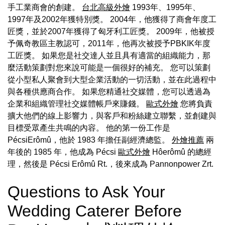
手工業商會的創建。
台北高級外燴
1993年、1995年、
1997年及2002年獲特別獎。 2004年，他獲得了商會年度工
匠獎，並於2007年獲得了匈牙利工匠獎。 2009年，他被授
予佩奇教區主教認可，2011年，他再次被授予PBKIK年度
工匠獎。 如果您是社交達人並且具有適當的組織能力，那
麼活動策劃對您來說可能是一個很好的補充。 您可以策劃
從小型私人聚會到大型企業活動的一切活動，並在此過程中
與各種供應商合作。 如果您精通社交媒體，您可以透過為
企業和組織管理社交媒體帳戶來賺錢。
歐式外燴
您將負責
擴大他們的線上影響力，與客戶和粉絲建立聯繫，並創建與
目標受眾產生共鳴的內容。 他的第一份工作是
PécsiErômû，他於 1983 年擔任副經濟總監。
外燴推薦
兩
年後的 1985 年，他成為 Pécsi
歐式外燴
Hôerômû 的總經
理，然後是 Pécsi Erômû Rt.，後來成為 Pannonpower Zrt.
Questions to Ask Your
Wedding Caterer Before