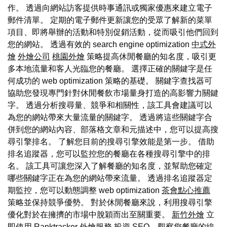
作。 透過向網站訪客提供時事通訊或獨家優惠來建立電子
郵件清單。 定期的電子郵件更新讓您的受眾了解新的菜單
項目、即將舉辦的活動和特別促銷活動，從而吸引他們回到
您的網站。 透過有效的 search engine optimization
中式外
燴
外燴公司
桃園外燴
策略提高休閒餐廳的知名度，吸引更
多本地流量和客人光臨您的餐廳。 選擇正確的關鍵字是任
何成功的 web optimization 策略的基礎。 關鍵字查找器可
協助您發現專門針對休閒餐飲市場量身打造的高影響力關鍵
字。 透過分析搜尋量、競爭和相關性，該工具會建議可以
為您的網站帶來大量流量的關鍵字。 透過將這些關鍵字合
併到您的網站內容、部落格文章和元描述中，您可以提高搜
尋引擎排名。 了解您目前的搜尋引擎效能是第一步。 借助
排名追蹤器，您可以監控您的餐廳在各種搜尋引擎中的排
名。 該工具可讓您深入了解餐廳的知名度，並幫助您確定
哪些關鍵字正在為您的網站帶來流量。 透過排名追蹤器定
期監控，您可以動態調整 web optimization
茶會點心推薦
策略並保持競爭優勢。 對於休閒餐廳來說，利用搜尋引擎
優化對於在擁擠的市場中脫穎而出至關重要。
新竹外燴
立
即使用 Ranktracker
外燴服務
投資 SEO，觀察您餐廳的線