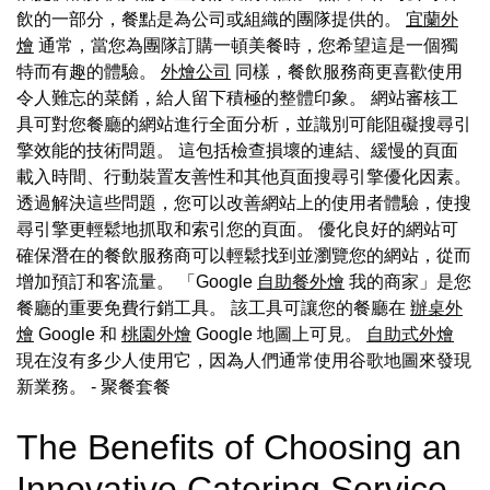
飲的一部分，餐點是為公司或組織的團隊提供的。
宜蘭外
燴
通常，當您為團隊訂購一頓美餐時，您希望這是一個獨
特而有趣的體驗。
外燴公司
同樣，餐飲服務商更喜歡使用
令人難忘的菜餚，給人留下積極的整體印象。 網站審核工
具可對您餐廳的網站進行全面分析，並識別可能阻礙搜尋引
擎效能的技術問題。 這包括檢查損壞的連結、緩慢的頁面
載入時間、行動裝置友善性和其他頁面搜尋引擎優化因素。
透過解決這些問題，您可以改善網站上的使用者體驗，使搜
尋引擎更輕鬆地抓取和索引您的頁面。 優化良好的網站可
確保潛在的餐飲服務商可以輕鬆找到並瀏覽您的網站，從而
增加預訂和客流量。 「Google
自助餐外燴
我的商家」是您
餐廳的重要免費行銷工具。 該工具可讓您的餐廳在
辦桌外
燴
Google 和
桃園外燴
Google 地圖上可見。
自助式外燴
現在沒有多少人使用它，因為人們通常使用谷歌地圖來發現
新業務。
- 聚餐套餐
The Benefits of Choosing an
Innovative Catering Service -