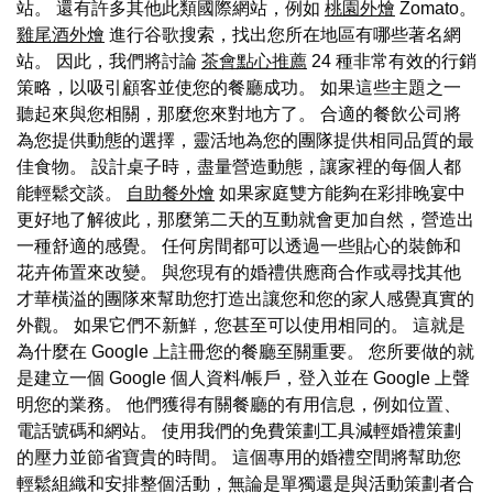
站。 還有許多其他此類國際網站，例如
桃園外燴
Zomato。
雞尾酒外燴
進行谷歌搜索，找出您所在地區有哪些著名網
站。 因此，我們將討論
茶會點心推薦
24 種非常有效的行銷
策略，以吸引顧客並使您的餐廳成功。 如果這些主題之一
聽起來與您相關，那麼您來對地方了。 合適的餐飲公司將
為您提供動態的選擇，靈活地為您的團隊提供相同品質的最
佳食物。 設計桌子時，盡量營造動態，讓家裡的每個人都
能輕鬆交談。
自助餐外燴
如果家庭雙方能夠在彩排晚宴中
更好地了解彼此，那麼第二天的互動就會更加自然，營造出
一種舒適的感覺。 任何房間都可以透過一些貼心的裝飾和
花卉佈置來改變。 與您現有的婚禮供應商合作或尋找其他
才華橫溢的團隊來幫助您打造出讓您和您的家人感覺真實的
外觀。 如果它們不新鮮，您甚至可以使用相同的。 這就是
為什麼在 Google 上註冊您的餐廳至關重要。 您所要做的就
是建立一個 Google 個人資料/帳戶，登入並在 Google 上聲
明您的業務。 他們獲得有關餐廳的有用信息，例如位置、
電話號碼和網站。 使用我們的免費策劃工具減輕婚禮策劃
的壓力並節省寶貴的時間。 這個專用的婚禮空間將幫助您
輕鬆組織和安排整個活動，無論是單獨還是與活動策劃者合