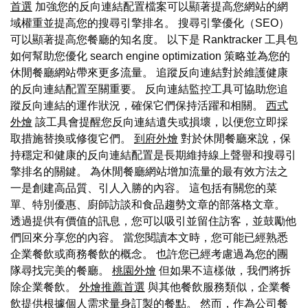
首選
加強您的反向連結配置檔案可以顯著提高您網站的網
域權重並提高您的搜尋引擎排名。 搜尋引擎優化（SEO）
可以顯著提高您餐廳的知名度。 以下是 Ranktracker 工具包
如何幫助您優化 search engine optimization 策略並為您的
休閒餐廳網站帶來更多流量。 追蹤反向連結對於維護健康
的反向連結配置至關重要。 反向連結監控工具可協助您追
蹤反向連結的運作狀況，確保它們保持活躍和相關。
西式
外燴
該工具會提醒您反向連結遺失或損壞，以便您立即採
取措施替換或修復它們。
到府外燴
對於休閒餐廳來說，保
持穩定和健康的反向連結配置是長期維持線上聲譽和搜尋引
擎排名的關鍵。 為休閒餐廳網站增加流量的最有效方法之
一是創建高品質、引人入勝的內容。 這包括有關您的菜
單、特別優惠、廚師訪談和食品趨勢文章的部落格文章。
透過提供有價值的訊息，您可以吸引並留住訪客，並鼓勵他
們回來分享您的內容。 當您閱讀本文時，您可能已經熟悉
企業餐飲或商務餐飲的概念。 也許您已經考慮過為您的團
隊尋找完美的餐廳。
桃園外燴
但如果不這樣做，我們將拆
除企業餐飲。
外燴推薦首選
與其他餐飲服務類似，企業餐
飲提供根據個人需求量身訂製的餐點。 然而，作為公司餐