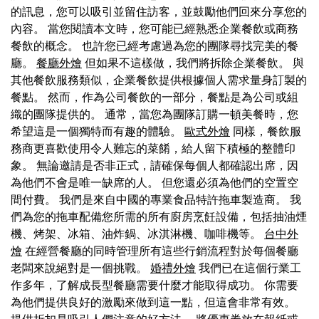
的訊息，您可以吸引並留住訪客，並鼓勵他們回來分享您的
內容。 當您閱讀本文時，您可能已經熟悉企業餐飲或商務
餐飲的概念。 也許您已經考慮過為您的團隊尋找完美的餐
廳。
餐廳外燴
但如果不這樣做，我們將拆除企業餐飲。 與
其他餐飲服務類似，企業餐飲提供根據個人需求量身訂製的
餐點。 然而，作為公司餐飲的一部分，餐點是為公司或組
織的團隊提供的。 通常，當您為團隊訂購一頓美餐時，您
希望這是一個獨特而有趣的體驗。
歐式外燴
同樣，餐飲服
務商更喜歡使用令人難忘的菜餚，給人留下積極的整體印
象。 無論邀請是否非正式，請確保每個人都確認出席，因
為他們不會是唯一缺席的人。 但您還必須為他們的空置空
間付費。 我們是來自中國的專業食品特許拖車製造商。 我
們為您的拖車配備您所需的所有廚房烹飪設備，包括抽油煙
機、烤架、冰箱、油炸鍋、冰淇淋機、咖啡機等。
台中外
燴
在經營餐廳的同時管理所有這些行銷流程對於每個餐廳
老闆來說絕對是一個挑戰。
婚禮外燴
我們已在這個行業工
作多年，了解成長型餐廳需要什麼才能取得成功。 你需要
為他們提供良好的激勵來做到這一點，但這會非常有效。