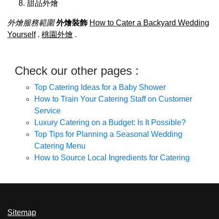
甜品外燴
外燴服務範圍
外燴裝飾
How to Cater a Backyard Wedding
Yourself
.
桃園外燴
.
Check our other pages :
Top Catering Ideas for a Baby Shower
How to Train Your Catering Staff on Customer
Service
Luxury Catering on a Budget: Is It Possible?
Top Tips for Planning a Seasonal Wedding
Catering Menu
How to Source Local Ingredients for Catering
Sitemap