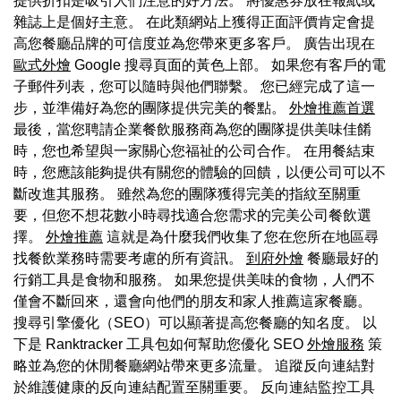
提供折扣是吸引人們注意的好方法。 將優惠券放在報紙或
雜誌上是個好主意。 在此類網站上獲得正面評價肯定會提
高您餐廳品牌的可信度並為您帶來更多客戶。 廣告出現在
歐式外燴
Google 搜尋頁面的黃色上部。 如果您有客戶的電
子郵件列表，您可以隨時與他們聯繫。 您已經完成了這一
步，並準備好為您的團隊提供完美的餐點。
外燴推薦首選
最後，當您聘請企業餐飲服務商為您的團隊提供美味佳餚
時，您也希望與一家關心您福祉的公司合作。 在用餐結束
時，您應該能夠提供有關您的體驗的回饋，以便公司可以不
斷改進其服務。 雖然為您的團隊獲得完美的指紋至關重
要，但您不想花數小時尋找適合您需求的完美公司餐飲選
擇。
外燴推薦
這就是為什麼我們收集了您在您所在地區尋
找餐飲業務時需要考慮的所有資訊。
到府外燴
餐廳最好的
行銷工具是食物和服務。 如果您提供美味的食物，人們不
僅會不斷回來，還會向他們的朋友和家人推薦這家餐廳。
搜尋引擎優化（SEO）可以顯著提高您餐廳的知名度。 以
下是 Ranktracker 工具包如何幫助您優化 SEO
外燴服務
策
略並為您的休閒餐廳網站帶來更多流量。 追蹤反向連結對
於維護健康的反向連結配置至關重要。 反向連結監控工具