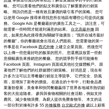
外燴
掌握這些資訊將幫助您了解並實施競爭對手的行銷策
略。 您可以查看他們的貼文和廣告以了解重要的行銷策
略。 簡訊仍然是一種有效且廉價的吸引客戶的策略。 您可
以使用 Google 搜尋來尋找您所在地區有哪些公司提供此服
務。 Google Ads 是餐廳最好的廣告工具之一。 請注意，可
能需要一些時間才能達到滿意的結果。
台北高級外燴
因
此，如果您為此搜尋查詢/關鍵字做廣告； “我所在城市最好
的餐廳”，你的餐廳就會出現在人們面前。 您需要做的第一
件事是在 Facebook
西式外燴
上建立企業頁面。 然後您可
以上傳一些您最好吃的飯菜的照片。 您還應該放置一些創
意橫幅廣告來推銷您的餐廳。 您的競爭對手很可能擁有
Facebook 頁面、Instagram 頁面或其他社交媒體帳戶。 跟
著他們了解他們的社群媒體行銷策略。 好消息是，現在有
許多方法可以主導餐廳行銷並主導競爭。 它們安全、防風
雨，並增加了新奇的價值。 在過去的十年中，行動食品產
業蓬勃發展，美食車和快閃餐廳贏得了世界各地城市熱切顧
客的大批追隨者。 參與與食物相關的社會活動，例如支持
農民、減少食物浪費、為窮人提供免費食物等。 本文的這
一部分對於擁有許多 55
外燴服務
台北歐式外燴
歲以上顧客