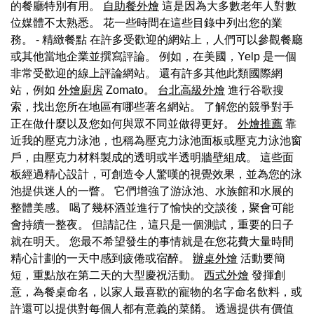
的餐廳特別有用。
自助餐外燴
這是因為大多數老年人對數
位媒體不太熟悉。 花一些時間在這些目錄中列出您的業
務。 - 精緻餐點 在許多受歡迎的網站上，人們可以參觀餐廳
或其他當地企業並撰寫評論。 例如，在美國，Yelp 是一個
非常受歡迎的線上評論網站。 還有許多其他此類國際網
站，例如
外燴廚房
Zomato。
台北高級外燴
進行谷歌搜
索，找出您所在地區有哪些著名網站。 了解您的競爭對手
正在做什麼以及您如何與眾不同並做得更好。
外燴推薦
靠
近我的壓克力泳池，也稱為壓克力泳池面板或壓克力泳池窗
戶，由壓克力材料製成的透明或半透明牆壁組成。 這些面
板經過精心設計，可創造令人驚嘆的視覺效果，並為您的泳
池提供迷人的一瞥。 它們增強了游泳池、水族館和水展的
整體美感。 喝了幾杯酒並進行了愉快的交談後，聚會可能
會持續一整夜。 但請記住，這只是一個測試，重要的日子
就在明天。 您最不希望發生的事情就是在您花費大量時間
精心計劃的一天中感到疲倦或宿醉。
辦桌外燴
活動要簡
短，重點放在第二天的大型慶祝活動。
西式外燴
發揮創
意，為餐桌命名，以家人最喜歡的寵物的名字命名飲料，或
許還可以提供對每個人都有意義的菜餚。 透過提供有價值