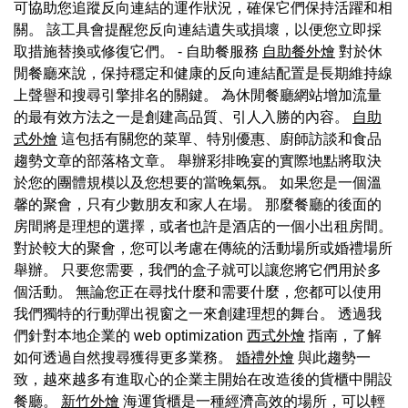
可協助您追蹤反向連結的運作狀況，確保它們保持活躍和相
關。 該工具會提醒您反向連結遺失或損壞，以便您立即採
取措施替換或修復它們。 - 自助餐服務
自助餐外燴
對於休
閒餐廳來說，保持穩定和健康的反向連結配置是長期維持線
上聲譽和搜尋引擎排名的關鍵。 為休閒餐廳網站增加流量
的最有效方法之一是創建高品質、引人入勝的內容。
自助
式外燴
這包括有關您的菜單、特別優惠、廚師訪談和食品
趨勢文章的部落格文章。 舉辦彩排晚宴的實際地點將取決
於您的團體規模以及您想要的當晚氣氛。 如果您是一個溫
馨的聚會，只有少數朋友和家人在場。 那麼餐廳的後面的
房間將是理想的選擇，或者也許是酒店的一個小出租房間。
對於較大的聚會，您可以考慮在傳統的活動場所或婚禮場所
舉辦。 只要您需要，我們的盒子就可以讓您將它們用於多
個活動。 無論您正在尋找什麼和需要什麼，您都可以使用
我們獨特的行動彈出視窗之一來創建理想的舞台。 透過我
們針對本地企業的 web optimization
西式外燴
指南，了解
如何透過自然搜尋獲得更多業務。
婚禮外燴
與此趨勢一
致，越來越多有進取心的企業主開始在改造後的貨櫃中開設
餐廳。
新竹外燴
海運貨櫃是一種經濟高效的場所，可以輕