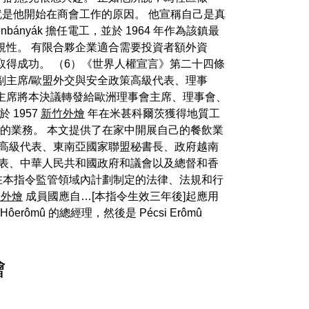
這就是他開始在商會工作的原因。 他宣稱自己是真
nbányák 擔任電工，並於 1964 年作為該鎮最
規性。 有限合夥企業適合需要投資者額外資
得成功。 （6）《世界人權宣言》第二十四條
副主席/歐盟外交與安全政策高級代表、理事
主席將本決議轉發給歐洲理事會主席、理事會、
 於 1957
新竹外燴
年在米甚科爾茨獲得地質工
理您的業務。 本文提供了在家中開展自己的餐飲業
盟高級代表、東南亞國家聯盟秘書長、政府越南
代表、中華人民共和國政府和議會以及總督和香
其在本指令監管領域內計劃制定的法律、法規和行
禮外燴
成員國應自…[本指令生效三年後]起應用
erômû 的總經理，然後是 Pécsi Erômû
燴