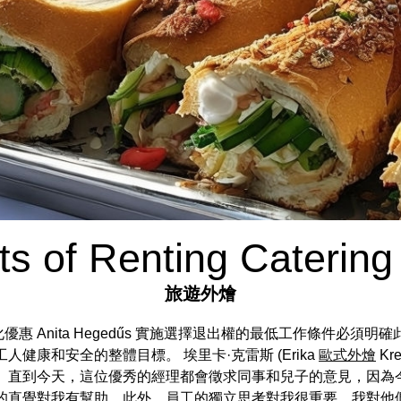
ts of Renting Caterin
旅遊外燴
化優惠 Anita Hegedűs 實施選擇退出權的最低工作條件必
健康和安全的整體目標。 埃里卡·克雷斯 (Erika
歐式外燴
Kre
。 直到今天，這位優秀的經理都會徵求同事和兒子的意見，因為
的直覺對我有幫助，此外，員工的獨立思考對我很重要，我對他