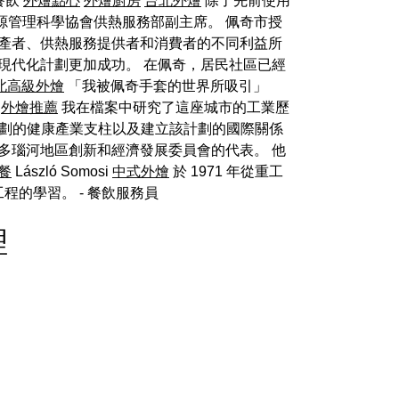
餐飲
外燴點心
外燴廚房
台北外燴
除了先前使用
源管理科學協會供熱服務部副主席。 佩奇市授
也涉及供熱生產者、供熱服務提供者和消費者的不同利益所
現代化計劃更加成功。 在佩奇，居民社區已經
北高級外燴
「我被佩奇手套的世界所吸引」
。
外燴推薦
我在檔案中研究了這座城市的工業歷
計劃的健康產業支柱以及建立該計劃的國際關係
多瑙河地區創新和經濟發展委員會的代表。 他
餐
László Somosi
中式外燴
於 1971 年從重工
工程的學習。
- 餐飲服務員
理