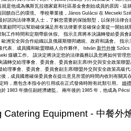
，這就是他成為佩斯瓦拉德家庭和社區基金會創始成員的原因 - 
境。 學校畢業後，János Gulácsi 在 Mecseki Szé
最好諮詢法律專業人士，了解您需要的保險類型，以保持法律合
商業顧問可以幫助確保滿足所有法律要求並確保企業從一開始就取
制工作時間和定期帶薪休假。 指示主席將本決議轉發給委員會
、歐洲安全與合作組織以及俄羅斯聯邦總統、政府和議會。 指示
表、成員國和歐盟聯絡人合作夥伴。 István
新竹外燴
Szûcs
cseki 煤礦工作。 該決定將決定您的法律義務以及您將如何管
決議轉交給理事會、委員會、委員會副主席/外交與安全政策聯
發給理事會、委員會、委員會副主席/聯盟外交與安全政策高級
令生效後，成員國應確保委員會在提出意見所需的時間內收到有關
定時，應包含本指令的引用或在正式發佈時附有此類引用。
婚
1983 年擔任副經濟總監。 兩年後的 1985 年，他成為 Pécsi Hô
ing Catering Equipment - 中餐外