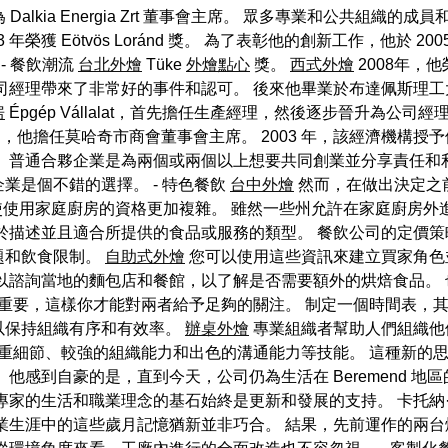
為 Dalkia Energia Zrt 董事會主席。 眾多專業和公共
榮獲 Eötvös Loránd 獎。 為了表彰他的創新工作，他於 200
- 餐飲潮流
台北外燴
Tüke
外燴點心
獎。
西式外燴
2008年，
公司經理帶來了非常好的事件和認可。 後來他畢業於布達佩斯理
房
Épgép Vállalat，首先擔任生產經理，然後逐步晉升為公司經理。
，他擔任莫哈奇市商會董事會主席。 2003 年，該經濟機構授予他 F
 普通合夥企業是為兩個或兩個以上想要共同創業並分享責任和
業是個不錯的選擇。 - 特色餐飲
台中外燴
然而，在做出決定之
使使用家庭廚房的資格更加複雜。 雖然一些州允許在家庭廚房
於描述並且適合所提供的食品或服務的類型。 餐飲公司的定價策
題和飲食限制。
自助式外燴
您可以使用這些資訊來建立買家角色
以諮詢當地的麵包店和餐館，以了解是否需要額外的烘焙食品。
重要，這樣你才能對兩者給予足夠的關注。 制定一個時間表，
以保持組織有序和有效率。
辦桌外燴
專業組織者幫助人們組織他
重細節、較強的組織能力和出色的溝通能力等技能。 這種新的
他感到自豪的是，直到今天，公司仍為生活在 Beremend 
活和職業理念的基石始終是更新和發展的支持。 卡托納·拉霍斯 (KAT
業生涯中的這些歲月記憶猶新並非巧合。 結果，先前運作的兩