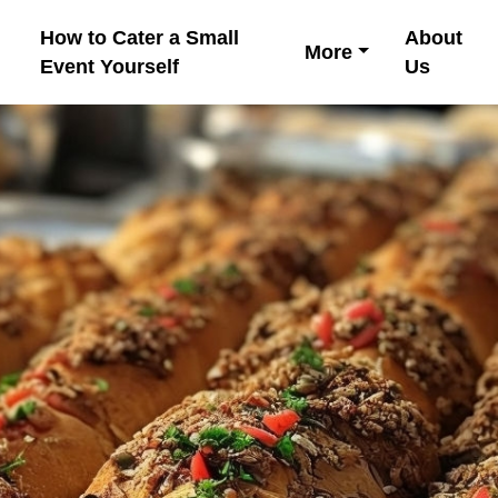
How to Cater a Small
About
More
Event Yourself
Us