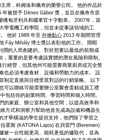
組織的成員和主席，科姆洛和佩奇的榮譽公民。 他的作品於
5 年被授予 Dénes Gábor 獎，並且在佩奇市居
他榮獲匈牙利共和國軍官十字勳章。 2007年，當
工大學電機工程學院，但並未從事該領域的工
 他於 1989 年至
外燴點心
2013 年期間管理
áy Mihály 博士獎以表彰他的工作。 閒暇
利潤的人而創建的。 對於想要以最低的前期成
前，重要的是要考慮該實體的潛在風險和限制。
外進行經營，但其他州可能需要商業廚房或完全禁
略也必須考慮食材、設備和勞動力的成本。 設
並制定直接與目標受眾對話的行銷策略。 以下
 也可以聯絡可能需要辦公室聚會蛋糕或員工禮
其中包括你的副業時間、學習時間和個人時間。
們的家庭、辦公室和其他空間，以提高效率和
思維方式和洞察力幫助他首先成為設備和機器生
地區的才華橫溢的學生提供支持，他們除了學習之
ONA Lajos) 在貝雷門 (Beremen)
台爐被一台性能更高、能耗更低的爐取代，並為