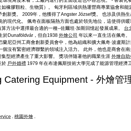
從環境角度來看，工廠內進行的全面改造也不容忽視。 - 客製化
如橡膠顆粒、生物質）。 匈牙利區域供熱運營商專業協會和能
會授予創新獎。 2009年，他獲得了Angster József獎。 
統的現代化。 佩奇在面板隔熱方面也處於領先地位，這使得供暖
算方法中選擇最合適的一種--佐爾坦·加斯回憶起發展成果。
台
於Dunaföldvár，但自1938
外燴公司
年以來一直生活在佩奇
巴蘭尼亞州工商會創新委員會中，他為組織和擴大佩奇·波盧斯
一個沒有緊密經濟聯繫的領域注入活力。 此外，他也是商會在南
密集型經濟產生了重大影響。 獎項伴隨著他的職業生涯
外燴自助
並於
戶外婚禮
1979 年在布達佩斯技術大學完成了能源管理經濟
ing Catering Equipment - 外燴管
ervice
.
桃園外燴
.