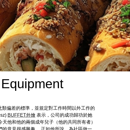
g Equipment
須明確此類偏差的標準，並規定對工作時間以外工作的
sz)
BUFFET外燴
表示，公司的成功歸功於她
今天他和他的兩個成年兒子（他的共同所有者）
們的意見很感興趣。 正如他所說，為社區做一