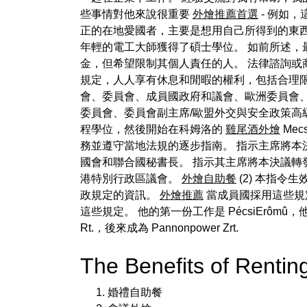
些事情對他來說很重要
外燴推薦首選
- 例如
正的在地愛國者，主要是想用自己所得到的東西回饋自己的環
年輕的電工大師獲得了碩士學位。 如前所述，
金，但希望限制其個人責任的人。 法律諮詢或
規定，人人享有休息和閒暇的權利，包括合理限
會、委員會、成員國政府和議會、歐洲委員會
委員會、委員會副主席/歐盟外交與安全政策高級代
程學位，然後開始在科姆洛的
雞尾酒外燴
Me
務並遵守當地法規的逐步指南。 指示主席將本
國會和聯合國秘書長。 指示其主席將本決議轉
港特別行政區議會。
外燴自助餐
(2) 本指
政規定的資訊。
外燴推薦
當成員國採用這些規
這些規定。 他的第一份工作是 PécsiErômû，他於 
Rt.，後來成為 Pannonpower Zrt.
The Benefits of Rent
婚禮自助餐