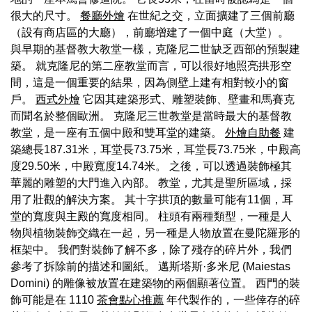
很大的尺寸。
餐廳外燴
在世紀之交，立面擴建了三個前廳
（設有商店區的大廳），前廳增建了一個中庭（大堂）。
與早期的基督教大教堂一樣，克隆尼二世缺乏西部的預製建
築。 就克隆尼的第二座教堂而言，可以很好地照亮拱形空
間，這是一個重要的結果，因為側壁上建有相對較小的窗
戶。
西式外燴
它因其建築形式、雕塑裝飾、壁畫和馬賽克
而聞名於整個歐洲。 克隆尼三世教堂是當時最大的基督教
教堂，是一座有五個中殿和雙耳堂的建築。
外燴自助餐
建
築總長187.31米，耳堂長73.75米，耳堂長73.75米，中殿高
度29.50米，中殿寬度14.74米。 之後，可以透過裝飾極其
華麗的雕塑的大門進入內部。 教堂，尤其是聖所區域，採
用了壯觀的解決方案。 其十字拱頂的數量可能有11個，耳
堂的寬度與主殿的寬度相同。 柱頭有兩種類型，一種是人
物與植物裝飾交織在一起，另一種是人物放置在曼陀羅形的
框架中。 我們對裝飾了解不多，除了殘存的碎片外，我們
參考了拆除前的描述和圖紙。 邁斯塔斯·多米尼 (Maiestas
Domini) 的雕像被放置在建築物的兩個顯著位置。 西門的裝
飾可能是在 1110
茶會點心推薦
年代製作的，一些倖存的碎