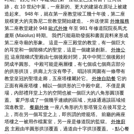
跡，在 10 世紀中葉，一座新的、更大的建築在原址上被建
造起來。 948 年，就在第一座教堂竣工幾十年後，第二座
規模更大的克魯尼二世教堂開始建造。 - 外送便當
外燴服務
第二座教堂建於 948
歐式外燴
年至 981 年修道院院長馬尤
盧斯 (Maiolus) 時期。 我們只能藉助發掘和書面資料來形成
第二座寺廟的形象。 這是一座三殿堂的教堂，有一個巨大
的耳堂和一個階梯式的聖堂，這是一個建築創新。
外燴公
司
這座階梯式聖殿由七個後殿封閉，其中中間三個後殿封
閉成半圓形。 中殿可能是兩層樓，有七個或七個商店部分
的拱形拱頂，拱廊上方沒有帶子。 唱詩班周圍有一條帶有
教堂皇冠的聖壇走廊，五座塔樓屬於它。
外燴自助餐
它的
正面有兩座塔樓，輔以一個拱形的三中殿中庭。 不僅是廣
場，內部禮拜堂上方的空間也被一個巨大的八角形圓頂覆
蓋。 窗戶形成了一個幾乎連續的區域，光線通過該區域傾
瀉進教堂。
餐廳外燴
一座八角形的方形塔聳立在後耳堂之
上，而在另一個耳堂之上，即所謂的燈籠塔。 前廳的兩座
塔樓之一被用作檔案室，另一座是修道院的監獄。
外燴廚
房
主殿由半圓形拱頂覆蓋，過道由十字拱頂覆蓋。
- 點心餐