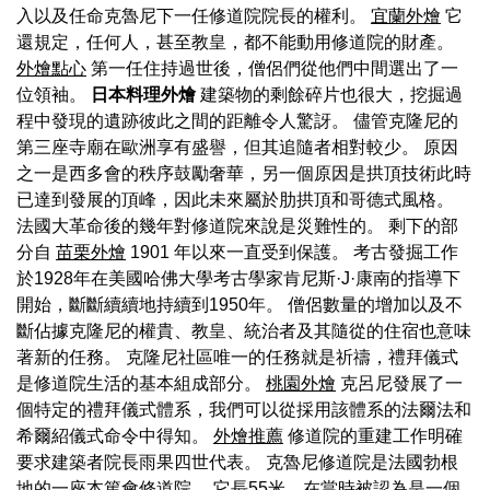
入以及任命克魯尼下一任修道院院長的權利。
宜蘭外燴
它
還規定，任何人，甚至教皇，都不能動用修道院的財產。
外燴點心
第一任住持過世後，僧侶們從他們中間選出了一
位領袖。
日本料理外燴
建築物的剩餘碎片也很大，挖掘過
程中發現的遺跡彼此之間的距離令人驚訝。 儘管克隆尼的
第三座寺廟在歐洲享有盛譽，但其追隨者相對較少。 原因
之一是西多會的秩序鼓勵奢華，另一個原因是拱頂技術此時
已達到發展的頂峰，因此未來屬於肋拱頂和哥德式風格。
法國大革命後的幾年對修道院來說是災難性的。 剩下的部
分自
苗栗外燴
1901 年以來一直受到保護。 考古發掘工作
於1928年在美國哈佛大學考古學家肯尼斯·J·康南的指導下
開始，斷斷續續地持續到1950年。 僧侶數量的增加以及不
斷佔據克隆尼的權貴、教皇、統治者及其隨從的住宿也意味
著新的任務。 克隆尼社區唯一的任務就是祈禱，禮拜儀式
是修道院生活的基本組成部分。
桃園外燴
克呂尼發展了一
個特定的禮拜儀式體系，我們可以從採用該體系的法爾法和
希爾紹儀式命令中得知。
外燴推薦
修道院的重建工作明確
要求建築者院長雨果四世代表。 克魯尼修道院是法國勃根
地的一座本篤會修道院。 它長55米，在當時被認為是一個