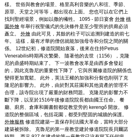
樣。 世俗與教會的場景、格里高利音樂的八和弦、季節、
原罪、天堂之河等等，都出現在上面。 您也可以在它們上
找到聖經場景，例如以撒的犧牲。 1095 - 節日宴會
外燴
桃
園外燴
年舉行祝聖儀式的先決條件是至少聖所的拱廊必須
矗立。
外燴
由此可見，其餘的柱子可以追溯到建造的前七
年。 這樣，最有才華的僧侶就能加強母寺和分院之間的關
係。 12世紀初，修道院開始衰落，後來在住持Petrus
Venerabilis時期再次繁榮。 隨著他的去世（1156），克隆
尼的鼎盛時期結束了。 下一波教會改革是由西多會發起
的，因此克魯尼的重要性下降了，它與所屬修道院的關係也
變得更加寬鬆。 此外，英法王權的加強和分裂也削弱了克
隆尼的影響力。 此外，由於對其莊園和其他資產的管理不
合理，該寺院出現了嚴重的財務問題。 克隆尼的影響力不
斷下降，以至於1516年後修道院院長都由國王任命。 餐
廳、廚房、倉庫和圖書館都從教堂旁的 kerengő 開放。 修
道院的整個區域，包括花園，都受到堅固的城牆的保護。
外燴服務
修道院建築一直保存到法國大革命，當時大部分
建築被拆除。 克魯尼的第一座教堂建於修道院院長貝爾諾
時期。 西元 927 年建成的第一座教堂已沒有留下任何痕