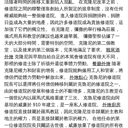
活隨著時間的推移又重新陷入混亂。 在克隆尼改革之前，
修道院之間的聯繫僅靠創始人所製定的規章制度，沒有任何
權威能夠統一整個修道院。 進入修道院與捐贈掛鉤，捐贈
日益成為大量的地產，因此許多修道院成為貴族修道院，這
加強了它們的獨立性。 在克隆尼，彌撒的舉行極為莊嚴，
儀式用具和教堂的陳設也越來越華麗。 彌撒聖祭佔據了一
天的大部分時間，需要特別的空間。 克隆尼的第二個教
堂，以及後來的第三個版本，完美地滿足了要求。
雞尾酒
外燴
克隆尼與早期自給自足的本篤會修道院有很大不同，
那裡的修道士除了祈禱外還從事體力勞動。
餐廳外燴
隨著
克隆尼權力和財富的增長，修道院能夠僱用工人和管家，將
僧侶們從體力勞動中解放出來。
外燴點心
克魯尼的修道院
院長可以選擇將任何僧侶轉移到屬於克魯尼的修道院之一。
由於修道院的發展和修道士的不斷增多，克隆尼的主教堂在
一個世紀內以羅馬式風格重建了三次。 克魯尼修道院由阿
基坦的威廉於 910 年建立，是一座私人修道院。
外燴廚房
修道院直接隸屬於羅馬教廷，因此克隆尼並非隸屬於主教和
地主的權力，而是直接隸屬於教宗的權力。 在他任命的第
一位修道院院長貝爾諾去世後，威廉放棄了修道院的所有收