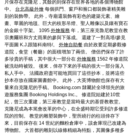
片保存在克隆尼，其餘的則保存在世界各地的各個博物館
中。
台北高級外燴
每個拱門、窗戶和簷口都裝飾著精美雕
刻的裝飾帶。 此外，寺廟還裝飾有彩色的建築元素、繪
畫、華麗的地毯、巨大的枝形吊燈、聖人雕像以及鑲有寶石
的金銀十字架。 1095
外燴服務
年，第三座克魯尼教堂在教
宗奧爾班和方丈雨果的參與下落成。 還建了一對高塔/參見
平面圖 K.J.跟隨科南特/。
外燴自助餐
由於政要定期參觀修
道院，食堂（餐廳）的面積增加了兩倍。 僧侶們保存了許
多珍貴的手稿，其中很大一部分在
外燴服務
1562 年修道院
被洗劫時被毀。 後來，倖存下來的手稿的很大一部分落入
私人手中。 法國政府盡可能地買回了這些抄本，並將這些
抄本存放在國家圖書館中。 此外，大英博物館也保存有大
量來自克隆尼的手稿。 Booking.com 隸屬於全球領先的旅
遊服務集團 Booking Holdings Inc.。 修道院始建於10世
紀，曾三次重建，第三座教堂是當時最大的基督教教堂。
克隆尼成為本篤會改革的中心，在全盛時期它受到許多修道
院的控制。 教堂的雕塑裝飾中，聖所繞行的柱頭倖存下
來，目前保存在 14 世紀的麵粉倉庫中，該倉庫現已改建為
博物館。 大首都的雕刻以線條精細為特點，其圖像多種多