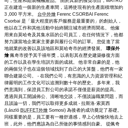
司，生產和組裝機械產品。 由於其新的獲獎項目，MATRO
正在建造一個新的生產車間，這將使現有的生產面積增加約
3 ,000 平方米。
台中外燴
Ferenc CSORBAI Ferenc
Csorbai 是「最大程度的客戶服務是最重要的」的創始人，
他以在工作和其他活動中始終關注城市經濟而聞名。 他僱
用來自莫哈奇及其集水區的公司員工，在任何情況下，他都
努力讓當地企業家主要參與履行公司的訂單。 您促進了當
地就業的改善以及該地區和莫哈奇市的經濟發展。
環保外
燴
佩奇市授予其千禧年獎，以表彰其在歷史建築修復方面
的工作以及在學生培訓方面的成就。 他非常自豪的是，他
的兩個兒子也在這個領域找到了自己的大算盤，他們有一家
聯合建築公司。 - 在我們公司，有意識的人力資源管理和紀
律嚴明的工作文化可以追溯到數十年的歷史。 多年來，我
們意識到，保證員工對公司的承諾不僅僅是薪資的提高。
透過與員工開誠佈公、清晰地交談，不僅談論職業問題，而
且談論一切，我們可以取得更多成就 - 拉斯洛·索莫西
(László
BUFFET外燴
Somosi) 為後者的成功奠定了基礎。
同樣重要的是，員工要有一種舒適感，早上心情愉快地去上
班，此外，他們應該為自己所做的事情感到自豪。 從佩奇