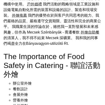
機構中使用。
戶外婚禮
我們活動的戰略領域是工業設施和
設備電氣自動化所需的裝置和設備的設計、製造和現場安
裝。
外燴推薦
我們的優勢在於與客戶共同思考的能力、我
們嚴格的品質、嚴格遵守交貨期限、靈活性和完全的商業公
平。 我職業生涯的悖論在於，雖然我一直對發展和未來感
興趣，但作為 Mecsek Szénbányák - 喬遷餐飲
外燴自助餐
的清算人，我不得不結束 Mecsek 採礦業。 我和我的同事
們竭盡全力在Bányavagyon-utilizótó Rt.
The Importance of Food
Safety in Catering - 聯誼活動
外燴
辦公室外燴
餐飲設計
會展外燴
營養外燴