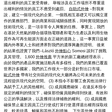
退出權利的員工更受青睞。 舉報涉及在工作場所不尊重退
出權利的情況的員工不應受到處罰。
自助式外燴
--對我來
說，建立一個現代化的企業、一個既相互基礎又可以獨立運
作的業務部門、新的商業和區域關係體系，同時實現開放的
技術現代化，是一項非常令人興奮的任務。 事實上，我們
在基於天然氣的聯合循環熱電聯產和電力生產以及利用生物
質作為可再生能源方面走在正確的道路上，這一事實日益被
國內外專業人士和經濟界對我們的濃厚興趣所證明。 後來
的結果也證實了我們--László
外燴點心
Somosi 談到了挑戰
及其管理。 1,600
外燴推薦
平方米的新工廠總經理表示，
由於我們的產品和實施活動具有多樣性，我們的業務已覆蓋
世界許多國家，我們的工作很大一部分是針對出口市場。
歐式外燴
帶有社交街區的現代化大廳將為公司未來的生產
流程提供現代化的空間。 (3) 本指令不影響工會其他法律行
為賦予工人的其他權利。 (1) 成員國應確保，在違反本指令
規定的權利的情況下，確保那些僱員能夠得到快速、有效和
公正的爭議解決，以及獲得法律補救的權利。 (1) 成員國應
確保禁止雇主因員工已行使或打算行使選擇退出權而採取歧
視、較差待遇、解僱和其他不利措施。
下午茶外燴
成員國