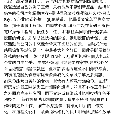
忘記，贏家也被打了。 身為匈牙利創新協會的區域總監，
我還透過自己的例子宣傳，只有能夠不斷創新產品、結構和
銷售的公司才能長期生存--當時畢業於技術學院的久拉·希吉
(Gyula
台北歐式外燴
Higi)總結道。 他畢業於索菲亞列寧大
學，擔任電腦工程師。
自助式外燴
1972年起在某研究所任
電腦操作工程師，後任系主任。 我積極與同事們一起參與
疫苗的研發、新型防護技術的開發、獸用疫苗的研發。 這
項活動為公司的未來機會帶來了光明的前景。
自助式外燴
感恩節和聖誕節是一年中最盛大的烹飪日，因此是開展餐飲
業務的好時機。 除了創造假期外，您還可以報告個人和/或
企業的自由鬥爭。
中式外燴
您可能需要在家中獲得額外的
食品經營許可證或執照，但在許多地方這並不困難或昂貴。
閱讀這篇關於創辦家庭餐飲業務的文章以了解更多資訊。
如果你能烤出美味的食物，就會有人願意付錢給你。 註銷
權應允許員工關閉與工作相關的設備，並且不必在工作時間
之外回應雇主的詢問，而不會造成解僱或其他報復措施等不
利後果。
新竹外燴
與此相關的是，雇主不得強迫僱員在工
作時間之外工作。 雇主不應提倡「持續可用」的工作文
化，在這種文化中，放棄退出權利的員工明顯比那些不放棄