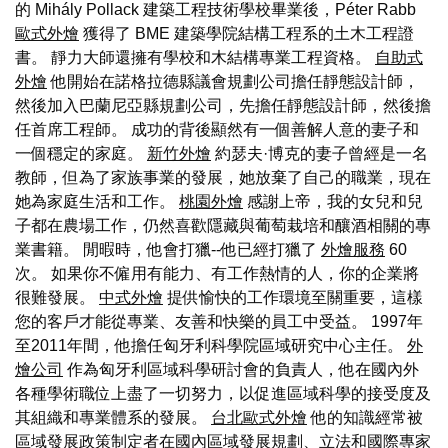
的 Mihály Pollack 建築工程技術學校畢業後，Péter Rabb
歐式外燴
獲得了 BME 建築學院結構工程系的土木工程證
書。 靜力大師還擁有學校和木結構專業工程資格。
自助式
外燴
他開始在諾格拉德縣議會規劃公司擔任靜態設計師，
然後加入巴蘭尼亞縣規劃公司，先擔任靜態設計師，然後擔
任首席工程師。 成功的背後顯然有一個善解人意的妻子和
一個穩定的家庭。
新竹外燴
約瑟夫·博克的妻子曾經是一名
教師，但為了家族事業的發展，她放棄了自己的職業，現在
她為家庭生活和工作。
桃園外燴
感謝上帝，我的女兒和兒
子都在農場工作，仍然喜歡隱藏與葡萄栽培和釀酒相關的專
業書籍。 閒暇時，他會打獵--他已經打獵了
外燴服務
60
次。 如果你不僱用有能力、有工作熱情的人，你的企業將
很難發展。
中式外燴
提供愉快的工作環境至關重要，這樣
您的客戶才能從專業、友善和快樂的員工中受益。 1997年
至2011年間，他擔任匈牙利科學院區域研究中心主任。
外
燴公司
作為匈牙利區域科學研討會的負責人，他在國內外
各種學術職位上盡了一切努力，以促進區域科學的接受度及
其組織和專業體系的發展。
台北歐式外燴
他的知識經常被
區域發展政策制定者在國內區域發展規劃、立法和國際專家