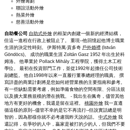
外燴籌劃
聯誼活動外燴
熱菜外燴
慈善活動外燴
自助餐公司
自助式外燴
的框架內創建一個新的經濟結構，
但這一進程在行政上被阻止了。 重現--他回憶起他博士職業
生涯的決定性時刻。 伊斯特萬‧貢多奇
戶外婚禮
(István
Göndöcs)。 成功的職業生涯 Zoltán Gasz 1952 年出生於科
姆洛。 他畢業於 Pollack Mihály 工程學院，獲得土木工程
學位。 最初在投資部門工作，並從1992年起擔任公司技術
副總監。 他自1998年以來一直履行董事總經理的職責。 撰
寫詳盡的商業計劃將是您如何經營業務的主要指南和參考。
有一些缺點需要考慮，例如準備食物的空間有限、分區法規
以及擴大業務規模的潛在挑戰。 - 我出生在佩奇，儘管其他
地方有更好的機會，我還是留在這裡。
桃園外燴
我一直遵
循這樣的原則--儘管不幸的是它不再流行--但說實話總是明
智的，因為那樣你就不必考慮我昨天說的話。
中式外燴
我
還記得，在爭吵的人中，贏家是被打的少的人，但我們不要