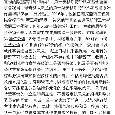
這裡的靜態設計師和專家。 第一安格斯特管風琴基金會董
事會秘書，佩奇猶太教堂的第一架安格斯特管風琴透過原始
修復得以保存。
外燴點心
2016年，他被巴蘭尼亞縣工程師
協會授予“年度工程師”獎。 後來他畢業於布達佩斯理工大學
電機工程學院，但並未從事該領域的工作。 生效的最後期
限必須延長，因為需要在成員國進一步轉換。 由於建議對
第
新竹外燴
22 條進行修訂，因此通過了第 22(3) 條。 (6)
中式外燴
在不損害條約賦予的權力的情況下，委員會可以
就此事表達自己的意見。 截止日期似乎很嚴格，在複雜的
情況下可能會太短。 考慮在不存在集中的情況下，收購方
和被收購經濟實體在經濟上是否可持續，以及是否有可能的
替代方案來確保經濟可持續性。 第二十一條所引入的評價
標準必須著重於保證多樣性的面向。 評估還應包括是否以
及如果是的話，有哪些選擇可以透過額外的保障措施來解決
合併可能產生的對媒體多元化的潛在限製或威脅。 為了維
持董事會的中立性和獨立性，不應規定該意見必須得到歐盟
委員會的同意。 相反，董事會應該委託進一步製定導致雙
方達成協議的程序。 為此，提供跨境服務和吸引投資（包
括來自其他成員國或在其他成員國的投資）的可能性尤其重