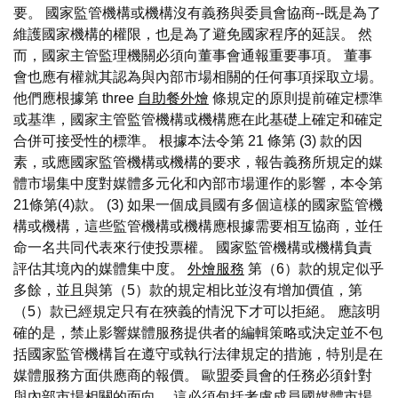
要。 國家監管機構或機構沒有義務與委員會協商--既是為了
維護國家機構的權限，也是為了避免國家程序的延誤。 然
而，國家主管監理機關必須向董事會通報重要事項。 董事
會也應有權就其認為與內部市場相關的任何事項採取立場。
他們應根據第 three
自助餐外燴
條規定的原則提前確定標準
或基準，國家主管監管機構或機構應在此基礎上確定和確定
合併可接受性的標準。 根據本法令第 21 條第 (3) 款的因
素，或應國家監管機構或機構的要求，報告義務所規定的媒
體市場集中度對媒體多元化和內部市場運作的影響，本令第
21條第(4)款。 (3) 如果一個成員國有多個這樣的國家監管機
構或機構，這些監管機構或機構應根據需要相互協商，並任
命一名共同代表來行使投票權。 國家監管機構或機構負責
評估其境內的媒體集中度。
外燴服務
第（6）款的規定似乎
多餘，並且與第（5）款的規定相比並沒有增加價值，第
（5）款已經規定只有在狹義的情況下才可以拒絕。 應該明
確的是，禁止影響媒體服務提供者的編輯策略或決定並不包
括國家監管機構旨在遵守或執行法律規定的措施，特別是在
媒體服務方面供應商的報價。 歐盟委員會的任務必須針對
與內部市場相關的面向。 這必須包括考慮成員國媒體市場