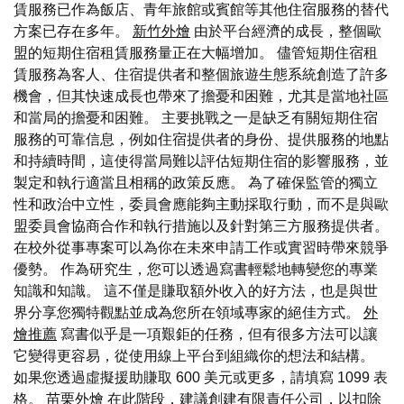
賃服務已作為飯店、青年旅館或賓館等其他住宿服務的替代
方案已存在多年。
新竹外燴
由於平台經濟的成長，整個歐
盟的短期住宿租賃服務量正在大幅增加。 儘管短期住宿租
賃服務為客人、住宿提供者和整個旅遊生態系統創造了許多
機會，但其快速成長也帶來了擔憂和困難，尤其是當地社區
和當局的擔憂和困難。 主要挑戰之一是缺乏有關短期住宿
服務的可靠信息，例如住宿提供者的身份、提供服務的地點
和持續時間，這使得當局難以評估短期住宿的影響服務，並
製定和執行適當且相稱的政策反應。 為了確保監管的獨立
性和政治中立性，委員會應能夠主動採取行動，而不是與歐
盟委員會協商合作和執行措施以及針對第三方服務提供者。
在校外從事專案可以為你在未來申請工作或實習時帶來競爭
優勢。 作為研究生，您可以透過寫書輕鬆地轉變您的專業
知識和知識。 這不僅是賺取額外收入的好方法，也是與世
界分享您獨特觀點並成為您所在領域專家的絕佳方式。
外
燴推薦
寫書似乎是一項艱鉅的任務，但有很多方法可以讓
它變得更容易，從使用線上平台到組織你的想法和結構。
如果您透過虛擬援助賺取 600 美元或更多，請填寫 1099 表
格。
苗栗外燴
在此階段，建議創建有限責任公司，以扣除