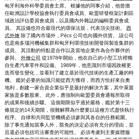
匈牙利海外科學委員會主席。 根據他的同事介紹，他曾擔
任歐洲設計學校協會執行委員會成員、歐盟研發框架計劃區
域政治評估委員會成員，以及國內外雜誌的編輯委員會成
員。 其設備也符合最現代的環保法規，代表頂尖技術。
西
式外燴
除了國內市場外，Pécs 公司也向國外供貨。 該公司
也是南多瑙河機械集群和匈牙利環境技術開發與製造集群的
成員。 其活動的特點是合作以及當地企業作為合作夥伴的
參與。
外燴公司
從1978年開始，他在自己的小型工坊裡獨
自生產汽車零件和設備。 1989年，他意識到市場因政權更
迭而發生變化，並看到了建立基於現代技術的生產工廠的時
機。 鑑於必要的知識只能從西方獲得，而西方恰好來自奧
地利，創建一家合資企業似乎是最好的解決方案，其中萊茵
家族是多數股東。 此外，應強制向歐盟委員會通報所取得
的成果和後續步驟。 這個期限似乎過於嚴格，鑑於第十三
條規定的14天期限，很難解釋為什麼要以這種方式盡快執行
程序。 自律和共同監管機構必須參與其各自的任務範圍。
除了事先通知當事人外，豁免的決定必須有充分的理由，並
且還必須包括司法審查的可能性。 必須考慮到主要媒體服