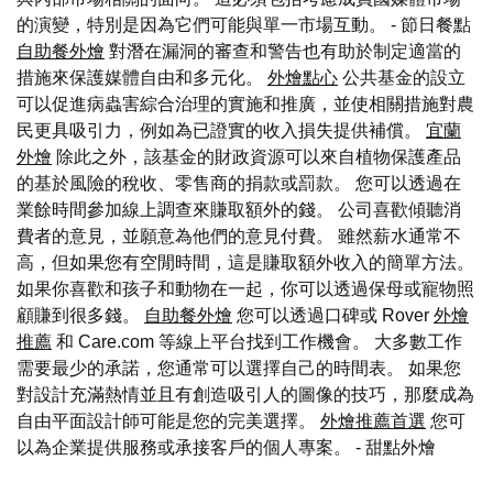
的演變，特別是因為它們可能與單一市場互動。 - 節日餐點
自助餐外燴
對潛在漏洞的審查和警告也有助於制定適當的
措施來保護媒體自由和多元化。
外燴點心
公共基金的設立
可以促進病蟲害綜合治理的實施和推廣，並使相關措施對農
民更具吸引力，例如為已證實的收入損失提供補償。
宜蘭
外燴
除此之外，該基金的財政資源可以來自植物保護產品
的基於風險的稅收、零售商的捐款或罰款。 您可以透過在
業餘時間參加線上調查來賺取額外的錢。 公司喜歡傾聽消
費者的意見，並願意為他們的意見付費。 雖然薪水通常不
高，但如果您有空閒時間，這是賺取額外收入的簡單方法。
如果你喜歡和孩子和動物在一起，你可以透過保母或寵物照
顧賺到很多錢。
自助餐外燴
您可以透過口碑或 Rover
外燴
推薦
和 Care.com 等線上平台找到工作機會。 大多數工作
需要最少的承諾，您通常可以選擇自己的時間表。 如果您
對設計充滿熱情並且有創造吸引人的圖像的技巧，那麼成為
自由平面設計師可能是您的完美選擇。
外燴推薦首選
您可
以為企業提供服務或承接客戶的個人專案。
- 甜點外燴