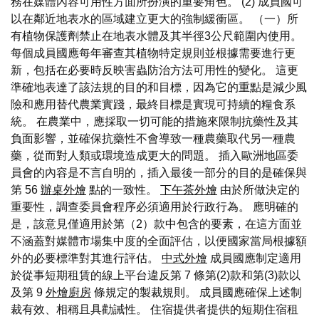
務在媒體內容可用性方面所扮演的重要角色。 (2) 成員國可
以在鄰近地表水的區域建立更大的強制緩衝區。 （一）所
有植物保護劑禁止在地表水體及其半徑3公尺範圍內使用。
每個成員國應每年審查其植物特定規則並根據需要進行更
新，包括在必要時反映害蟲防治方法可用性的變化。 這更
準確地表達了該法規的目的和目標，因為它的重點是減少風
險和應用替代農業實踐，最終目標是實現可持續的糧食系
統。 在農業中，應採取一切可能的措施來限制抗藥性及其
負面影響，並確保抗藥性不會導致一種農藥取代另一種農
藥，從而對人類或環境造成更大的問題。 插入歐洲地區委
員會的內容是不言自明的，插入最後一部分的目的是確保與
第 56
辦桌外燴
點的一致性。
下午茶外燴
由於所做決定的
重要性，調查委員會程序必須適用於行政行為。 應明確的
是，該意見僅適用於第（2）款中包含的要素，在這方面並
不涵蓋對媒體市場集中度的全面評估，以便國家當局根據額
外的必要標準對其進行評估。
中式外燴
成員國應制定適用
於從事短期租賃的線上平台違反第 7 條第(2)款和第(3)款以
及第 9
外燴廚房
條規定的製裁規則。 成員國應確保上述制
裁有效、相稱且具勸誡性。 住宿提供者提供的短期住宿租