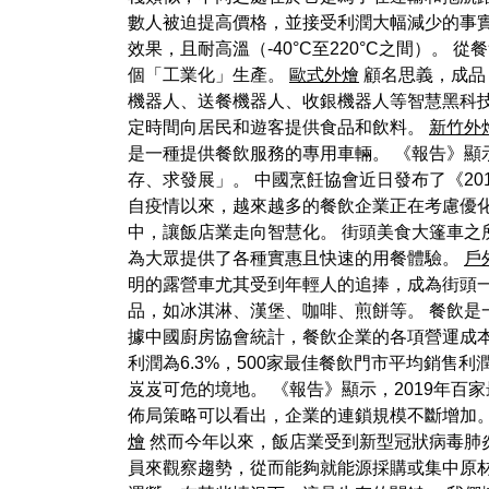
數人被迫提高價格，並接受利潤大幅減少的事實
效果，且耐高溫（-40°C至220°C之間）
個「工業化」生產。
歐式外燴
顧名思義，成品
機器人、送餐機器人、收銀機器人等智慧黑科
定時間向居民和遊客提供食品和飲料。
新竹外
是一種提供餐飲服務的專用車輛。 《報告》顯示，
存、求發展」。 中國烹飪協會近日發布了《20
自疫情以來，越來越多的餐飲企業正在考慮優
中，讓飯店業走向智慧化。 街頭美食大篷車之
為大眾提供了各種實惠且快速的用餐體驗。
戶
明的露營車尤其受到年輕人的追捧，成為街頭
品，如冰淇淋、漢堡、咖啡、煎餅等。 餐飲
據中國廚房協會統計，餐飲企業的各項營運成本
利潤為6.3%，500家最佳餐飲門市平均銷售
岌岌可危的境地。 《報告》顯示，2019年百家
佈局策略可以看出，企業的連鎖規模不斷增加。
燴
然而今年以來，飯店業受到新型冠狀病毒肺炎
員來觀察趨勢，從而能夠就能源採購或集中原材