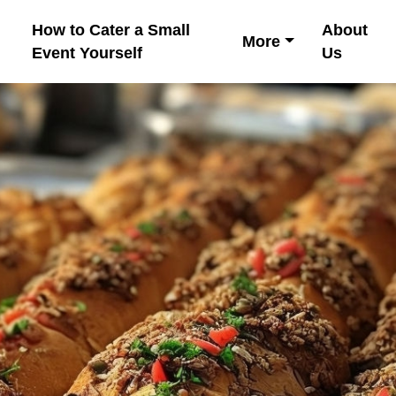
How to Cater a Small
About
More
Event Yourself
Us