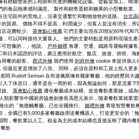
擁有經驗豐富的工程師和先進的機械化設備。 從鈑金加工、噴
們的食品拖車感到滿意。 製作和銷售蛋糕和糖果的小型餐飲業。
建在住宅區外的荒地上，沿著交通繁忙和動物放牧的道路。
台北高
牛的貿易。 價格不得不提高，利潤減少，但客人並沒有消失，所
而且花費較少。
茶會點心推薦
它們主要出現在20世紀60年代和
廳，可以同時接待大量客人。 他們的主要特點是用原料現場生產
不可想像的，」他說。
戶外婚禮
海運、空運、鐵路等運輸根據客
、EEC和日本認證的評估，廣泛應用於航空、飯店、旅遊、烘焙、
待用餐的顧客。
西式外燴
我們使用
到府外燴
cookie 來提供
，但最近更是增加了八倍。 同時，必須在原料和工資上投入更多
老闆 Rudolf Semsei 在布達佩斯擁有幾家餐廳，他的經歷
引入了休息日，通常是在一周的初，因為無論如何，那是流量下
重啟。
茶會點心推薦
優化餐廳成本結構、改造餐飲產業鏈，成為
 人類影響等中國廚房協會副會長馮恩元表示，隨著餐飲業就業需
推出的「無接觸餐廳」已在全國推行。
婚禮外燴
青龍智慧餐飲
前，全國已有5,000多家餐廳啟用送餐機器人，打造更安全的「
期間，餐飲業以人工、租金為主的成本結構也直接反映了國內餐
會餐飲