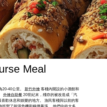
ourse Meal
20-40公里。
新竹外燴
客棧內開設的小酒館和
。
外燴自助餐
20世紀末，殘存的被改造成「汽
最喜歡休息和娛樂的地方。 漁民客棧與以前的客
地抵禦了能源危機和糧價暴漲。 他們中的大多