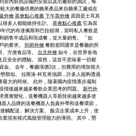
漆到室內廚房設備的安裝以及出廠前的測試，每
 較大的餐廳供應的糖果產品來自糖果工廠或在
級外燴
茶會點心推薦
下午茶外燴
原因是土耳其
以很多人都能維持生計。
茶會點心推薦
它為當
70年代的布達佩斯和巴拉頓湖，當時私人餐飲是
和銷售半成品和現成餐，並大量銷售。 「如
戶的要求。
到府外燴
餐館老闆通常是餐廳的所
海鮮、方便食品等。
台北外燴
如今，在世界各地
個人化且安全的體驗。 當然，這並不意味著一切都
資金。 去年，餐廳漲價3次，但費用的增加很大
與大趨勢類似。 拉斯洛·科瓦奇強調，許多人能夠透過
降最大的時候。 此外，隨著國內疫情逐步遏制
疫情後越來越多餐飲企業思考的問題。
新竹外
求逐漸變化，送餐機器人等新技術越來越多使
機器人品牌的送餐機器人負責外帶和送餐環節，
無接觸配送」解決方案。 飯店企業成本上升，使
飲業現有模式風險管理能力的薄弱。 其中，勞