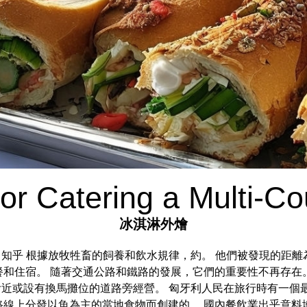
for Catering a Multi-C
冰淇淋外燴
 知乎 根據放牧牲畜的飼養和飲水規律，約。 他們被發現的距離為
餐和住宿。 隨著交通公路和鐵路的發展，它們的重要性不再存在
近或設有換馬攤位的道路旁經營。 匈牙利人民在旅行時有一個
線上分發以魚為主的當地食物而創建的。 國內餐飲業出乎意料