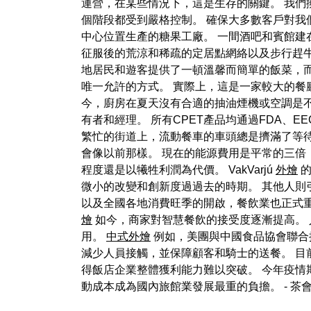
運營，在某些情況下，這是生存的關鍵。 我們
個階段都受到嚴格控制。 確保大多數客戶對我
中心位置生產的糖果工廠。 一間酒吧和賓館
征服後的荒涼和稀疏的定居點網絡以及步行趕
地居民和遊客提供了一頓溫馨而簡單的飯菜，
唯一允許的方式。 實際上，這是一家較大的餐
今，廚房在夏天沒有合適的抽油煙機或空調是
有者和經理。 所有CPET產品均通過FDA
繁忙的街道上，流動餐車的車頭總是擠滿了等
會像以前那樣。 現在的能源費用是平常的三倍
程度還是以犧牲利潤為代價。 VakVarjú
外燴
的
微小的改變和創新度過過去的時期。 其他人則
以及全國各地消費旺季的開啟，餐飲業也正式
燴
如今，商家對智慧餐飲的接受度逐漸提高。
用。
中式外燴
例如，美團與中國食品協會聯合
減少人員接觸，並保障顧客和騎士的送餐。 目
得飯店企業整體獲利能力難以突破。 今年疫情
動成本成為國內旅館業發展最重的負擔。
- 茶