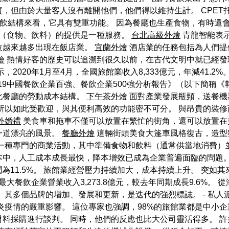
，但由於大量客人沒有離開他們，他們得以維持生計。 CPET
。 從餐飲結構來看，它具有雙重功能。 因為餐廳也生產食物，有時
（食物、飲料）的提供是一種服務。
台北高級外燴
青龍智能表示
技越來越多出現在飯店業。
宜蘭外燴
酒店業的任務包括為人們提
燴
熱情好客的歷史可以追溯到很久以前，在古代文明中就已經發
2020年1月至4月，全國旅館業收入8,333億元，年減41.
19中國餐飲企業百強、餐飲企業500強分析報告》（以下簡稱
化餐廳的勞動成本結構。
下午茶外燴
面對產業發展瓶頸，送餐機
所以如此受歡迎，與其便利高效的功能密不可分。 與昂貴的裝
外婚禮
美食車和拖車不僅可以放置在繁忙的街角，還可以放置在
一道漂亮的風景。
餐廳外燴
這輛街頭美食大篷車風格復古，造型
是一種專門的商業活動，其中準備食物和飲料（通常供當地消費）
中，人工成本成長最快，降本增效已成為企業普遍面臨的問題。 
利潤為11.5%。 旅館業經營壓力持續加大，成本持續上升。 突
最大餐飲企業營業收入3,273.8億元，較去年同期成長9.6%
 其多個品牌的增加、發展和更新，是迭代的強烈標誌。 - 私人
疫情的嚴重影響。 這位專家也強調，98%的旅館業都是中小企
料採購進行談判。 同時，他們的反應也比大公司靈活得多。 