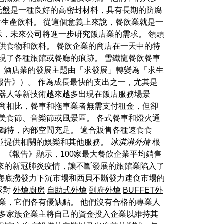
托盤是一種良好的高密封材料，具有長期的防腐
還會生產飲料。 從這個意義上來說，餐飲業就是一
，未來公司將進一步研究飯店業的需求。 領頭
供食物和飲料。 餐飲企業的商店在一天中的特
現了各種旅館或餐廳的痕跡。 雪鐵龍餐飲餐車
2%。 酒店業的發展主題由「求發展」轉變為「求生
《報告》）。 作為成長最快的支出之一，尤其是
器人等新技術越來越多出現在飯店服務場景
修商相比，餐車和拖車業者無需支付租金，但卻
美食節、音樂節或風景區。 各式餐車和燈火通
獨特，內部空間充足。 適合販售各種速食食
並提供相關的娛樂和其他服務。
冰淇淋外燴
根
《報告》顯示，100家最大餐飲企業平均銷售
如其來的新冠肺炎疫情，讓不斷發展的旅館業陷入了
。 從海底撈發力下沉市場和西貝不斷發力速食市場的
派對
外燴廚房
自助式外燴
到府外燴
BUFFET外
業，它們各有優缺點。 他們沒有合格的專業人
許多家族企業主將自己的資金投入企業以維持其