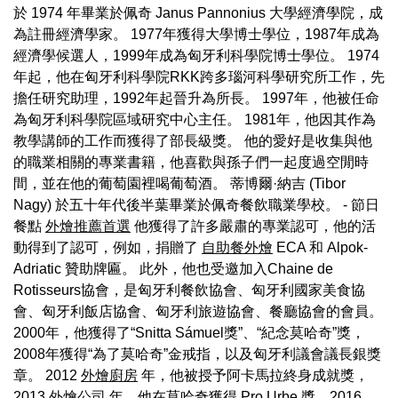
於 1974 年畢業於佩奇 Janus Pannonius 大學經濟學院，成
為註冊經濟學家。 1977年獲得大學博士學位，1987年成為
經濟學候選人，1999年成為匈牙利科學院博士學位。 1974
年起，他在匈牙利科學院RKK跨多瑙河科學研究所工作，先
擔任研究助理，1992年起晉升為所長。 1997年，他被任命
為匈牙利科學院區域研究中心主任。 1981年，他因其作為
教學講師的工作而獲得了部長級獎。 他的愛好是收集與他
的職業相關的專業書籍，他喜歡與孫子們一起度過空閒時
間，並在他的葡萄園裡喝葡萄酒。 蒂博爾·納吉 (Tibor
Nagy) 於五十年代後半葉畢業於佩奇餐飲職業學校。 - 節日
餐點
外燴推薦首選
他獲得了許多嚴肅的專業認可，他的活
動得到了認可，例如，捐贈了
自助餐外燴
ECA 和 Alpok-
Adriatic 贊助牌匾。 此外，他也受邀加入Chaine de
Rotisseurs協會，是匈牙利餐飲協會、匈牙利國家美食協
會、匈牙利飯店協會、匈牙利旅遊協會、餐廳協會的會員。
2000年，他獲得了“Snitta Sámuel獎”、“紀念莫哈奇”獎，
2008年獲得“為了莫哈奇”金戒指，以及匈牙利議會議長銀獎
章。 2012
外燴廚房
年，他被授予阿卡馬拉終身成就獎，
2013
外燴公司
年，他在莫哈奇獲得 Pro Urbe 獎，2016