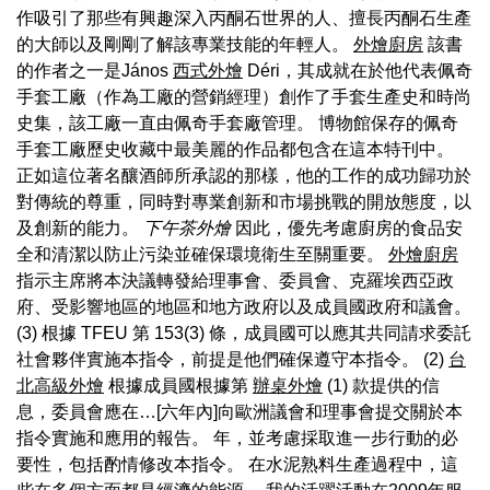
作吸引了那些有興趣深入丙酮石世界的人、擅長丙酮石生產
的大師以及剛剛了解該專業技能的年輕人。
外燴廚房
該書
的作者之一是János
西式外燴
Déri，其成就在於他代表佩奇
手套工廠（作為工廠的營銷經理）創作了手套生產史和時尚
史集，該工廠一直由佩奇手套廠管理。 博物館保存的佩奇
手套工廠歷史收藏中最美麗的作品都包含在這本特刊中。
正如這位著名釀酒師所承認的那樣，他的工作的成功歸功於
對傳統的尊重，同時對專業創新和市場挑戰的開放態度，以
及創新的能力。
下午茶外燴
因此，優先考慮廚房的食品安
全和清潔以防止污染並確保環境衛生至關重要。
外燴廚房
指示主席將本決議轉發給理事會、委員會、克羅埃西亞政
府、受影響地區的地區和地方政府以及成員國政府和議會。
(3) 根據 TFEU 第 153(3) 條，成員國可以應其共同請求委託
社會夥伴實施本指令，前提是他們確保遵守本指令。 (2)
台
北高級外燴
根據成員國根據第
辦桌外燴
(1) 款提供的信
息，委員會應在…[六年內]向歐洲議會和理事會提交關於本
指令實施和應用的報告。 年，並考慮採取進一步行動的必
要性，包括酌情修改本指令。 在水泥熟料生產過程中，這