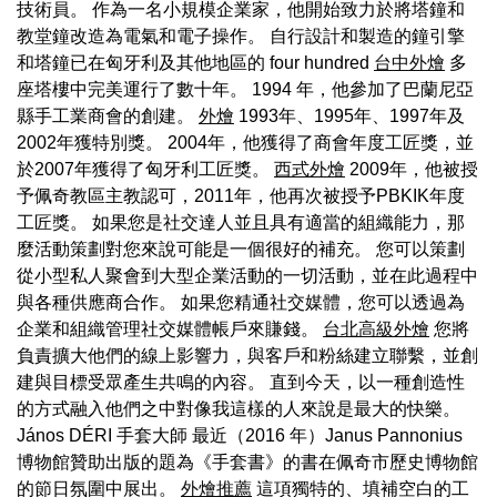
技術員。 作為一名小規模企業家，他開始致力於將塔鐘和
教堂鐘改造為電氣和電子操作。 自行設計和製造的鐘引擎
和塔鐘已在匈牙利及其他地區的 four hundred
台中外燴
多
座塔樓中完美運行了數十年。 1994 年，他參加了巴蘭尼亞
縣手工業商會的創建。
外燴
1993年、1995年、1997年及
2002年獲特別獎。 2004年，他獲得了商會年度工匠獎，並
於2007年獲得了匈牙利工匠獎。
西式外燴
2009年，他被授
予佩奇教區主教認可，2011年，他再次被授予PBKIK年度
工匠獎。 如果您是社交達人並且具有適當的組織能力，那
麼活動策劃對您來說可能是一個很好的補充。 您可以策劃
從小型私人聚會到大型企業活動的一切活動，並在此過程中
與各種供應商合作。 如果您精通社交媒體，您可以透過為
企業和組織管理社交媒體帳戶來賺錢。
台北高級外燴
您將
負責擴大他們的線上影響力，與客戶和粉絲建立聯繫，並創
建與目標受眾產生共鳴的內容。 直到今天，以一種創造性
的方式融入他們之中對像我這樣的人來說是最大的快樂。
János DÉRI 手套大師 最近（2016 年）Janus Pannonius
博物館贊助出版的題為《手套書》的書在佩奇市歷史博物館
的節日氛圍中展出。
外燴推薦
這項獨特的、填補空白的工