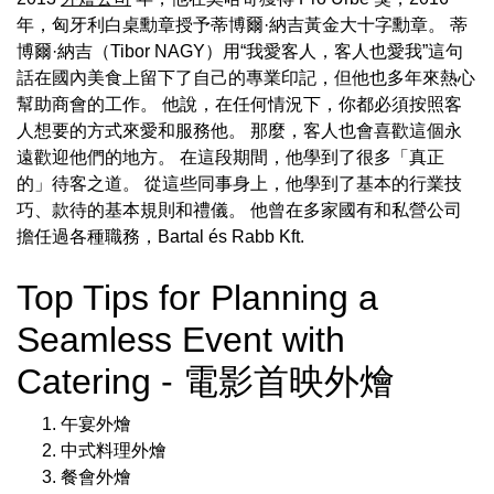
年，匈牙利白桌勳章授予蒂博爾·納吉黃金大十字勳章。 蒂
博爾·納吉（Tibor NAGY）用“我愛客人，客人也愛我”這句
話在國內美食上留下了自己的專業印記，但他也多年來熱心
幫助商會的工作。 他說，在任何情況下，你都必須按照客
人想要的方式來愛和服務他。 那麼，客人也會喜歡這個永
遠歡迎他們的地方。 在這段期間，他學到了很多「真正
的」待客之道。 從這些同事身上，他學到了基本的行業技
巧、款待的基本規則和禮儀。 他曾在多家國有和私營公司
擔任過各種職務，Bartal és Rabb Kft.
Top Tips for Planning a
Seamless Event with
Catering - 電影首映外燴
午宴外燴
中式料理外燴
餐會外燴