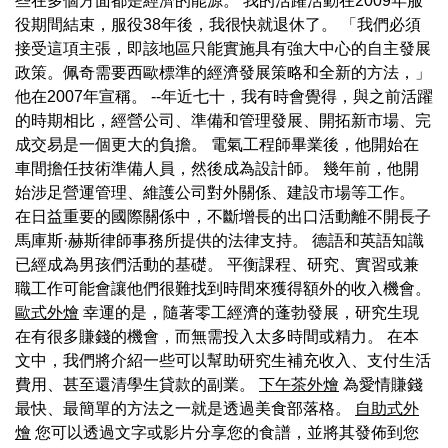
些在多個方面都是經濟的能源。 我的活躍活動在2009年服
役期間結束，服役38年後，我很快就退休了。 「我們必須
接受這項主張，即該地區只能實施具有強大中心的自主發展
政策。佩奇需要西歐標準的經濟發展策略和全新的方法，」
他在2007年宣稱。 --年近七十，我有時會覺得，與之前活躍
的時期相比，經營公司、準備和管理發展、開拓新市場、完
成交易是一個更大的負擔。 電氣工程師畢業後，他開始在
車間擔任技術準備人員，然後成為設計師。 幾年前，他開
始涉足營運管理、維護公司對外關係、建設市場等工作。
在日益重要的國際關係中，不斷增長的出口活動離不開長子
馬庫斯·赫斯律師事務所提供的法律支持。 德語和英語知識
已經成為男孩們活動的基礎。 平衡課程、研究、實習或兼
職工作可能會讓他們很難找到時間來獲得額外的收入機會。
歐式外燴
幸運的是，隨著零工經濟的蓬勃發展，研究生現
在有很多賺錢的機會，而無需投入太多時間或精力。 在本
文中，我們將介紹一些可以幫助研究生補充收入、支付生活
費用、甚至還清學生貸款的副業。
下午茶外燴
為愛情賺錢
最快、最簡單的方法之一就是透過美食部落格。
自助式外
燴
您可以透過文字或影片分享您的食譜，並將其發佈到您