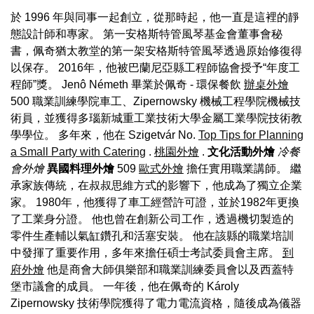
於 1996 年與同事一起創立，從那時起，他一直是這裡的靜
態設計師和專家。 第一安格斯特管風琴基金會董事會秘
書，佩奇猶太教堂的第一架安格斯特管風琴透過原始修復得
以保存。 2016年，他被巴蘭尼亞縣工程師協會授予“年度工
程師”獎。 Jenô Németh 畢業於佩奇 - 環保餐飲
辦桌外燴
500 職業訓練學院車工、Zipernowsky 機械工程學院機械技
術員，並獲得多瑙新城重工業技術大學金屬工業學院技術教
學學位。 多年來，他在 Szigetvár No.
Top Tips for Planning
a Small Party with Catering
.
桃園外燴
.
文化活動外燴
冷餐
會外燴
異國料理外燴
509
歐式外燴
擔任實用職業講師。 繼
承家族傳統，在叔叔思維方式的影響下，他成為了獨立企業
家。 1980年，他獲得了車工經營許可證，並於1982年更換
了工業身分證。 他也曾在創新公司工作，透過機切製造的
零件生產輔以氣缸鑽孔和活塞安裝。 他在該縣的職業培訓
中發揮了重要作用，多年來擔任碩士考試委員會主席。
到
府外燴
他是商會大師俱樂部和職業訓練委員會以及西蓋特
堡市議會的成員。 一年後，他在佩奇的 Károly
Zipernowsky 技術學院獲得了電力電流資格，隨後成為儀器