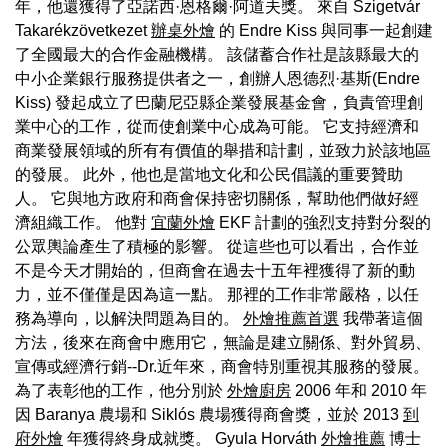
年，他還獲得了亞諾西·恩格爾·阿道夫獎。 來自 Szigetvár
Takarékzövetkezet
辦桌外燴
的 Endre Kiss 與同事一起創建
了全國最大的合作金融機構。 該儲蓄合作社是該縣最大的
中小企業銀行服務提供者之一，創辦人恩德烈·基斯(Endre
Kiss) 發起成立了巴蘭尼亞縣企業發展基金會，負責管理創
業中心的工作，從而使創業中心成為可能。 它支持經濟和
商業發展領域的所有有價值的舉措和計劃，並致力於該地區
的發展。 此外，他也是當地文化和公民倡議的重要贊助
人。 它與地方政府和商會保持密切關係，幫助他們做好經
濟組織工作。 他對
宜蘭外燴
EKF 計劃的強烈支持對分裂的
公眾輿論產生了積極的影響。 從這些也可以看出，合作並
不是今天才開始的，但商會在過去十五年裡獲得了新的動
力，並不僅僅是因為這一點。 那裡的工作非常嚴格，以任
務為導向，以解決問題為目的。
外燴推薦首選
我帶著這個
方法，後來在商會中應用它，無論是建立關係、對外貿易、
宣傳或經濟行銷--Dr.近年來，商會特別重視其服務的發展。
為了表彰他的工作，他分別於
外燴廚房
2006 年和 2010 年
因 Baranya 農場和 Siklós 農場獲得商會獎，並於 2013
到
府外燴
年獲得終身成就獎。 Gyula Horváth
外燴推薦
博士