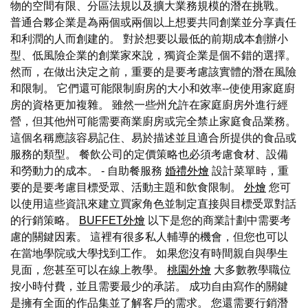
物的空間有限、分區法規以及擴大業務規模的潛在挑戰。
普通合夥企業是為兩個或兩個以上想要共同創業並分享責任
和利潤的人而創建的。 對於想要以最低的前期成本創辦小
型、低風險企業的創業家來說，獨資企業是個不錯的選擇。
然而，在做出決定之前，重要的是要考慮該實體的潛在風險
和限制。 它們還可能限制廚房的大小和效率--使使用家庭廚
房的資格更加複雜。 雖然一些州允許在家庭廚房外進行經
營，但其他州可能需要商業廚房或完全禁止家庭食品業務。
這個名稱應該容易記住、易於描述並且適合所提供的食品或
服務的類型。 餐飲公司的定價策略也必須考慮食材、設備
和勞動力的成本。 - 自助餐服務
婚禮外燴
設計菜單時，重
要的是要考慮目標受眾、活動主題和飲食限制。
外燴
您可
以使用這些資訊來建立買家角色並制定直接與目標受眾對話
的行銷策略。
BUFFET外燴
以下是您的商業計劃中需要考
慮的關鍵因素。 這裡有很多私人輔導的機會，但您也可以
在當地學院或大學找到工作。 如果您沒有時間親自與學生
見面，您甚至可以在線上教學。
桃園外燴
大多數教學職位
按小時付費，並且需要最少的承諾。 成功自由寫作的關鍵
是擁有全面的作品集並了解客戶的需求。 您還需要行銷潛