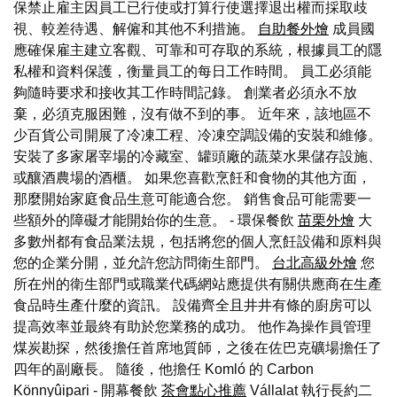
保禁止雇主因員工已行使或打算行使選擇退出權而採取歧
視、較差待遇、解僱和其他不利措施。
自助餐外燴
成員國
應確保雇主建立客觀、可靠和可存取的系統，根據員工的隱
私權和資料保護，衡量員工的每日工作時間。 員工必須能
夠隨時要求和接收其工作時間記錄。 創業者必須永不放
棄，必須克服困難，沒有做不到的事。 近年來，該地區不
少百貨公司開展了冷凍工程、冷凍空調設備的安裝和維修。
安裝了多家屠宰場的冷藏室、罐頭廠的蔬菜水果儲存設施、
或釀酒農場的酒櫃。 如果您喜歡烹飪和食物的其他方面，
那麼開始家庭食品生意可能適合您。 銷售食品可能需要一
些額外的障礙才能開始你的生意。 - 環保餐飲
苗栗外燴
大
多數州都有食品業法規，包括將您的個人烹飪設備和原料與
您的企業分開，並允許您訪問衛生部門。
台北高級外燴
您
所在州的衛生部門或職業代碼網站應提供有關供應商在生產
食品時生產什麼的資訊。 設備齊全且井井有條的廚房可以
提高效率並最終有助於您業務的成功。 他作為操作員管理
煤炭勘探，然後擔任首席地質師，之後在佐巴克礦場擔任了
四年的副廠長。 隨後，他擔任 Komló 的 Carbon
Könnyûipari - 開幕餐飲
茶會點心推薦
Vállalat 執行長約二