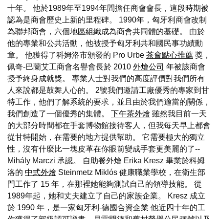
十年。 他於1989年至1994年間擔任商會會長，這段時期被
認為是商會歷史上新的里程碑。 1990年，匈牙利商會改制
為聯邦商會，六個地區組織成為商會共同體的基礎。 由於
他的專業和公共活動，他被授予匈牙利共和國民事功績勳
章。 他獲得了科姆洛市頒發的 Pro Urbe
茶會點心推薦
獎，
佩奇-巴蘭艾工商會名譽會長於 2010
外燴公司
年被該商會
授予終身成就獎。 專業人士對我們的高度評價對我們所有
人來說都是鼓舞人心的。 2號我們邀請工廠優秀的專家到甘
特工作，他們了解系統的要求，並且由於我們適當的關係，
我們創造了一個優秀的集體。
下午茶外燴
雖然我目前一天
的大部分時間都在手套博物館接待客人，但我每天早上都會
從甘特開始，在需要的地方提供幫助。 它需要極大的獨立
性，沒有什麼比一塊皮革在你眼前變成手套更美麗的了--
Mihály Marczi 承認。
自助餐外燴
Erika Kresz 畢業於科姆
洛的
中式外燴
Steinmetz Miklós 健康職業學校，在衛生部
門工作了 15 年，在那裡她能夠測試自己的領導技能。 從
1989年起，她和丈夫建立了自己的家族企業。 Kresz 成立
於 1990 年，是一家匈牙利-德國合資企業 他近四十年的工