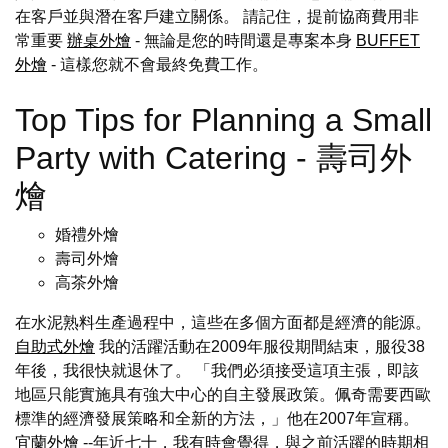
在客戶並與潛在客戶建立關係。 請記住，提前協商費用非
常重要
辦桌外燴
- 無論是您的時間還是專案本身
BUFFET
外燴
- 這樣您就不會最終免費工作。
Top Tips for Planning a Small
Party with Catering - 壽司外
燴
婚禮外燴
壽司外燴
高茶外燴
在水泥熟料生產過程中，這些在多個方面都是經濟的能源。
自助式外燴
我的活躍活動在2009年服役期間結束，服役38
年後，我很快就退休了。 「我們必須接受這項主張，即該
地區只能實施具有強大中心的自主發展政策。佩奇需要西歐
標準的經濟發展策略和全新的方法，」他在2007年宣稱。
宜蘭外燴
--年近七十，我有時會覺得，與之前活躍的時期相