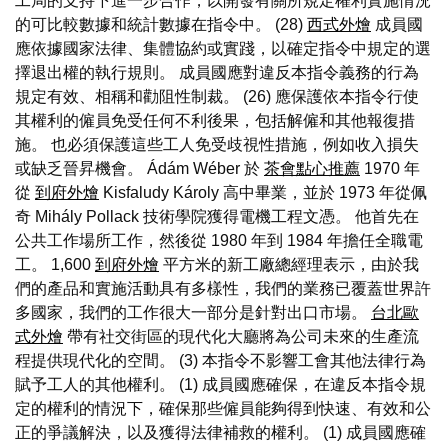
工局的支持下進一步合作，以開發有關所規定權利實施情況
的可比較數據和統計數據在指令中。 (28)
西式外燴
成員國
應依據國家法律、集體協約或實踐，以確定指令中規定的選
擇退出權的執行規則。 成員國應對違反本指令義務的行為
規定有效、相稱和勸阻性制裁。 (26) 應保護依本指令行使
其權利的僱員免受任何不利後果，包括解僱和其他報復措
施。 也必須保護這些工人免受歧視性措施，例如收入損失
或缺乏晉昇機會。 Ádám Wéber 於
茶會點心推薦
1970 年
從
到府外燴
Kisfaludy Károly 高中畢業，並於 1973 年從佩
奇 Mihály Pollack 技術學院獲得電機工程文憑。 他首先在
公共工作場所工作，然後從 1980 年到 1984 年擔任全職電
工。 1,600
到府外燴
平方米的新工廠總經理表示，由於我
們的產品和實施活動具有多樣性，我們的業務已覆蓋世界許
多國家，我們的工作很大一部分是針對出口市場。
台北歐
式外燴
帶有社交街區的現代化大廳將為公司未來的生產流
程提供現代化的空間。 (3) 本指令不影響工會其他法律行為
賦予工人的其他權利。 (1) 成員國應確保，在違反本指令規
定的權利的情況下，確保那些僱員能夠得到快速、有效和公
正的爭議解決，以及獲得法律補救的權利。 (1) 成員國應確