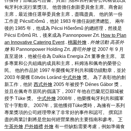
作獲得了部級認可證書、貝雷門德和舊村榮譽公民稱號以及
匈牙利水泥行業獎項。 他曾擔任創新委員會主席、商會副
主席，最近擔任選舉委員會主席，盡職盡責。 他的第一份
工作是 PécsiErômû，他於 1983 年擔任副經濟總監。 兩年
後的 1985 年，他成為 Pécsi Hôerômû 的總經理，然後是
Pécsi Erômû Rt.，後來成為 Pannonpower Zrt.
How to Plan
an Innovative Catering Event
.
桃園外燴
.
外燴活動
高茶外
燴
和 Pannonpower Holding Zrt.
壽司外燴
從 2007 年 9 月
直至退休，他被任命為 Dalkia Energia Zrt 董事會主席。 眾
多專業和公共組織的成員和主席，科姆洛和佩奇的榮譽公
民。 他的作品於 1997 年榮獲匈牙利共和國功績勳章，並於
2003 年榮獲 Eötvös Loránd
中式外燴
獎。 為了表彰他的創
新工作，他於
西式外燴
2005 年被授予 Dénes Gábor 獎，
並且在佩奇市居民的倡議下，2007 年他在巴蘭尼亞縣城被
授予 Tüke 獎。
中式外燴
2008年，他榮獲匈牙利共和國軍
官十字勳章。 2007年，當他獲得Tüke獎時，為擁有一系列
專業獎項的公司經理帶來了非常好的事件和認可。 撰寫詳
盡的商業計劃將是您如何經營業務的主要指南和參考。
下
午茶外燴
戶外婚禮
外燴
有一些缺點需要考慮，例如準備食